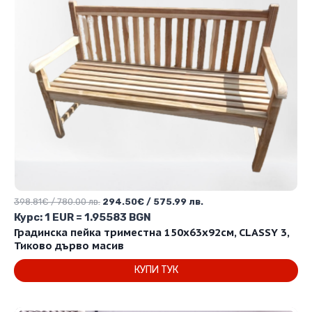
Original
Текущата
398.81
€
/ 780.00 лв.
294.50
€
/ 575.99 лв.
price
цена
Курс: 1 EUR = 1.95583 BGN
was:
е:
Градинска пейка триместна 150x63x92см, CLASSY 3,
398.81€
294.50€
Тиково дърво масив
/
/
КУПИ ТУК
780.00 лв..
575.99 лв..