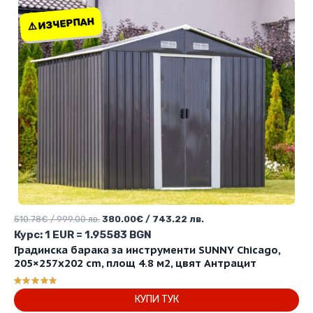
⚠️ ИЗЧЕРПАН
⚠️ ИЗЧЕРПАН
Original
Текущата
510.78
€
/ 999.00 лв.
380.00
€
/ 743.22 лв.
price
цена
Курс: 1 EUR = 1.95583 BGN
was:
е:
Градинска барака за инструменти SUNNY Chicago,
510.78€
380.00€
205×257х202 cm, площ 4.8 м2, цвят Антрацит
/
/
999.00 лв..
743.22 лв..
Оценено с
КУПИ ТУК
5.00
от 5