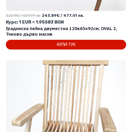
Original
Текущата
322.11
€
/ 629.99 лв.
243.89
€
/ 477.01 лв.
price
цена
Курс: 1 EUR = 1.95583 BGN
was:
е:
Градинска пейка двуместна 120х63х92см, OVAL 2,
322.11€
243.89€
Тиково дърво масив
/
/
КУПИ ТУК
629.99 лв..
477.01 лв..