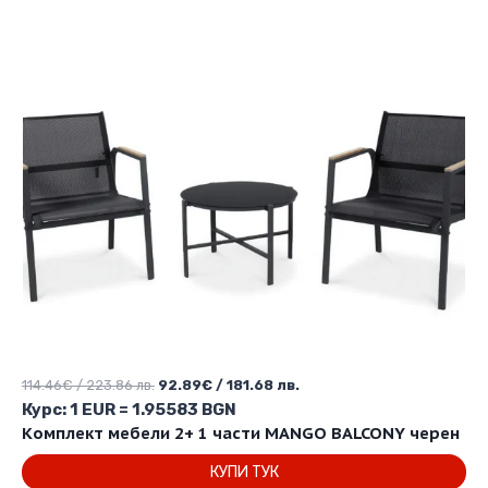
Original
Текущата
114.46
€
/ 223.86 лв.
92.89
€
/ 181.68 лв.
price
цена
Курс: 1 EUR = 1.95583 BGN
was:
е:
Комплект мебели 2+ 1 части MANGO BALCONY черен
114.46€
92.89€
КУПИ ТУК
/
/