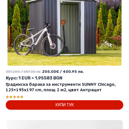
Original
Текущата
351.26
€
/ 687.00 лв.
205.00
€
/ 400.95 лв.
price
цена
Курс: 1 EUR = 1.95583 BGN
was:
е:
Градинска барака за инструменти SUNNY Chicago,
351.26€
205.00€
125×195х197 cm, площ 2 м2, цвят Антрацит
/
/
687.00 лв..
400.95 лв..
Оценено с
КУПИ ТУК
5.00
от 5