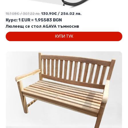
Original
Текущата
157.08
€
/ 307.22 лв.
130.90
€
/ 256.02 лв.
price
цена
Курс: 1 EUR = 1.95583 BGN
was:
е:
Люлеещ се стол AGAVA тъмносив
157.08€
130.90€
КУПИ ТУК
/
/
307.22 лв..
256.02 лв..