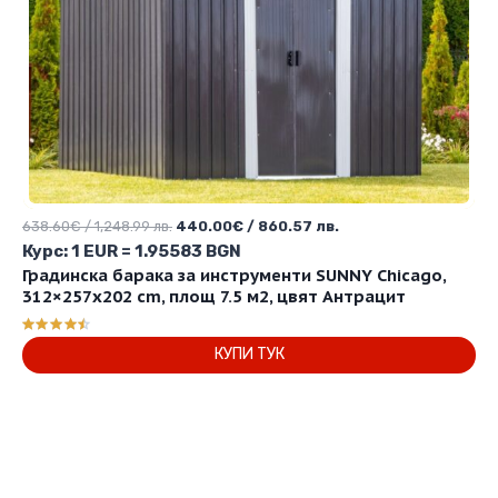
Original
Текущата
638.60
€
/ 1,248.99 лв.
440.00
€
/ 860.57 лв.
price
цена
Курс: 1 EUR = 1.95583 BGN
was:
е:
Градинска барака за инструменти SUNNY Chicago,
638.60€
440.00€
312×257х202 cm, площ 7.5 м2, цвят Антрацит
/
/
1,248.99 лв..
860.57 лв..
Оценено
КУПИ ТУК
с
4.50
от 5