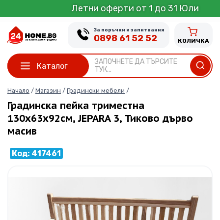
Skip
Летни оферти от 1 до 31 Юли
to
content
За поръчки и запитвания
0898 61 52 52
КОЛИЧКА
ЗАПОЧНЕТЕ ДА ТЪРСИТЕ
Каталог
ТУК...
Начало
/
Магазин
/
Градински мебели
/
Градинска пейка триместна
130х63х92см, JEPARA 3, Тиково дърво
масив
Код: 417461