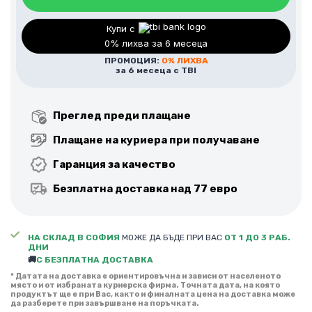
Купи с
0% лихва за 6 месеца
ПРОМОЦИЯ:
0% ЛИХВА
за 6 месеца с TBI
Преглед преди плащане
Плащане на куриера при получаване
Гаранция за качество
Безплатна доставка над 77 евро
НА СКЛАД В СОФИЯ
МОЖЕ ДА БЪДЕ ПРИ ВАС
ОТ 1 ДО 3 РАБ.
ДНИ
🚚
С БЕЗПЛАТНА ДОСТАВКА
* Датата на доставка е ориентировъчна и зависи от населеното
място и от избраната куриерска фирма. Точната дата, на която
продуктът ще е при Вас, както и финалната цена на доставка може
да разберете при завършване на поръчката.