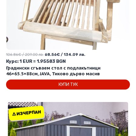
Original
Текущата
106.86
€
/ 209.00 лв.
68.56
€
/ 134.09 лв.
price
цена
Курс: 1 EUR = 1.95583 BGN
was:
е:
Градински сгъваем стол с подлакътници
106.86€
68.56€
46×65.5×88см, JAVA, Тиково дърво масив
/
/
КУПИ ТУК
209.00 лв..
134.09 лв..
⚠️ ИЗЧЕРПАН
⚠️ ИЗЧЕРПАН