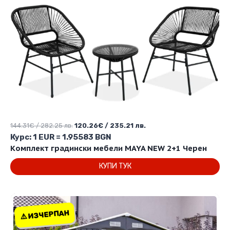
Original
Текущата
144.31
€
/ 282.25 лв.
120.26
€
/ 235.21 лв.
price
цена
Курс: 1 EUR = 1.95583 BGN
was:
е:
Комплект градински мебели MAYA NEW 2+1 Черен
144.31€
120.26€
КУПИ ТУК
/
/
282.25 лв..
235.21 лв..
⚠️ ИЗЧЕРПАН
⚠️ ИЗЧЕРПАН