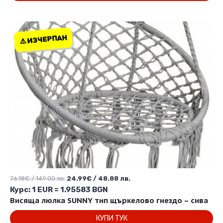
223.86 лв..
181.68 лв..
⚠️ ИЗЧЕРПАН
⚠️ ИЗЧЕРПАН
Original
Текущата
76.18
€
/ 149.00 лв.
24.99
€
/ 48.88 лв.
price
цена
Курс: 1 EUR = 1.95583 BGN
was:
е:
Висяща люлка SUNNY тип щъркелово гнездо – сива
76.18€
24.99€
КУПИ ТУК
/
/