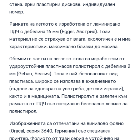
стена, ярки пластирни дискове, индивидуален
номер.
Рамката на леглото е изработена от ламинирано
ПДЧ с дебелина 16 мм (Egger, Австрия). Този
материал не се страхува от влага, екологичен е и има
характеристики, максимално близки до масива.
Обемните части на леглото-кола са изработени от
удароустойчив пластмасов полистирол с дебелина 2
мм (Gebau, Белгия). Това е най-безопасният вид
пластмаса, широко се използва в ежедневието
(съдове за еднократна употреба, детски играчки),
както и в медицината. Полистиролът е залепен към
рамката от ПДЧ със специално безопасно лепило за
полистирол.
Изображенията са отпечатани на винилово фолио
(Oracal, серия 3640, Германия) със специален
принтер. Фолиото от тази серия е устойчиво на