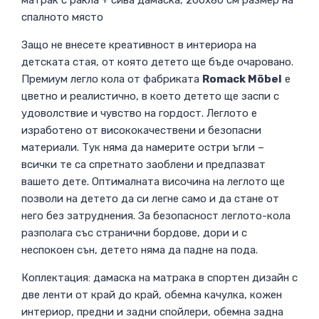
спалното място
Защо не внесете креативност в интериора на
детската стая, от която детето ще бъде очаровано.
Премиум легло кола от фабриката
Romack Möbel
е
цветно и реалистично, в което детето ще заспи с
удоволствие и чувство на гордост. Леглото е
изработено от висококачествени и безопасни
материали. Тук няма да намерите остри ъгли –
всички те са спретнато заоблени и предпазват
вашето дете. Оптималната височина на леглото ще
позволи на детето да си легне само и да стане от
него без затруднения. За безопасност леглото-кола
разполага със странични бордове, дори и с
неспокоен сън, детето няма да падне на пода.
Коплектация: дамаска на матрака в спортен дизайн с
две ленти от край до край, обемна качулка, кожен
интериор, предни и задни спойлери, обемна задна