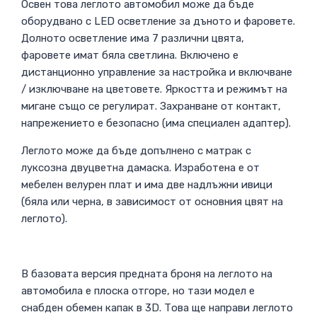
Освен това леглото автомобил може да бъде
оборудвано с LED осветление за дъното и фаровете.
Долното осветление има 7 различни цвята,
фаровете имат бяла светлина. Включено е
дистанционно управление за настройка и включване
/ изключване на цветовете. Яркостта и режимът на
мигане също се регулират. Захранване от контакт,
напрежението е безопасно (има специален адаптер).
Леглото може да бъде допълнено с матрак с
луксозна двуцветна дамаска. Изработена е от
мебелен велурен плат и има две надлъжни ивици
(бяла или черна, в зависимост от основния цвят на
леглото).
В базовата версия предната броня на леглото на
автомобила е плоска отгоре, но тази модел е
снабден обемен капак в 3D. Това ще направи леглото