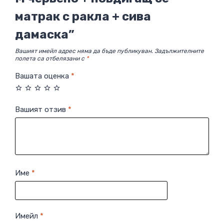
матрак с ракла + сива
дамаска”
Вашият имейл адрес няма да бъде публикуван.
Задължителните
полета са отбелязани с
*
Вашата оценка
*
Вашият отзив
*
Име
*
Имейл
*