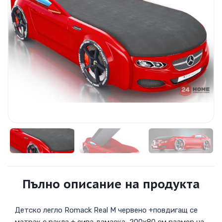
Пълно описание на продукта
Детско легло Romack Real М червено +повдигащ се
матрак с ракла + сива дамаска, 200х80 см размер на