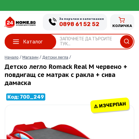
Skip
Л
to
content
За поръчки и запитвания
0898 61 52 52
КОЛИЧКА
ЗАПОЧНЕТЕ ДА ТЪРСИТЕ
Каталог
ТУК...
Начало
/
Магазин
/
Детски легла
/
Детско легло Romack Real М червено +
повдигащ се матрак с ракла + сива
дамаска
Код: 700_249
⚠️ ИЗЧЕРПАН