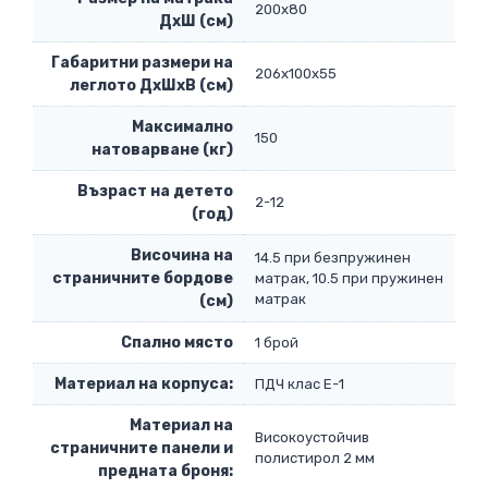
200х80
ДхШ (см)
Габаритни размери на
206х100х55
леглото ДхШхВ (см)
Максимално
150
натоварване (кг)
Възраст на детето
2-12
(год)
Височина на
14.5 при безпружинен
страничните бордове
матрак, 10.5 при пружинен
матрак
(см)
Спално място
1 брой
Материал на корпуса:
ПДЧ клас Е-1
Материал на
Високоустойчив
страничните панели и
полистирол 2 мм
предната броня: