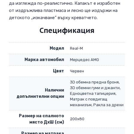
да изглежда по-реалистично. Капакът е изработен
от издръжлива пластмаса и лесно ще издържи на
детското „изкачване“ върху креватчето.
Спецификация
Модел
Real-M
Марка автомобил
Мерцедес AMG
Цвят
Червен
3D обемна предна броня,
3D обемни гуми и джанти,
Налични
Едноцветна тапицерия,
допълнителни опции
Матрак с повдигащ
механизъм, Ракла за дрехи
Размер на спалното
200х80
място ДхШ (см)
Размер на матрака