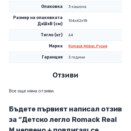
Опаковка
3 кашона
Размер на опаковката
104x42x18
ДxШxВ (см)
Тегло (кг)
64
Марка
Romack Möbel, Русия
Гаранция
3 години
Отзиви
Все още няма отзиви.
Бъдете първият написал отзив
за “Детско легло Romack Real
М червено + повдигащ се