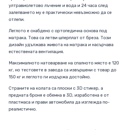
ултравиолетово лъчение и вода и 24 часа след
залепването му е практически невъзможно да се
отлепи.
Леглото е снабдено с ортопедична основа под
матрака. Това са летви шперплат от бреза. Този
дизайн удължава живота на матрака и насърчава
естествената вентилация.
Максималното натоварване на спалното място е 120
кг, но тестовете в завода са извършени с товар до
150 кг и леглото ги издържа достойно.
Страните на колата са плоски с 3D стикер, а
предната броня е обемна в 3D, изработена е от
пластмаса и прави автомобила да изглежда по-
реалистично.