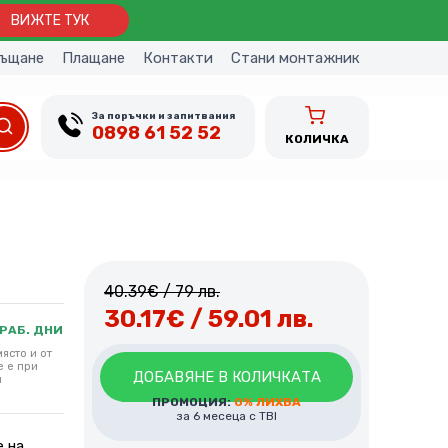
ВИЖТЕ ТУК
ъщане
Плащане
Контакти
Стани монтажник
За поръчки и запитвания
0898 61 52 52
КОЛИЧКА
40.39
€
/ 79 лв.
30.17
€
/ 59.01 лв.
 РАБ. ДНИ
ясто и от
е е при
ДОБАВЯНЕ В КОЛИЧКАТА
и
ПРОМОЦИЯ:
0% ЛИХВА
за 6 месеца с TBI
е на