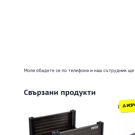
Моля обадете се по телефона и наш сътрудник ще
Свързани продукти
⚠️ И
⚠️ И