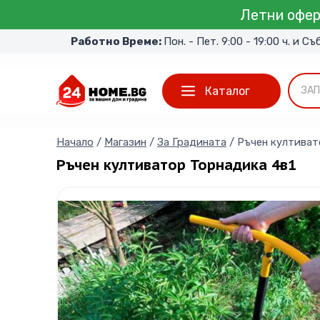
Skip
Летни офер
to
Работно Време:
Пон. - Пет. 9:00 - 19:00 ч. и Съ
content
Каталог
ЗАП
Начало
/
Магазин
/
За Градината
/
Ръчен култиват
Ръчен култиватор Торнадика 4в1