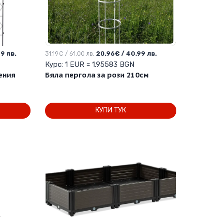
Текущата
Original
Текущата
9 лв.
31.19
€
/ 61.00 лв.
20.96
€
/ 40.99 лв.
цена
price
цена
Курс: 1 EUR = 1.95583 BGN
е:
was:
е:
ения
Бяла пергола за рози 210см
43.20€
31.19€
20.96€
/
/
/
84.49 лв..
61.00 лв..
40.99 лв..
КУПИ ТУК