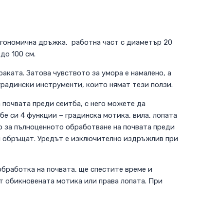
ергономична дръжка, работна част с диаметър 20
до 100 см.
аката. Затова чувството за умора е намалено, а
градински инструменти, които нямат тези ползи.
 почвата преди сеитба, с него можете да
бе си 4 функции – градинска мотика, вила, лопата
но за пълноценното обработване на почвата преди
 я обръщат. Уредът е изключително издръжлив при
 обработка на почвата, ще спестите време и
от обикновената мотика или права лопата. При