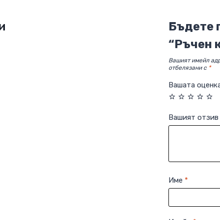
и
Бъдете 
“Ръчен 
Вашият имейл адр
отбелязани с
*
Вашата оценк
Вашият отзи
Име
*