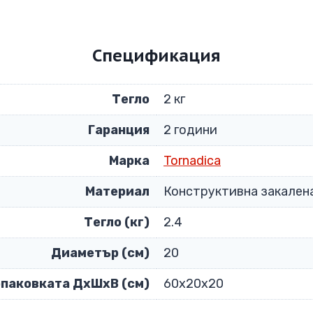
Спецификация
Тегло
2 кг
Гаранция
2 години
Марка
Tornadica
Материал
Конструктивна закален
Тегло (кг)
2.4
Диаметър (см)
20
опаковката ДxШxВ (см)
60х20х20