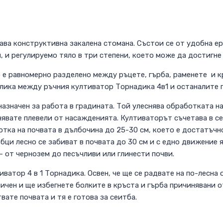
рава конструктивна закалена стомана. Състои се от удобна 
 и регулируемо тяло в три степени, което може да достигне 
 е равномерно разделено между ръцете, гърба, раменете и кр
злика между ръчния култиватор Торнадика 4в1 и останалите 
значен за работа в градината. Той улеснява обработката на
нявате плевели от насажденията. Култиваторът съчетава в се
ботка на почвата в дълбочина до 25-30 см, което е достатъч
бци лесно се забиват в почвата до 30 см и с едно движение
- от чернозем до песъчливи или глинести почви.
иватор 4 в 1 Торнадика. Освен, че ще се радвате на по-лесна
мичен и ще избегнете болките в кръста и гърба причинявани 
ате почвата и тя е готова за сеитба.