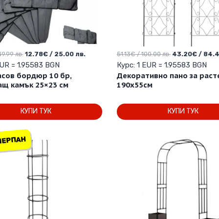
Original
Текущата
Original
49.99 лв.
12.78
€
/ 25.00 лв.
51.13
€
/ 100.00 лв.
43.20
€
/ 84.4
price
цена
price
EUR = 1.95583 BGN
Курс: 1 EUR = 1.95583 BGN
was:
е:
was:
сов бордюр 10 бр,
Декоративно пано за раст
25.56€
12.78€
51.13€
щ камък 25×23 см
190х55см
/
/
/
49.99 лв..
25.00 лв..
100.00 лв..
КУПИ ТУК
КУПИ ТУК
ЗЧЕРПАН
ЗЧЕРПАН