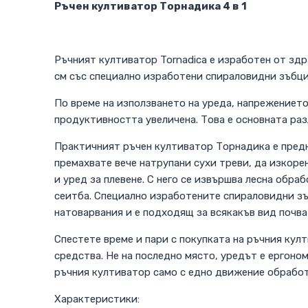
Ръчен култиватор Торнадика 4 в 1
Ръчният култиватор Tornadica e изработен от зд
см със специално изработени спираловидни зъбци,
По време на използването на уреда, напрежението
продуктивността увеличена. Това е основната ра
Практичният ръчен култиватор Торнадика е предна
премахвате вече натрупани сухи треви, да изкоре
и уред за плевене. С него се извършва лесна обра
сеитба. Специално изработените спираловидни зъ
натоварвания и е подходящ за всякакъв вид почва
Спестете време и пари с покупката на ръчния култ
средства. Не на последно място, уредът е ергоно
ръчния култиватор само с едно движение обработв
Характеристики: