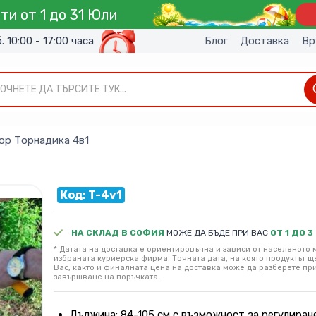
ти от 1 до 31 Юли
б. 10:00 - 17:00 часа
Блог
Доставка
Вр
ОЧНЕТЕ ДА ТЪРСИТЕ ТУК...
ор Торнадика 4в1
Код: T-4v1
НА СКЛАД В СОФИЯ
МОЖЕ ДА БЪДЕ ПРИ ВАС
ОТ 1 ДО 3
* Датата на доставка е ориентировъчна и зависи от населеното м
избраната куриерска фирма. Точната дата, на която продуктът щ
Вас, както и финалната цена на доставка може да разберете пр
завършване на поръчката.
Дължина: 84-105 см с възможност за регулиран