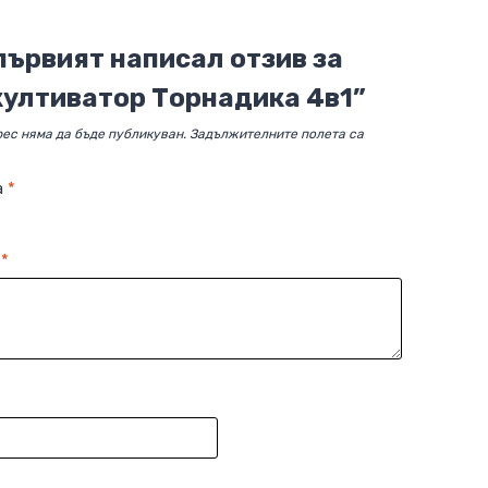
първият написал отзив за
култиватор Торнадика 4в1”
ес няма да бъде публикуван.
Задължителните полета са
а
*
в
*