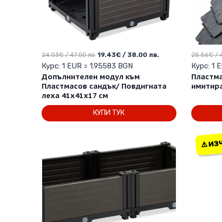
Original
Текущата
24.03
€
/ 47.00 лв.
19.43
€
/ 38.00 лв.
25.56
€
/ 
price
цена
Курс: 1 EUR = 1.95583 BGN
Курс: 1 
was:
е:
Допълнителен модул към
Пластма
24.03€
19.43€
Пластмасов сандък/ Повдигната
имитира
/
/
леха 41х41х17 см
47.00 лв..
38.00 лв..
КУПИ ТУК
⚠️ И
⚠️ И