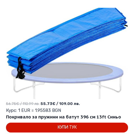
Original
Текущата
56.75
€
/ 110.99 лв.
55.73
€
/ 109.00 лв.
price
цена
Курс: 1 EUR = 1.95583 BGN
was:
е:
Покривало за пружини на батут 396 см 13ft Синьо
56.75€
55.73€
КУПИ ТУК
/
/
110.99 лв..
109.00 лв..