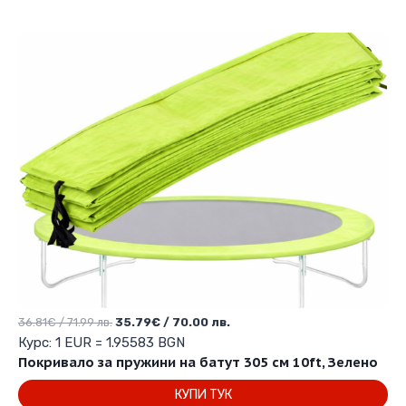
94.99 лв..
91.98 лв..
Original
Текущата
36.81
€
/ 71.99 лв.
35.79
€
/ 70.00 лв.
price
цена
Курс: 1 EUR = 1.95583 BGN
was:
е:
Покривало за пружини на батут 305 см 10ft, Зелено
36.81€
35.79€
КУПИ ТУК
/
/