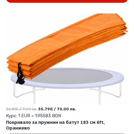
92.00 лв..
90.01 лв..
Original
Текущата
36.81
€
/ 71.99 лв.
35.79
€
/ 70.00 лв.
price
цена
Курс: 1 EUR = 1.95583 BGN
was:
е:
Покривало за пружини на батут 183 см 6ft,
36.81€
35.79€
Оранжево
/
/