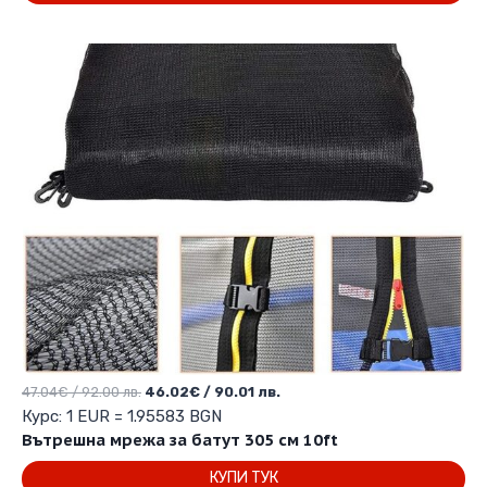
71.99 лв..
70.00 лв..
Original
Текущата
47.04
€
/ 92.00 лв.
46.02
€
/ 90.01 лв.
price
цена
Курс: 1 EUR = 1.95583 BGN
was:
е:
Вътрешна мрежа за батут 305 см 10ft
47.04€
46.02€
КУПИ ТУК
/
/