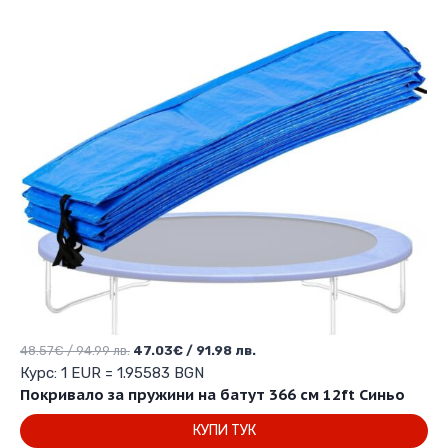
Original
Текущата
48.57
€
/ 94.99 лв.
47.03
€
/ 91.98 лв.
price
цена
Курс: 1 EUR = 1.95583 BGN
was:
е:
Покривало за пружини на батут 366 см 12ft Синьо
48.57€
47.03€
КУПИ ТУК
/
/