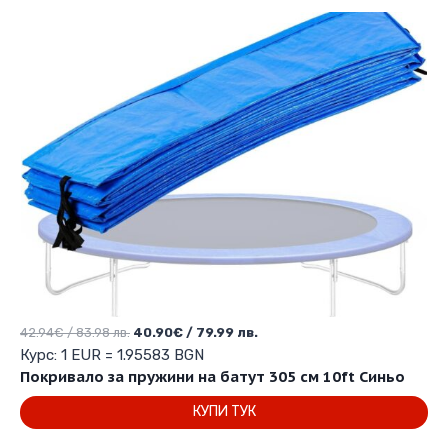
Original
Текущата
42.94
€
/ 83.98 лв.
40.90
€
/ 79.99 лв.
price
цена
Курс: 1 EUR = 1.95583 BGN
was:
е:
Покривало за пружини на батут 305 см 10ft Синьо
42.94€
40.90€
КУПИ ТУК
/
/
83.98 лв..
79.99 лв..