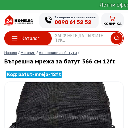
Skip
Летни оферти от 1 д
to
content
За поръчки и запитвания
0898 61 52 52
КОЛИЧКА
ЗАПОЧНЕТЕ ДА ТЪРСИТЕ
Каталог
ТУК...
Начало
/
Магазин
/
Аксесоари за батути
/
Вътрешна мрежа за батут 366 см 12ft
Код: batut-mreja-12ft