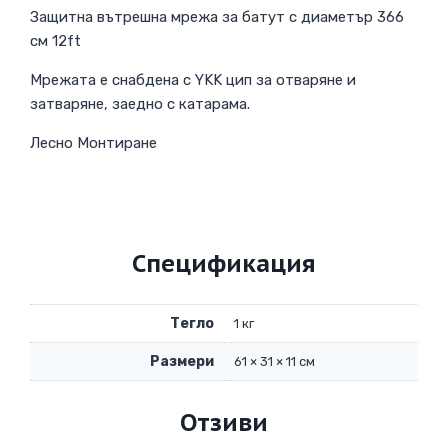
Защитна вътрешна мрежа за батут с диаметър 366
см 12ft
Мрежата е снабдена с YKK цип за отваряне и
затваряне, заедно с катарама.
Лесно Монтиране
Спецификация
Тегло
1 кг
Размери
61 × 31 × 11 см
Отзиви