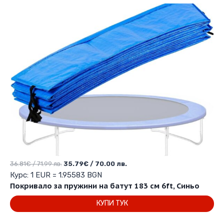
Original
Текущата
36.81
€
/ 71.99 лв.
35.79
€
/ 70.00 лв.
price
цена
Курс: 1 EUR = 1.95583 BGN
was:
е:
Покривало за пружини на батут 183 см 6ft, Синьо
36.81€
35.79€
КУПИ ТУК
/
/
71.99 лв..
70.00 лв..