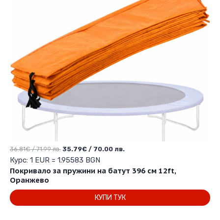
Original
Текущата
36.81
€
/ 71.99 лв.
35.79
€
/ 70.00 лв.
price
цена
Курс: 1 EUR = 1.95583 BGN
was:
е:
Покривало за пружини на батут 396 см 12ft,
36.81€
35.79€
Оранжево
/
/
КУПИ ТУК
71.99 лв..
70.00 лв..