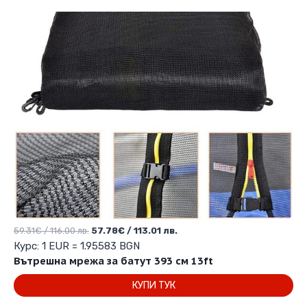
Original
Текущата
59.31
€
/ 116.00 лв.
57.78
€
/ 113.01 лв.
price
цена
Курс: 1 EUR = 1.95583 BGN
was:
е:
Вътрешна мрежа за батут 393 см 13ft
59.31€
57.78€
КУПИ ТУК
/
/
116.00 лв..
113.01 лв..