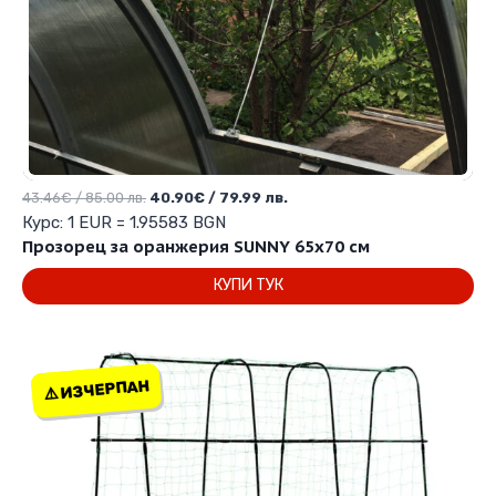
Original
Текущата
43.46
€
/ 85.00 лв.
40.90
€
/ 79.99 лв.
price
цена
Курс: 1 EUR = 1.95583 BGN
was:
е:
Прозорец за оранжерия SUNNY 65х70 см
43.46€
40.90€
КУПИ ТУК
/
/
85.00 лв..
79.99 лв..
⚠️ ИЗЧЕРПАН
⚠️ ИЗЧЕРПАН