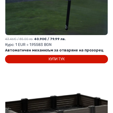
Original
Текущата
43.46
€
/ 85.00 лв.
40.90
€
/ 79.99 лв.
price
цена
Курс: 1 EUR = 1.95583 BGN
was:
е:
Автоматичен механизъм за отваряне на прозорец
43.46€
40.90€
КУПИ ТУК
/
/
85.00 лв..
79.99 лв..