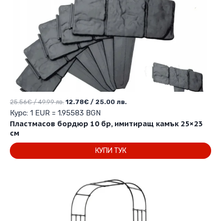
Original
Текущата
25.56
€
/ 49.99 лв.
12.78
€
/ 25.00 лв.
price
цена
Курс: 1 EUR = 1.95583 BGN
was:
е:
Пластмасов бордюр 10 бр, имитиращ камък 25×23
25.56€
12.78€
см
/
/
КУПИ ТУК
49.99 лв..
25.00 лв..