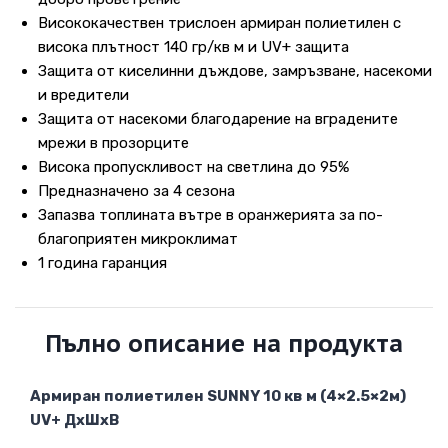
Висококачествен трислоен армиран полиетилен с
висока плътност 140 гр/кв м и UV+ защита
Защита от киселинни дъждове, замръзване, насекоми
и вредители
Защита от насекоми благодарение на вградените
мрежи в прозорците
Висока пропускливост на светлина до 95%
Предназначено за 4 сезона
Запазва топлината вътре в оранжерията за по-
благоприятен микроклимат
1 година гаранция
Пълно описание на продукта
Армиран полиетилен SUNNY 10 кв м (4×2.5×2м)
UV+ ДхШхВ