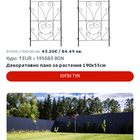
Original
Текущата
51.13
€
/ 100.00 лв.
43.20
€
/ 84.49 лв.
price
цена
Курс: 1 EUR = 1.95583 BGN
was:
е:
Декоративно пано за растения 190х55см
51.13€
43.20€
КУПИ ТУК
/
/
100.00 лв..
84.49 лв..