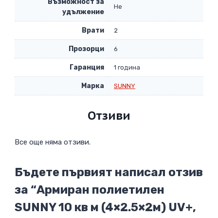
Възможност за
Не
удължение
Врати
2
Прозорци
6
Гаранция
1 година
Марка
SUNNY
Отзиви
Все още няма отзиви.
Бъдете първият написал отзив
за “Армиран полиетилен
SUNNY 10 кв м (4×2.5×2м) UV+,