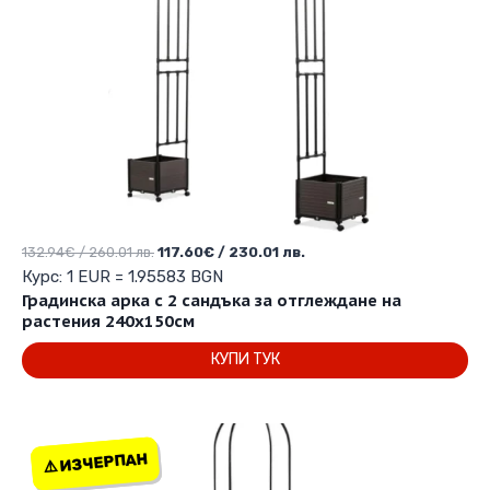
Original
Текущата
132.94
€
/ 260.01 лв.
117.60
€
/ 230.01 лв.
price
цена
Курс: 1 EUR = 1.95583 BGN
was:
е:
Градинска арка с 2 сандъка за отглеждане на
132.94€
117.60€
растения 240х150см
/
/
КУПИ ТУК
260.01 лв..
230.01 лв..
⚠️ ИЗЧЕРПАН
⚠️ ИЗЧЕРПАН