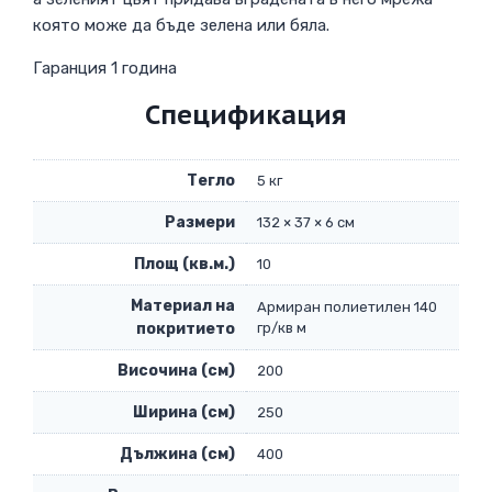
която може да бъде зелена или бяла.
Гаранция 1 година
Спецификация
Тегло
5 кг
Размери
132 × 37 × 6 см
Площ (кв.м.)
10
Материал на
Армиран полиетилен 140
покритието
гр/кв м
Височина (см)
200
Ширина (см)
250
Дължина (см)
400