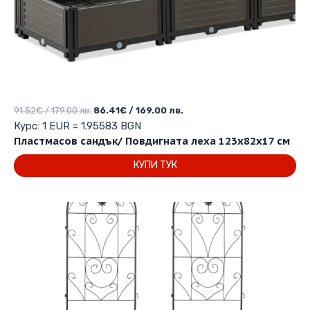
Original
Текущата
91.52
€
/ 179.00 лв.
86.41
€
/ 169.00 лв.
price
цена
Курс: 1 EUR = 1.95583 BGN
was:
е:
Пластмасов сандък/ Повдигната леха 123х82х17 см
91.52€
86.41€
КУПИ ТУК
/
/
179.00 лв..
169.00 лв..