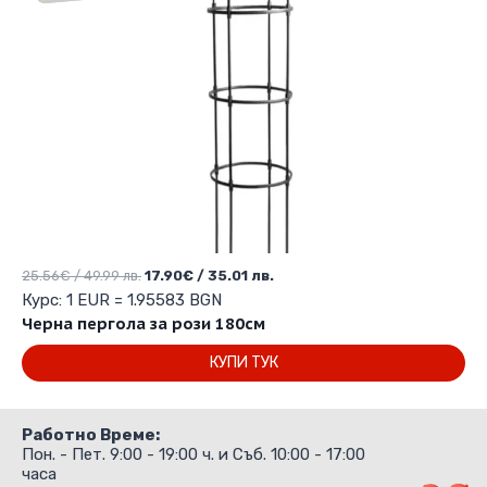
Original
Текущата
25.56
€
/ 49.99 лв.
17.90
€
/ 35.01 лв.
price
цена
Курс: 1 EUR = 1.95583 BGN
was:
е:
Черна пергола за рози 180см
25.56€
17.90€
КУПИ ТУК
/
/
49.99 лв..
35.01 лв..
Работно Време:
Пон. - Пет. 9:00 - 19:00 ч. и Съб. 10:00 - 17:00
часа