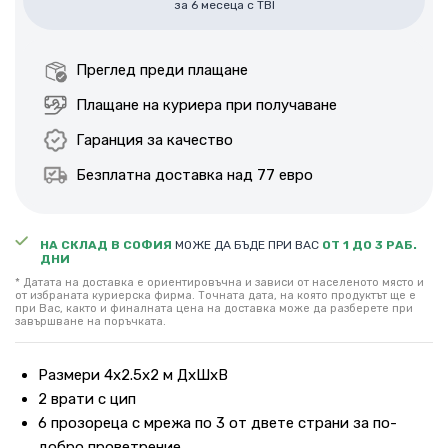
за 6 месеца с TBI
Преглед преди плащане
Плащане на куриера при получаване
Гаранция за качество
Безплатна доставка над 77 евро
НА СКЛАД В СОФИЯ
МОЖЕ ДА БЪДЕ ПРИ ВАС
ОТ 1 ДО 3 РАБ.
ДНИ
* Датата на доставка е ориентировъчна и зависи от населеното място и
от избраната куриерска фирма. Точната дата, на която продуктът ще е
при Вас, както и финалната цена на доставка може да разберете при
завършване на поръчката.
Размери 4х2.5х2 м ДхШхВ
2 врати с цип
6 прозореца с мрежа по 3 от двете страни за по-
добро проветрение