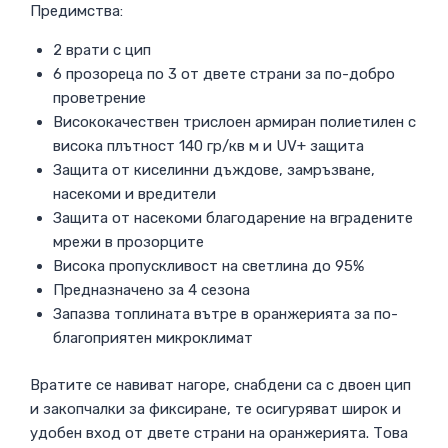
Предимства:
2 врати с цип
6 прозореца по 3 от двете страни за по-добро
проветрение
Висококачествен трислоен армиран полиетилен с
висока плътност 140 гр/кв м и UV+ защита
Защита от киселинни дъждове, замръзване,
насекоми и вредители
Защита от насекоми благодарение на вградените
мрежи в прозорците
Висока пропускливост на светлина до 95%
Предназначено за 4 сезона
Запазва топлината вътре в оранжерията за по-
благоприятен микроклимат
Вратите се навиват нагоре, снабдени са с двоен цип
и закопчалки за фиксиране, те осигуряват широк и
удобен вход от двете страни на оранжерията. Това