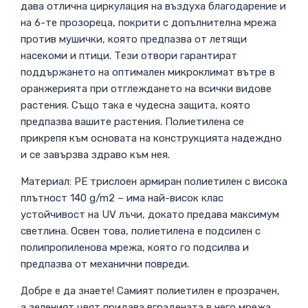
дава отлична циркулация на въздуха благодарение и
на 6-те прозореца, покрити с допълнителна мрежа
против мушички, която предпазва от летящи
насекоми и птици. Тези отвори гарантират
поддържането на оптимален микроклимат вътре в
оранжерията при отглеждането на всички видове
растения. Също така е чудесна защита, която
предпазва вашите растения. Полиетилена се
прикрепя към основата на конструкцията надеждно
и се завързва здраво към нея.
Материал: PE трислоен армиран полиетилен с висока
плътност 140 g/m2 – има най-висок клас
устойчивост на UV лъчи, докато предава максимум
светлина. Освен това, полиетилена е подсилен с
полипропиленова мрежа, която го подсилва и
предпазва от механични повреди.
Добре е да знаете! Самият полиетилен е прозрачен,
а зеленият цвят придава вградената в него мрежа