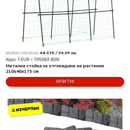
Original
Текущата
58.80
€
/ 115.00 лв.
48.57
€
/ 94.99 лв.
price
цена
Курс: 1 EUR = 1.95583 BGN
was:
е:
Метална стойка за отглеждане на растения
58.80€
48.57€
210х40х175 см
/
/
КУПИ ТУК
115.00 лв..
94.99 лв..
⚠️ ИЗЧЕРПАН
⚠️ ИЗЧЕРПАН