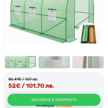
86.41
€
/ 169 лв.
52
€
/ 101.70 лв.
ДОБАВЯНЕ В КОЛИЧКАТА
ПРОМОЦИЯ:
0% ЛИХВА