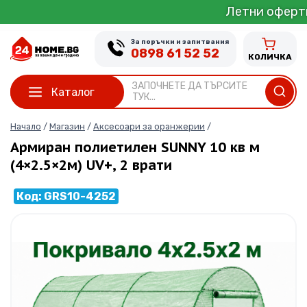
Skip
Летни оферти от 1 до 3
to
content
За поръчки и запитвания
0898 61 52 52
КОЛИЧКА
ЗАПОЧНЕТЕ ДА ТЪРСИТЕ
Каталог
ТУК...
Начало
/
Магазин
/
Аксесоари за оранжерии
/
Армиран полиетилен SUNNY 10 кв м
(4×2.5×2м) UV+, 2 врати
Код: GRS10-4252