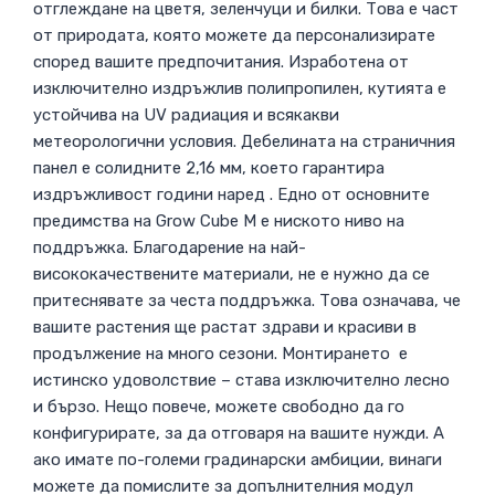
отглеждане на цветя, зеленчуци и билки. Това е част
от природата, която можете да персонализирате
според вашите предпочитания. Изработена от
изключително издръжлив полипропилен, кутията е
устойчива на UV радиация и всякакви
метеорологични условия. Дебелината на страничния
панел е солидните 2,16 мм, което гарантира
издръжливост години наред . Едно от основните
предимства на Grow Cube M е ниското ниво на
поддръжка. Благодарение на най-
висококачествените материали, не е нужно да се
притеснявате за честа поддръжка. Това означава, че
вашите растения ще растат здрави и красиви в
продължение на много сезони. Монтирането е
истинско удоволствие – става изключително лесно
и бързо. Нещо повече, можете свободно да го
конфигурирате, за да отговаря на вашите нужди. А
ако имате по-големи градинарски амбиции, винаги
можете да помислите за допълнителния модул