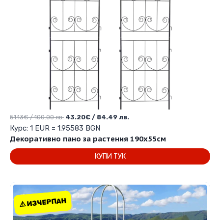
Original
Текущата
51.13
€
/ 100.00 лв.
43.20
€
/ 84.49 лв.
price
цена
Курс: 1 EUR = 1.95583 BGN
was:
е:
Декоративно пано за растения 190х55см
51.13€
43.20€
КУПИ ТУК
/
/
100.00 лв..
84.49 лв..
⚠️ ИЗЧЕРПАН
⚠️ ИЗЧЕРПАН