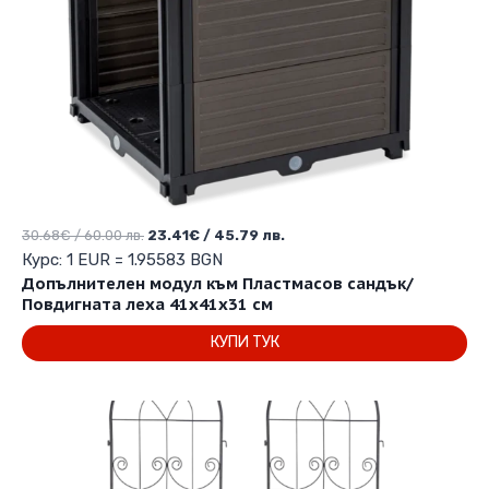
Original
Текущата
30.68
€
/ 60.00 лв.
23.41
€
/ 45.79 лв.
price
цена
Курс: 1 EUR = 1.95583 BGN
was:
е:
Допълнителен модул към Пластмасов сандък/
30.68€
23.41€
Повдигната леха 41х41х31 см
/
/
КУПИ ТУК
60.00 лв..
45.79 лв..