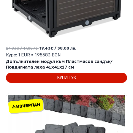
Original
Текущата
24.03
€
/ 47.00 лв.
19.43
€
/ 38.00 лв.
price
цена
Курс: 1 EUR = 1.95583 BGN
was:
е:
Допълнителен модул към Пластмасов сандък/
24.03€
19.43€
Повдигната леха 41х41х17 см
/
/
КУПИ ТУК
47.00 лв..
38.00 лв..
⚠️ ИЗЧЕРПАН
⚠️ ИЗЧЕРПАН