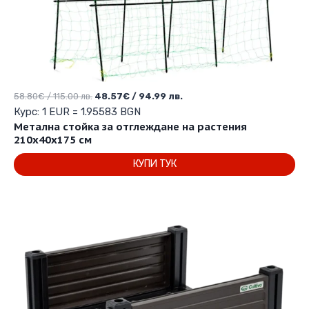
Original
Текущата
58.80
€
/ 115.00 лв.
48.57
€
/ 94.99 лв.
price
цена
Курс: 1 EUR = 1.95583 BGN
was:
е:
Метална стойка за отглеждане на растения
58.80€
48.57€
210х40х175 см
/
/
КУПИ ТУК
115.00 лв..
94.99 лв..