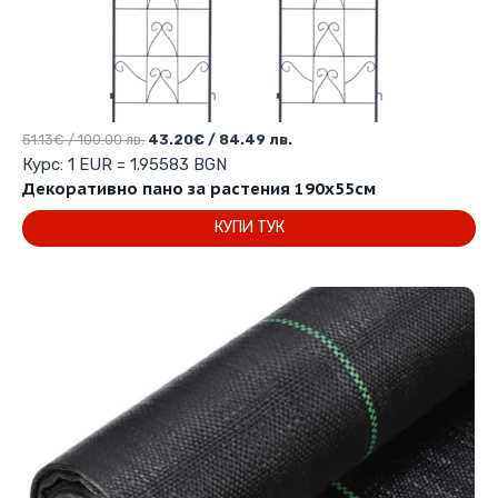
Original
Текущата
51.13
€
/ 100.00 лв.
43.20
€
/ 84.49 лв.
price
цена
Курс: 1 EUR = 1.95583 BGN
was:
е:
Декоративно пано за растения 190х55см
51.13€
43.20€
КУПИ ТУК
/
/
100.00 лв..
84.49 лв..