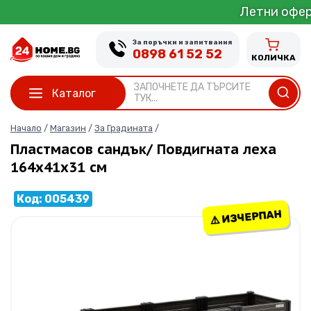
Skip
Летни оферти от 1 д
to
content
За поръчки и запитвания
0898 61 52 52
КОЛИЧКА
ЗАПОЧНЕТЕ ДА ТЪРСИТЕ
Каталог
ТУК...
Начало
/
Магазин
/
За Градината
/
Пластмасов сандък/ Повдигната леха
164х41х31 см
Код: 005439
⚠️ ИЗЧЕРПАН