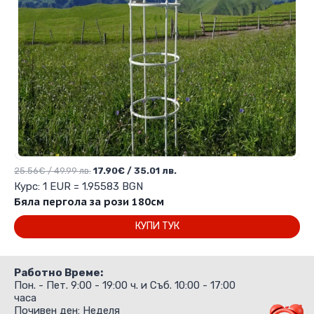
Original
Текущата
25.56
€
/ 49.99 лв.
17.90
€
/ 35.01 лв.
price
цена
Курс: 1 EUR = 1.95583 BGN
was:
е:
Бяла пергола за рози 180см
25.56€
17.90€
КУПИ ТУК
/
/
49.99 лв..
35.01 лв..
Работно Време:
Пон. - Пет. 9:00 - 19:00 ч. и Съб. 10:00 - 17:00
часа
Почивен ден: Неделя