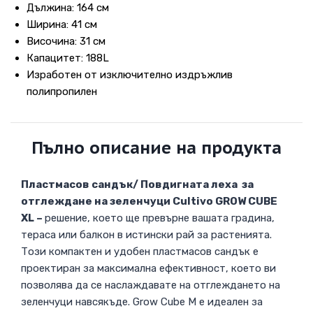
Дължина: 164 см
Ширина: 41 см
Височина: 31 см
Капацитет: 188L
Изработен от изключително издръжлив
полипропилен
Пълно описание на продукта
Пластмасов сандък/ Повдигната леха за
отглеждане на зеленчуци Cultivo GROW CUBE
XL –
решение, което ще превърне вашата градина,
тераса или балкон в истински рай за растенията.
Този компактен и удобен пластмасов сандък е
проектиран за максимална ефективност, което ви
позволява да се наслаждавате на отглеждането на
зеленчуци навсякъде. Grow Cube M е идеален за