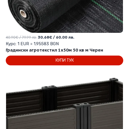
Original
Текущата
40.90
€
/ 79.99 лв.
30.68
€
/ 60.00 лв.
price
цена
Курс: 1 EUR = 1.95583 BGN
was:
е:
Градински агротекстил 1х50м 50 кв м Черен
40.90€
30.68€
КУПИ ТУК
/
/
79.99 лв..
60.00 лв..