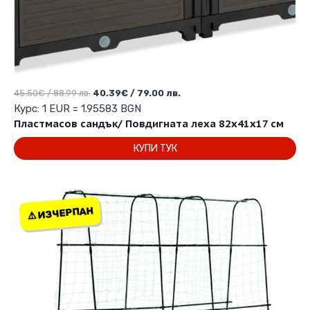
Original
Текущата
45.50
€
/ 88.99 лв.
40.39
€
/ 79.00 лв.
price
цена
Курс: 1 EUR = 1.95583 BGN
was:
е:
Пластмасов сандък/ Повдигната леха 82х41х17 см
45.50€
40.39€
КУПИ ТУК
/
/
88.99 лв..
79.00 лв..
⚠️ ИЗЧЕРПАН
⚠️ ИЗЧЕРПАН