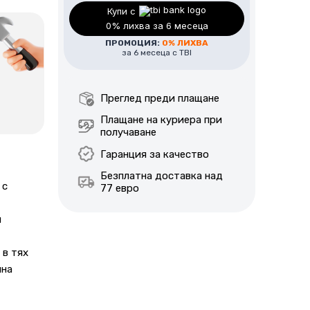
Добавете професионален
Купи с
монтаж.
0% лихва за 6 месеца
ПРОМОЦИЯ:
0% ЛИХВА
Цена за монтаж в района на гр.
за 6 месеца с TBI
София – 215€ / 420лв.
За уточняване на цена за монтаж
Преглед преди плащане
извън гр. София, моля да се
Плащане на куриера при
свържете с наш консултант по
получаване
телефон или е-мейл.
Гаранция за качество
Безплатна доставка над
 с
77 евро
н
 в тях
чна