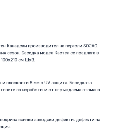
тен Канадски производител на перголи SOJAG.
ия сезон. Беседка модел Кастел се предлага в
 100х210 см ШхВ.
тни плоскости 8 мм с UV защита. Беседката
нтовете са изработени от неръждаема стомана.
 покрива всички заводски дефекти, дефекти на
нция.