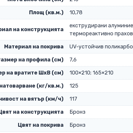
Площ (кв.м.)
10,78
екструдирани алуминие
риал на конструкцията
термореактивно прахов
Материал на покрива
UV-устойчив поликарбо
Размер на профила (см)
7,6
ер на вратите ШхВ (см)
100×210; 165×210
натоварване (кг/кв.м.)
125
чивост на вятър (км/ч)
117
Цвят на конструкцията
Бронз
Цвят на покрива
Бронз