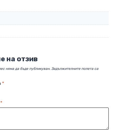
е на отзив
ес няма да бъде публикуван.
Задължителните полета са
а
*
в
*