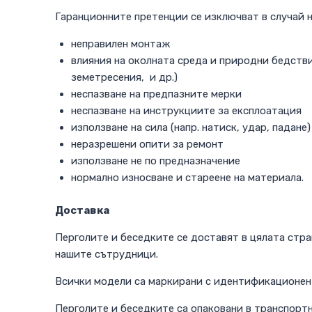
Гаранционните претенции се изключват в случай н
неправилен монтаж
влияния на околната среда и природни бедствия
земетресения, и др.)
неспазване на предпазните мерки
неспазване на инструкциите за експлоатация
използване на сила (напр. натиск, удар, падане)
неразрешени опити за ремонт
използване не по предназначение
нормално износване и стареене на материала.
Доставка
Перголите и беседките се доставят в цялата стра
нашите сътрудници.
Всички модели са маркирани с идентификационен 
Перголите и беседките са опаковани в транспортн