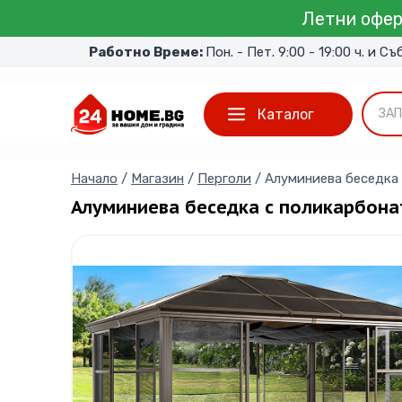
Skip
Летни офер
to
Работно Време:
Пон. - Пет. 9:00 - 19:00 ч. и Съ
content
Каталог
ЗАП
Начало
/
Магазин
/
Перголи
/
Алуминиева беседка 
Алуминиева беседка с поликарбонат