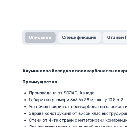
Описание
Спецификация
Отзиви (
Алуминиева беседка с поликарбонатен покрив
Преимущества
Произведени от SOJAG, Канада
Габаритни размери 3х3.6х2.8 м, площ: 10.8 m2
Устойчив покрив от поликарбонатни плоскости
Здрава конструкция от висок клас екструдира
Стени от 4-те страни с интегрирани комарници
Две плъзгащи врати, една двойна и една едини