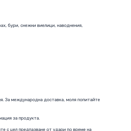
ах, бури, снежни виелици, наводнения,
ия. За международна доставка, моля попитайте
мация за продукта.
те с цел предпазване от удари по време на