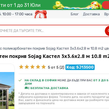
ти от 1 до 31 Юли
б. 10:00 - 17:00 часа
Блог
Доставка
Вр
ОЧНЕТЕ ДА ТЪРСИТЕ ТУК...
с поликарбонатен покрив Sojag Кастел 3х3.6х2.8 м 10.8 m2 ц
ен покрив Sojag Кастел 3х3.6х2.8 м 10.8 m
Код: SJ13500
5 от 5
(2)
НА СКЛАД В СОФИЯ
МОЖЕ ДА БЪДЕ ПРИ ВАС
ОТ 3 ДО 5
ДНИ
🚚С БЕЗПЛАТНА ДОСТАВКА
* Датата на доставка е ориентировъчна и зависи от населеното м
избраната куриерска фирма. Точната дата, на която продуктът щ
Вас, както и финалната цена на доставка може да разберете пр
завършване на поръчката.