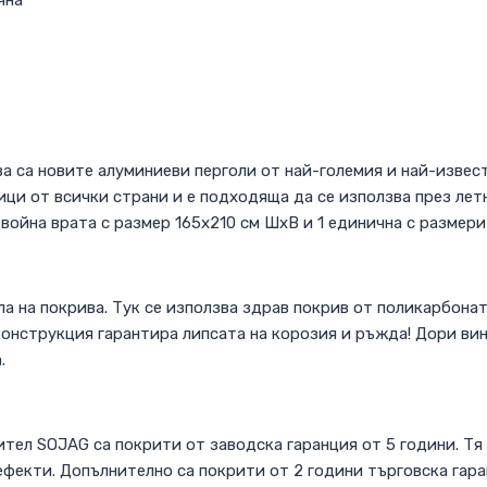
а са новите алуминиеви перголи от най-големия и най-извес
ици от всички страни и е подходяща да се използва през летн
война врата с размер 165х210 см ШхВ и 1 единична с размери
ла на покрива. Тук се използва здрав покрив от поликарбона
конструкция гарантира липсата на корозия и ръжда! Дори ви
.
тел SOJAG са покрити от заводска гаранция от 5 години. Тя
фекти. Допълнително са покрити от 2 години търговска гара