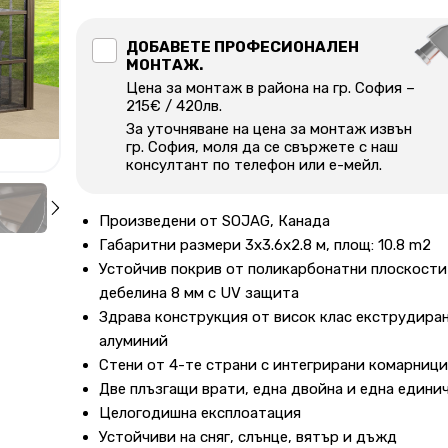
ДОБАВЕТЕ ПРОФЕСИОНАЛЕН
МОНТАЖ.
Цена за монтаж в района на гр. София –
215€ / 420лв.
За уточняване на цена за монтаж извън
гр. София, моля да се свържете с наш
консултант по телефон или е-мейл.
Произведени от SOJAG, Канада
Габаритни размери 3х3.6х2.8 м, площ: 10.8 m2
Устойчив покрив от поликарбонатни плоскости
дебелина 8 мм с UV защита
Здрава конструкция от висок клас екструдира
алуминий
Стени от 4-те страни с интегрирани комарници
Две плъзгащи врати, една двойна и една едини
Целогодишна експлоатация
Устойчиви на сняг, слънце, вятър и дъжд