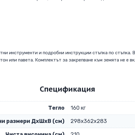
ни инструменти и подробни инструкции стъпка по стъпка. Вр
тон или павета. Комплектът за закрепване към земята не е в
Спецификация
Тегло
160 кг
и размери ДxШxВ (см)
298x362x283
Чиста височина (см)
210