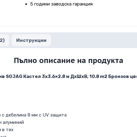
5 години заводска гаранция
2)
Инструкции
Пълно описание на продукта
 SOJAG Кастел 3х3.6×2.8 м ДхШхВ, 10.8 m2 Бронзов цв
 с дебелина 8 мм с UV защита
н алуминий
 в тях
чна