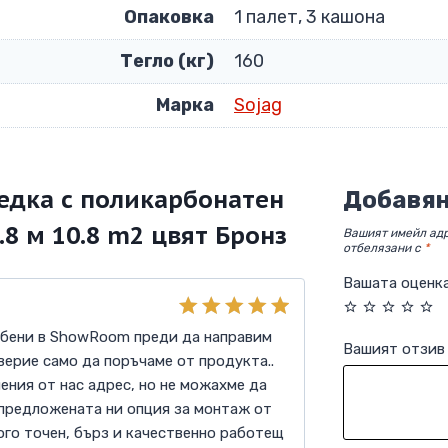
Опаковка
1 палет, 3 кашона
Тегло (кг)
160
Марка
Sojag
едка с поликарбонатен
Добавян
.8 м 10.8 m2 цвят Бронз
Вашият имейл адр
отбелязани с
*
Вашата оценк
Оценено с
обени в ShowRoom преди да направим
Вашият отзи
5
от 5
верие само да поръчаме от продукта..
ения от нас адрес, но не можахме да
 предложената ни опция за монтаж от
ного точен, бърз и качественно работещ