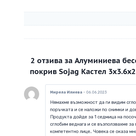
2 отзива за
Алуминиева бес
покрив Sojag Кастел 3х3.6х2
Мирела Илиева
–
06.06.2023
Нямахме възможност да ги видим сгл
поръчката и се наложи по снимки и до
Продукта дойде за 1 седмица на посоч
сглобим веднага и се възползвахме за
компетентно лице.. Човека се оказа м