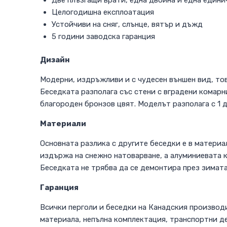
Целогодишна експлоатация
Устойчиви на сняг, слънце, вятър и дъжд
5 години заводска гаранция
Дизайн
Модерни, издръжливи и с чудесен външен вид, тов
Беседката разполага със стени с вградени комарн
благороден бронзов цвят. Моделът разполага с 1 д
Материали
Основната разлика с другите беседки е в материа
издържа на снежно натоварване, а алуминиевата 
Беседката не трябва да се демонтира през зимата
Гаранция
Всички перголи и беседки на Канадския производи
материала, непълна комплектация, транспортни де