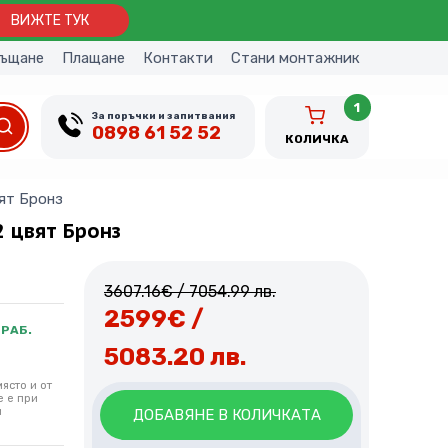
ВИЖТЕ ТУК
ъщане
Плащане
Контакти
Стани монтажник
1
За поръчки и запитвания
0898 61 52 52
КОЛИЧКА
вят Бронз
2 цвят Бронз
3607.16
€
/ 7054.99 лв.
2599
€
/
 РАБ.
5083.20 лв.
ясто и от
е е при
и
ДОБАВЯНЕ В КОЛИЧКАТА