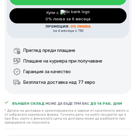
Добавете професионален монтаж.
Купи с
0% лихва за 6 месеца
Цена за монтаж в района на гр. София – 195€ / 381лв.
ПРОМОЦИЯ:
0% ЛИХВА
за 6 месеца с TBI
За уточняване на цена за монтаж извън гр. София,
моля да се свържете с наш консултант по телефон
или е-мейл.
Преглед преди плащане
Плащане на куриера при получаване
Гаранция за качество
Безплатна доставка над 77 евро
ВЪНШЕН СКЛАД
МОЖЕ ДА БЪДЕ ПРИ ВАС
ДО 14 РАБ. ДНИ
* Датата на доставка е ориентировъчна и зависи от населеното място и
от избраната куриерска фирма. Точната дата, на която продуктът ще е
при Вас, както и финалната цена на доставка може да разберете при
завършване на поръчката.