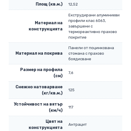
Площ (кв.м.)
12,52
Eкструдирани алуминиеви
профили клас 6063,
Материал на
завършени с
конструкцията
термореактивно прахово
покритие
Панели от поцинкована
Материал на покрива
стомана с прахово
боядисване
Размер на профила
7,6
(см)
Снежно натоварване
125
(кг/кв.м.)
Устойчивост на вятър
117
(км/ч)
Цвят на
Антрацит
конструкцията