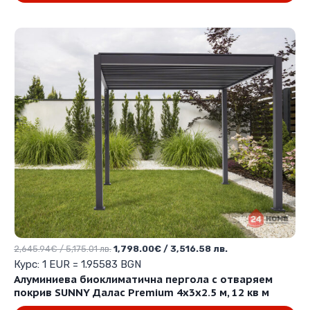
4.50
от 5
Original
Текущата
2,645.94
€
/ 5,175.01 лв.
1,798.00
€
/ 3,516.58 лв.
price
цена
Курс: 1 EUR = 1.95583 BGN
was:
е:
Алуминиева биоклиматична пергола с отваряем
2,645.94€
1,798.00€
покрив SUNNY Далас Premium 4х3х2.5 м, 12 кв м
/
/