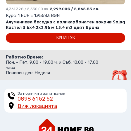
Original
Текущата
4,361.32
€
/ 8,530.00 лв.
2,999.00
€
/ 5,865.53 лв.
price
цена
Курс: 1 EUR = 1.95583 BGN
was:
е:
Алуминиева беседка с поликарбонатен покрив Sojag
4,361.32€
2,999.00€
Кастел 3.6х4.2х2.96 м 15.4 m2 цвят Бронз
/
/
КУПИ ТУК
8,530.00 лв..
5,865.53 лв..
Работно Време:
Пон. - Пет. 9:00 - 19:00 ч. и Съб. 10:00 - 17:00
часа
Почивен ден: Неделя
За поръчки и запитвания
0898 61 52 52
Виж локацията