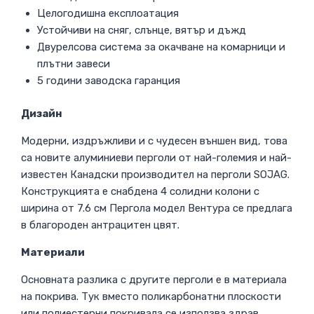
Целогодишна експлоатация
Устойчиви на сняг, слънце, вятър и дъжд
Двурелсова система за окачване на комарници и
плътни завеси
5 години заводска гаранция
Дизайн
Модерни, издръжливи и с чудесен външен вид, това
са новите алуминиеви перголи от най-големия и най-
известен Канадски производител на перголи SOJAG.
Конструкцията е снабдена 4 солидни колони с
ширина от 7.6 см Пергола модел Вентура се предлага
в благороден антрацитен цвят.
Материали
Основната разлика с другите перголи е в материала
на покрива. Тук вместо поликарбонатни плоскости
или полиестерни покривала се използва здрав