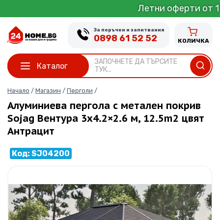
Skip
Летни оферти от 1 до 30 Август
to
content
За поръчки и запитвания
0898 61 52 52
КОЛИЧКА
ЗАПОЧНЕТЕ ДА ТЪРСИТЕ
Каталог
ТУК...
Начало
/
Магазин
/
Перголи
/
Алуминиева пергола с метален покрив
Sojag Вентура 3х4.2×2.6 м, 12.5m2 цвят
Антрацит
Код: SJ04200