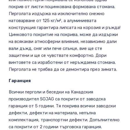
покрив от листи поцинкована формована стомана.
Перголата издържа на изключително снежно
натоварване от 125 кг/м², а алуминиевата
конструкция гарантира липсата на корозия и ръжда!
Цинковото покритие на покрива, може да издържи
на всякакви атмосферни влияния, независимо дали
вали дъжд, сняг или пече слънце, вие ще сте
защитени и ще се чувствате комфортно. Дори
винтовете са изработени от неръждаема стомана.
Перголата не трябва да се демонтира през зимата.
Гаранция
Всички перголи и беседки на Канадския
производител SOJAG са покрити от заводска
гаранция от 5 години. Тя покрива всички заводски
дефекти, дефекти на материала, непълна
комплектация, транспортни дефекти. Допълнително
са покрити от 2 години търговска гаранция.