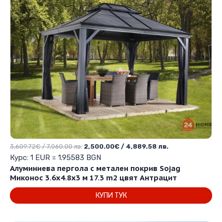
Original
Текущата
3,609.72
€
/ 7,060.00 лв.
2,500.00
€
/ 4,889.58 лв.
price
цена
Курс: 1 EUR = 1.95583 BGN
was:
е:
Алуминиева пергола с метален покрив Sojag
3,609.72€
2,500.00€
Миконос 3.6х4.8х3 м 17.3 m2 цвят Антрацит
/
/
КУПИ ТУК
7,060.00 лв..
4,889.58 лв..