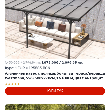
Original
Текущата
1,430.00
€
/ 2,796.84 лв.
1,072.00
€
/ 2,096.65 лв.
price
цена
Курс: 1 EUR = 1.95583 BGN
was:
е:
Алуминиев навес с поликарбонат за тераса/веранда
1,430.00€
1,072.00€
Westmann, 556×300х270см, 16.6 кв м, цвят Антрацит
/
/
2,796.84 лв..
2,096.65 лв..
Оценено с
КУПИ ТУК
5.00
от 5