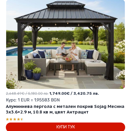
Original
Текущата
2,648.49
€
/ 5,180.00 лв.
1,749.00
€
/ 3,420.75 лв.
price
цена
Курс: 1 EUR = 1.95583 BGN
was:
е:
Алуминиева пергола с метален покрив Sojag Месина
2,648.49€
1,749.00€
3х3.6×2.9 м, 10.8 кв м, цвят Антрацит
/
/
5,180.00 лв..
3,420.75 лв..
Оценено
КУПИ ТУК
с