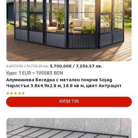
Original
Текущата
6,017.91
€
/ 11,770.01 лв.
3,700.00
€
/ 7,236.57 лв.
price
цена
Курс: 1 EUR = 1.95583 BGN
was:
е:
Алуминиева Беседка с метален покрив Sojag
6,017.91€
3,700.00€
Чарлстън 3.8х4.9х2.8 м, 18.8 кв м, цвят Антрацит
/
/
11,770.01 лв..
7,236.57 лв..
Оценено с
КУПИ ТУК
5.00
от 5