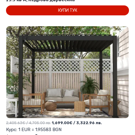
/
/
КУПИ ТУК
8,120.00 лв..
6,061.12 лв..
Original
Текущата
2,405.63
€
/ 4,705.00 лв.
1,699.00
€
/ 3,322.96 лв.
price
цена
Курс: 1 EUR = 1.95583 BGN
was:
е: