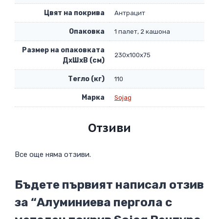
Цвят на покрива
Антрацит
Опаковка
1 палет, 2 кашона
Размер на опаковката
230x100x75
ДxШxВ (см)
Тегло (кг)
110
Марка
Sojag
Отзиви
Все още няма отзиви.
Бъдете първият написал отзив
за “Алуминиева пергола с