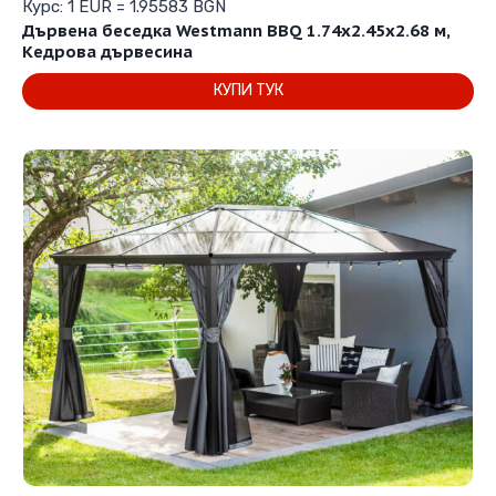
price
цена
Курс: 1 EUR = 1.95583 BGN
was:
е:
Дървена беседка Westmann BBQ 1.74х2.45х2.68 м,
1,564.55€
889.00€
Кедрова дървесина
/
/
КУПИ ТУК
3,059.99 лв..
1,738.73 лв..