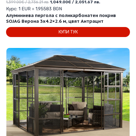
Original
Текущата
1,399.00
€
/ 2,736.21 лв.
1,049.00
€
/ 2,051.67 лв.
price
цена
Курс: 1 EUR = 1.95583 BGN
was:
е:
Алуминиева пергола с поликарбонатен покрив
1,399.00€
1,049.00€
SOJAG Верона 3х4.2×2.6 м, цвят Антрацит
/
/
КУПИ ТУК
2,736.21 лв..
2,051.67 лв..