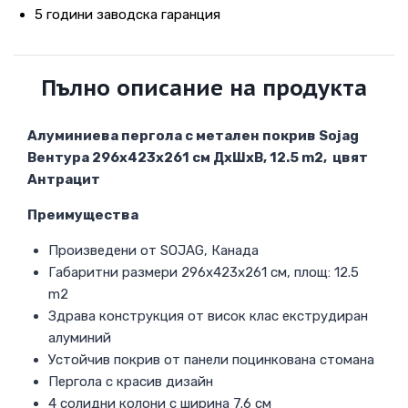
5 години заводска гаранция
Пълно описание на продукта
Алуминиева пергола с метален покрив Sojag
Вентура 296х423х261 см ДхШхВ, 12.5 m2, цвят
Антрацит
Преимущества
Произведени от SOJAG, Канада
Габаритни размери 296х423х261 см, площ: 12.5
m2
Здрава конструкция от висок клас екструдиран
алуминий
Устойчив покрив от панели поцинкована стомана
Пергола с красив дизайн
4 солидни колони с ширина 7.6 см