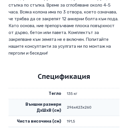
стъпка по стъпка. Време за сглобяване около 4-5
часа. Всяка колона има по 3 отвора, което означава,
че трябва да се закрепят 12 анкерни болта към пода.
Като основа, ние препоръчваме плоска повърхност
от дърво, бетон или павета. Комплектът за
закрепване към земята не е включен. Попитайте
нашите консултанти за усулгата ни по монтаж на
перголи и беседки!
Спецификация
Тегло
135 кг
Външни размери
296x423x260
ДxШxВ (см)
Чиста височина (см)
191,5