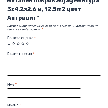
метален покрив Sojag Вентура
3х4.2×2.6 м, 12.5m2 цвят
Антрацит”
Вашият имейл адрес няма да бъде публикуван.
Задължителните
полета са отбелязани с
*
Вашата оценка
*
Вашият отзив
*
Име
*
Имейл
*