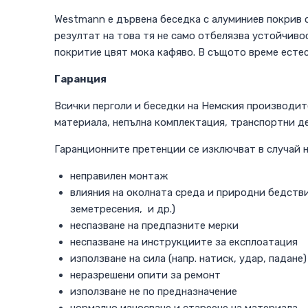
Westmann е дървенa беседка с алуминиев покрив 
резултат на това тя не само отбелязва устойчиво
покритие цвят мока кафяво. В същото време естес
Гаранция
Всички перголи и беседки на Немския производит
материала, непълна комплектация, транспортни де
Гаранционните претенции се изключват в случай н
неправилен монтаж
влияния на околната среда и природни бедствия
земетресения, и др.)
неспазване на предпазните мерки
неспазване на инструкциите за експлоатация
използване на сила (напр. натиск, удар, падане)
неразрешени опити за ремонт
използване не по предназначение