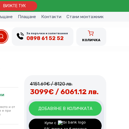
ВИЖТЕ ТУК
ъщане
Плащане
Контакти
Стани монтажник
За поръчки и запитвания
0898 61 52 52
КОЛИЧКА
а
4151.69
€
/ 8120 лв.
3099
€
/ 6061.12 лв.
НИ
ясто и от
ДОБАВЯНЕ В КОЛИЧКАТА
е е при
и
Добавете професионален
Купи с
монтаж.
0% лихва за 6 месеца