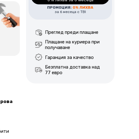
ПРОМОЦИЯ:
0% ЛИХВА
Цена за монтаж в района на гр.
за 6 месеца с TBI
София – 280€ / 420лв.
За уточняване на цена за монтаж
Преглед преди плащане
извън гр. София, моля да се
Плащане на куриера при
свържете с наш консултант по
получаване
телефон или е-мейл.
Гаранция за качество
Безплатна доставка над
77 евро
дрова
бити