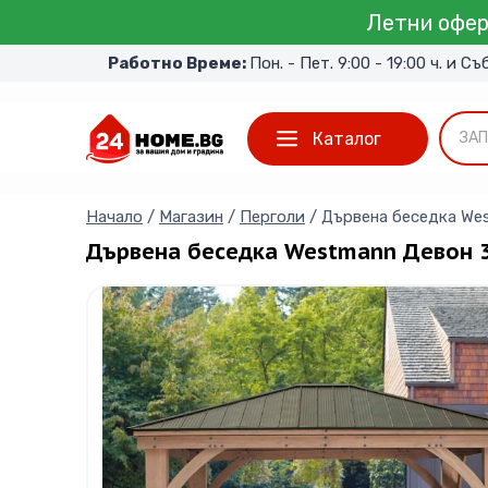
Skip
Летни офер
to
Работно Време:
Пон. - Пет. 9:00 - 19:00 ч. и Съ
content
Каталог
ЗАП
Начало
/
Магазин
/
Перголи
/
Дървена беседка West
Дървена беседка Westmann Девон 3.