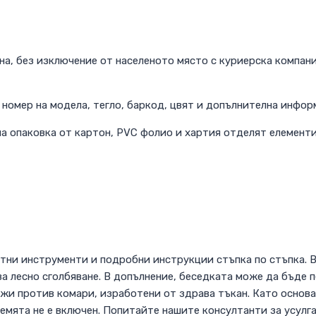
на, без изключение от населеното място с куриерска компан
номер на модела, тегло, баркод, цвят и допълнителна инфор
а опаковка от картон, PVC фолио и хартия отделят елементи
тни инструменти и подробни инструкции стъпка по стъпка. В
ва лесно сголбяване. В допълнение, беседката може да бъде
жи против комари, изработени от здрава тъкан. Като основа
емята не е включен. Попитайте нашите консултанти за усулга