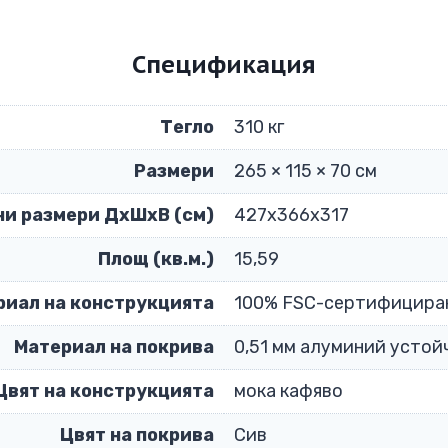
Спецификация
Тегло
310 кг
Размери
265 × 115 × 70 см
и размери ДxШxВ (см)
427х366х317
Площ (кв.м.)
15,59
риал на конструкцията
100% FSC-сертифициран
Материал на покрива
0,51 мм алуминий устой
Цвят на конструкцията
мока кафяво
Цвят на покрива
Сив