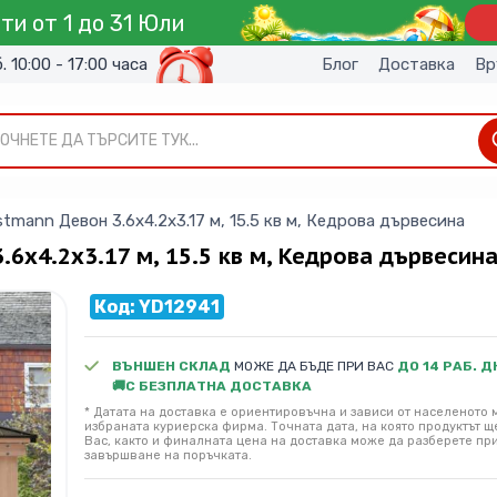
ти от 1 до 31 Юли
б. 10:00 - 17:00 часа
Блог
Доставка
Вр
ОЧНЕТЕ ДА ТЪРСИТЕ ТУК...
mann Девон 3.6х4.2х3.17 м, 15.5 кв м, Кедрова дървесина
6х4.2х3.17 м, 15.5 кв м, Кедрова дървесин
Код: YD12941
ВЪНШЕН СКЛАД
МОЖЕ ДА БЪДЕ ПРИ ВАС
ДО 14 РАБ. Д
🚚С БЕЗПЛАТНА ДОСТАВКА
* Датата на доставка е ориентировъчна и зависи от населеното м
избраната куриерска фирма. Точната дата, на която продуктът щ
Вас, както и финалната цена на доставка може да разберете пр
завършване на поръчката.