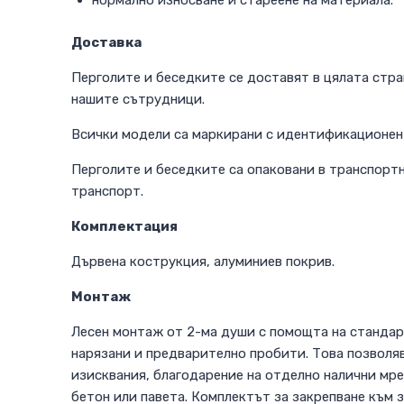
нормално износване и стареене на материала.
Доставка
Перголите и беседките се доставят в цялата стра
нашите сътрудници.
Всички модели са маркирани с идентификационен 
Перголите и беседките са опаковани в транспортн
транспорт.
Комплектация
Дървена кострукция, алуминиев покрив.
Монтаж
Лесен монтаж от 2-ма души с помощта на стандар
нарязани и предварително пробити. Това позволя
изисквания, благодарение на отделно налични мре
бетон или павета. Комплектът за закрепване към з