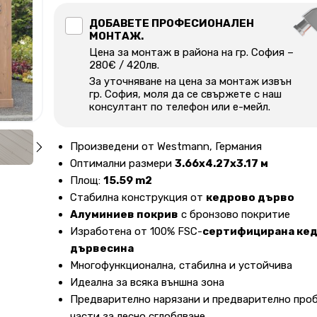
ДОБАВЕТЕ ПРОФЕСИОНАЛЕН
МОНТАЖ.
Цена за монтаж в района на гр. София –
280€ / 420лв.
За уточняване на цена за монтаж извън
гр. София, моля да се свържете с наш
консултант по телефон или е-мейл.
Произведени от Westmann, Германия
Оптимални размери
3.66х4.27х3.17 м
Площ:
15.59 m2
Стабилна конструкция от
кедрово дърво
Алуминиев покрив
с бронзово покритие
Изработена от 100% FSC-
сертифицирана ке
дървесина
Многофункционална, стабилна и устойчива
Идеална за всяка външна зона
Предварително нарязани и предварително про
части за лесно сглобяване