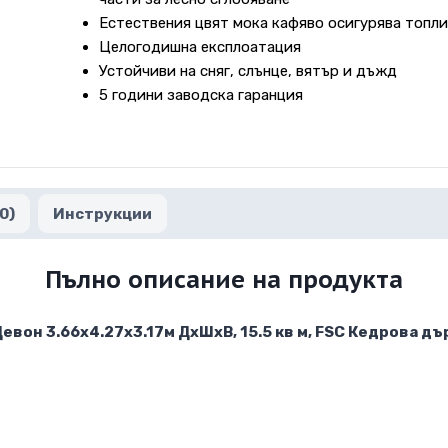
Естествения цвят мока кафяво осигурява топли
Целогодишна експлоатация
Устойчиви на сняг, слънце, вятър и дъжд
5 години заводска гаранция
0)
Инструкции
Пълно описание на продукта
вон 3.66х4.27х3.17м ДхШхВ, 15.5 кв м, FSC Кедрова д