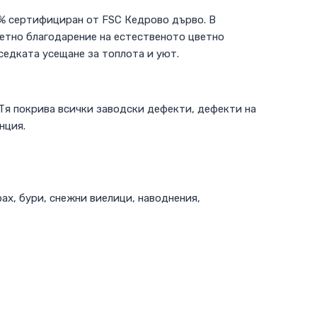
0% сертифициран от FSC Кедрово дърво. В
ретно благодарение на естественото цветно
седката усещане за топлота и уют.
Тя покрива всички заводски дефекти, дефекти на
нция.
ах, бури, снежни виелици, наводнения,