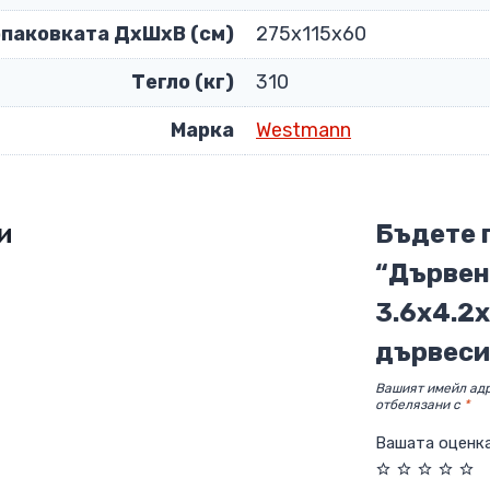
опаковката ДxШxВ (см)
275х115х60
Тегло (кг)
310
Марка
Westmann
и
Бъдете 
“Дървен
3.6х4.2х
дървеси
Вашият имейл адр
отбелязани с
*
Вашата оценк