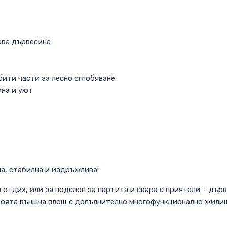
ова дървесина
ити части за лесно сглобяване
ина и уют
а, стабилна и издръжлива!
 отдих, или за подслон за партита и скара с приятели – дър
своята външна площ с допълнително многофункционално жилищ