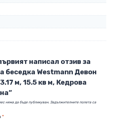
първият написал отзив за
а беседка Westmann Девон
3.17 м, 15.5 кв м, Кедрова
на”
ес няма да бъде публикуван.
Задължителните полета са
а
*