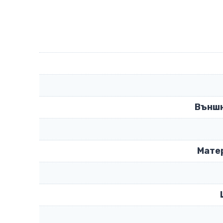
Външн
Мате