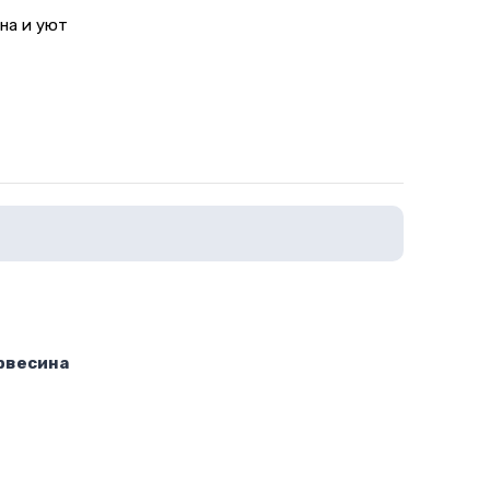
на и уют
ървесина