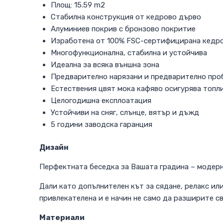
Площ: 15.59 m2
Стабилна конструкция от кедрово дърво
Алуминиев покрив с бронзово покритие
Изработена от 100% FSC-сертифицирана кедр
Многофункционална, стабилна и устойчива
Идеална за всяка външна зона
Предварително нарязани и предварително проб
Естествения цвят мока кафяво осигурява топл
Целогодишна експлоатация
Устойчиви на сняг, слънце, вятър и дъжд
5 години заводска гаранция
Дизайн
Перфектната беседка за Вашата градина – модерн
Дали като допълнителен кът за сядане, релакс или
привлекателена и е начин не само да разширите 
Материали