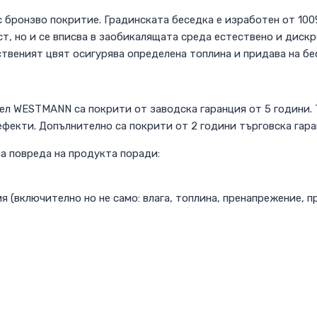
с бронзво покритие. Градинската беседка е изработен от 10
ст, но и се вписва в заобикалящата среда естествено и диск
твеният цвят осигурява определена топлина и придава на бе
ел WESTMANN са покрити от заводска гаранция от 5 години. 
фекти. Допълнително са покрити от 2 години търговска гара
а повреда на продукта поради:
 (включително но не само: влага, топлина, пренапрежение, пр