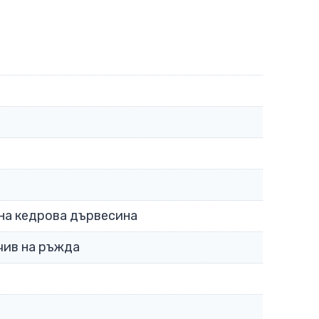
а кедрова дървесина
чив на ръжда