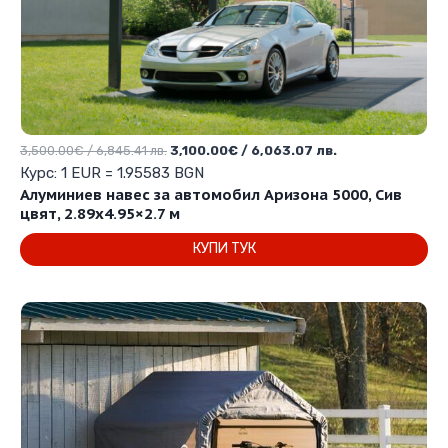
Original
Текущата
3,500.00
€
/ 6,845.41 лв.
3,100.00
€
/ 6,063.07 лв.
price
цена
Курс: 1 EUR = 1.95583 BGN
was:
е:
Алуминиев навес за автомобил Аризона 5000, Сив
3,500.00€
3,100.00€
цвят, 2.89х4.95×2.7 м
/
/
КУПИ ТУК
6,845.41 лв..
6,063.07 лв..