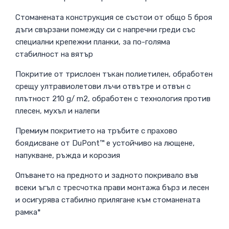
Стоманената конструкция се състои от общо 5 броя
дъги свързани помежду си с напречни греди със
специални крепежни планки, за по-голяма
стабилност на вятър
Покритие от трислоен тъкан полиетилен, обработен
срещу ултравиолетови лъчи отвътре и отвън с
плътност 210 g/ m2, обработен с технология против
плесен, мухъл и налепи
Премиум покритието на тръбите с прахово
боядисване от DuPont™ е устойчиво на лющене,
напукване, ръжда и корозия
Опъването на предното и задното покривало във
всеки ъгъл с тресчотка прави монтажа бърз и лесен
и осигурява стабилно прилягане към стоманената
рамка*