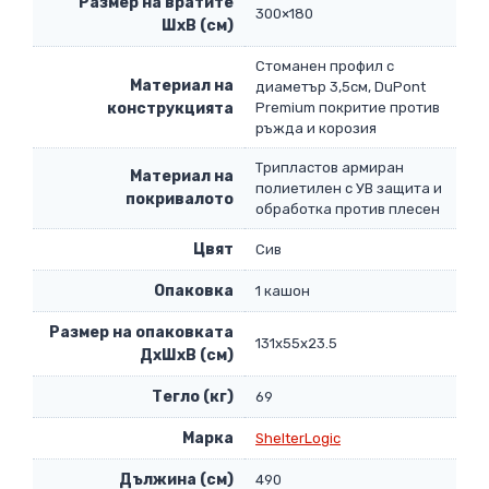
Размер на вратите
300×180
ШхВ (см)
Стоманен профил с
Материал на
диаметър 3,5см, DuPont
конструкцията
Premium покритие против
ръжда и корозия
Трипластов армиран
Материал на
полиетилен с УВ защита и
покривалото
обработка против плесен
Цвят
Сив
Опаковка
1 кашон
Размер на опаковката
131х55х23.5
ДxШxВ (см)
Тегло (кг)
69
Марка
ShelterLogic
Дължина (см)
490