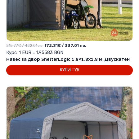
Original
Текущата
215.77
€
/ 422.01 лв.
172.31
€
/ 337.01 лв.
price
цена
Курс: 1 EUR = 1.95583 BGN
was:
е:
Навес за двор ShelterLogic 1.8×1.8х1.8 м, Двускатен
215.77€
172.31€
КУПИ ТУК
/
/
422.01 лв..
337.01 лв..