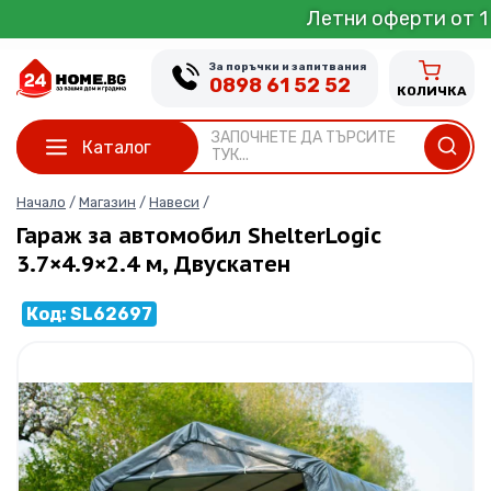
Skip
Летни оферти от 1 до 31 Юли
to
content
За поръчки и запитвания
0898 61 52 52
КОЛИЧКА
ЗАПОЧНЕТЕ ДА ТЪРСИТЕ
Каталог
ТУК...
Начало
/
Магазин
/
Навеси
/
Гараж за автомобил ShelterLogic
3.7×4.9×2.4 м, Двускатен
Код: SL62697