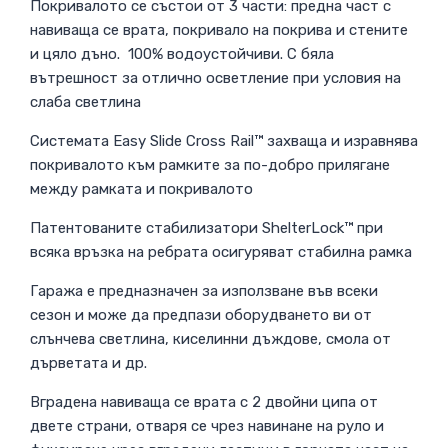
Покривалото се състои от 3 части: предна част с
навиваща се врата, покривало на покрива и стените
и цяло дъно. 100% водоустойчиви. С бяла
вътрешност за отлично осветление при условия на
слаба светлина
Системата Easy Slide Cross Rail™ захваща и изравнява
покривалото към рамките за по-добро прилягане
между рамката и покривалото
Патентованите стабилизатори ShelterLock™ при
всяка връзка на ребрата осигуряват стабилна рамка
Гаража е предназначен за използване във всеки
сезон и може да предпази оборудването ви от
слънчева светлина, киселинни дъждове, смола от
дърветата и др.
Вградена навиваща се врата с 2 двойни ципа от
двете страни, отваря се чрез навинане на руло и