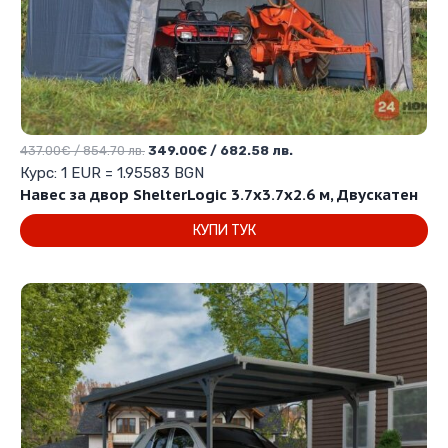
Original
Текущата
437.00
€
/ 854.70 лв.
349.00
€
/ 682.58 лв.
price
цена
Курс: 1 EUR = 1.95583 BGN
was:
е:
Навес за двор ShelterLogic 3.7х3.7х2.6 м, Двускатен
437.00€
349.00€
КУПИ ТУК
/
/
854.70 лв..
682.58 лв..