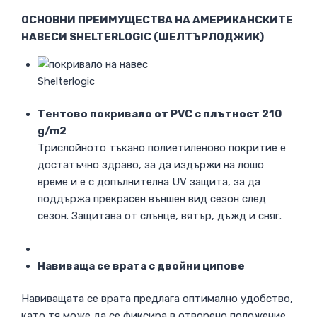
ОСНОВНИ ПРЕИМУЩЕСТВА НА АМЕРИКАНСКИТЕ
НАВЕСИ SHELTERLOGIC (ШЕЛТЪРЛОДЖИК)
Тентово покривало от PVC с плътност 210
g/m2
Трислойното тъкано полиетиленово покритие е
достатъчно здраво, за да издържи на лошо
време и е с допълнителна UV защита, за да
поддържа прекрасен външен вид сезон след
сезон. Защитава от слънце, вятър, дъжд и сняг.
Навиваща се врата с двойни ципове
Навиващата се врата предлага оптимално удобство,
като тя може да се фиксира в отворено положение,