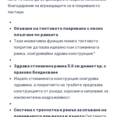
благодарение на вграждащите се в покривалото
ластици.
Опъване на тентовото покривало с лесно
плъзгане по рамката
Тази иновативна функция помага тентовото
покритие да пасва идеално към стоманената
рамка, осигурявайки здрава конструкция.*
Здрава стоманена рамка 3.5 см диаметър, с
прахово боядисване
Изцяло стоманената конструкция осигурява
здравина, а покритието на тръбите предпазва
конструкцията от ръжда, корозия и напукване за
изключителна издръжливост.
Система с тресчотка и ремък за опъване на
покривалото при входа и дъното
Системата