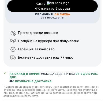
Добавете професионален монтаж.
Купи с
0% лихва за 6 месеца
Цена за монтаж в района на гр. София – 138€ /
ПРОМОЦИЯ:
0% ЛИХВА
270лв.
за 6 месеца с TBI
За уточняване на цена за монтаж извън гр. София,
моля да се свържете с наш консултант по телефон
Преглед преди плащане
или е-мейл.
Плащане на куриера при получаване
Гаранция за качество
Безплатна доставка над 77 евро
НА СКЛАД В СОФИЯ
МОЖЕ ДА БЪДЕ ПРИ ВАС
ОТ 2 ДО 5 РАБ.
ДНИ
🚚
С БЕЗПЛАТНА ДОСТАВКА
* Датата на доставка е ориентировъчна и зависи от населеното място и
от избраната куриерска фирма. Точната дата, на която продуктът ще е
при Вас, както и финалната цена на доставка може да разберете при
завършване на поръчката.