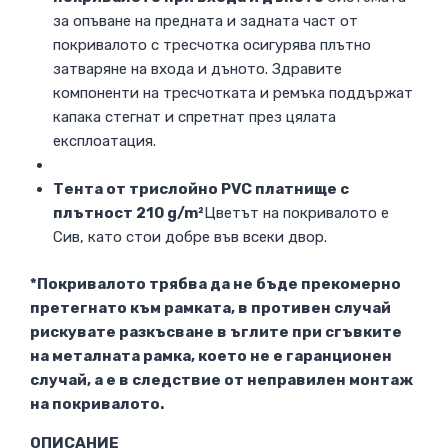
за опъване на предната и задната част от
покривалото с тресчотка осигурява плътно
затваряне на входа и дъното. Здравите
компоненти на тресчотката и ремъка поддържат
капака стегнат и спретнат през цялата
експлоатация.
Тента от трислойно PVC платнище с
плътност 210 g/m²
Цветът на покривалото е
Сив, като стои добре във всеки двор.
*Покривалото трябва да не бъде прекомерно
претегнато към рамката, в противен случай
рискувате разкъсване в ъглите при сгъвките
на металната рамка, което не е гаранционен
случай, а е в следствие от неправилен монтаж
на покривалото.
ОПИСАНИЕ