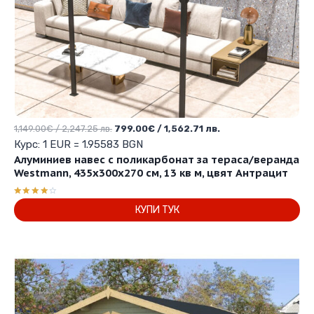
Original
Текущата
1,149.00
€
/ 2,247.25 лв.
799.00
€
/ 1,562.71 лв.
price
цена
Курс: 1 EUR = 1.95583 BGN
was:
е:
Алуминиев навес с поликарбонат за тераса/веранда
1,149.00€
799.00€
Westmann, 435х300х270 см, 13 кв м, цвят Антрацит
/
/
2,247.25 лв..
1,562.71 лв..
Оценено
КУПИ ТУК
с
4.00
от 5