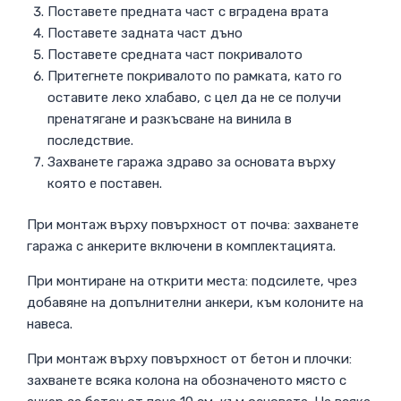
Поставете предната част с вградена врата
Поставете задната част дъно
Поставете средната част покривалото
Притегнете покривалото по рамката, като го
оставите леко хлабаво, с цел да не се получи
пренатягане и разкъсване на винила в
последствие.
Захванете гаража здраво за основата върху
която е поставен.
При монтаж върху повърхност от почва: захванете
гаража с анкерите включени в комплектацията.
При монтиране на открити места: подсилете, чрез
добавяне на допълнителни анкери, към колоните на
навеса.
При монтаж върху повърхност от бетон и плочки:
захванете всяка колона на обозначеното място с