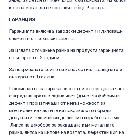
анкер за бетон от поне 10 см към основата. На всяка
колона могат да се поставят общо 3 анкера.
ГАРАНЦИЯ
Гаранцията включва заводски дефекти и липсващи
елементи от комплектацията.
За цялата стоманена рамка на продукта гаранцията
е със срок от 2 години.
За покривалата които са консуматив, гаранцията е
със срок от 1 година.
Покривалото на гаража се състои от: предната част
с вградена врата и задна част (дъно) за фабрични
дефекти произтичащи от невъзможност за
монтиране на частите на покривалото поради
допуснати технически дефекти в изработката му.
Липса на джобове за захващане към металната
рамка, липса на ципове на вратата, дефектен цип на