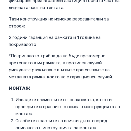
фиксиране чрез вградени ластици в горната част на
лицевата част на тентата.
Тази конструкция не изисква разрешителни за
строеж
2 години гаранция на рамката и 1 година на
покривалото
*Покривалото трябва да не бъде прекомерно
претегнато към рамката, в противен случай
рискувате разкъсване в ъглите при сгъвките на
металната рамка, което не е гаранционен случай.
МОНТАЖ
Извадете елементите от опаковката, като ги
проверите и сравните с описа в инструкцията за
монтаж.
Сглобете с частите за всички дъги, според
описаното в инструкцията за монтаж.