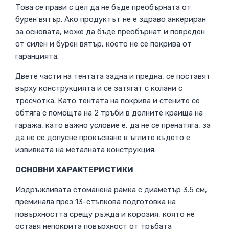
Това се прави с цел да не бъде преобърната от
бурен вятър. Ако продуктът не е здраво анкериран
за основата, може да бъде преобърнат и повреден
от силен и бурен вятър, което не се покрива от
гаранцията.
Двете части на тентата задна и предна, се поставят
върху конструкцията и се затягат с колани с
тресчотка. Като тентата на покрива и стените се
обтяга с помощта на 2 тръби в долните краища на
гаража, като важно условие е, да не се пренатяга, за
да не се допусне прокъсване в ъглите където е
извивката на металната конструкция.
ОСНОВНИ ХАРАКТЕРИСТИКИ
Издръжливата стоманена рамка с диаметър 3.5 см,
преминала през 13-стъпкова подготовка на
повърхността срещу ръжда и корозия, която не
оставя непокрита повърхност от тръбата