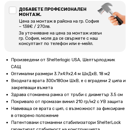
ДОБАВЕТЕ ПРОФЕСИОНАЛЕН
МОНТАЖ.
Цена за монтаж в района на гр. София
– 138€ / 270лв.
За уточняване на цена за монтаж извън
гр. София, моля да се свържете с наш
консултант по телефон или е-мейл.
Произведени от Shelterlogic USA, Шелтърлоджик
САЩ
Оптимални размери 3.7х4.9х2.4 м ШхДхВ, 18 м2
Входната врата 300х180см ШхВ, е с вградени 2 ципа и
закрепващи въжета
Здрава стоманена рамка от тръби с диаметър 3.5 см
Покривало от промазан винил 210 гр/м2 с УВ защита
Навиваща се врата с цип, с възможност за фиксиране
в отворено положение
Патентовани стоманени стабилизатори ShelterLock
гарантират стабилност на конструкцията