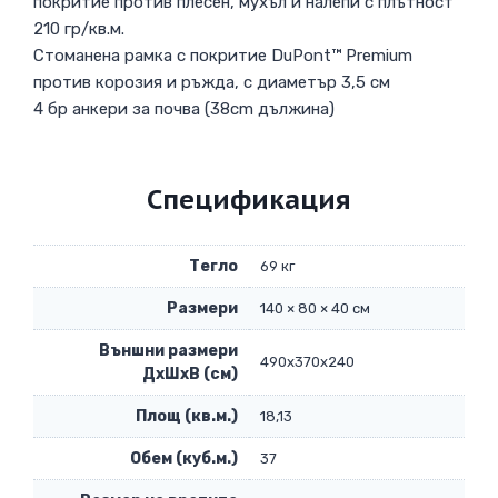
покритие против плесен, мухъл и налепи с плътност
210 гр/кв.м.
Стоманена рамка с покритие DuPont™ Premium
против корозия и ръжда, с диаметър 3,5 см
4 бр анкери за почва (38cm дължина)
Спецификация
Тегло
69 кг
Размери
140 × 80 × 40 см
Външни размери
490x370x240
ДxШxВ (см)
Площ (кв.м.)
18,13
Обем (куб.м.)
37