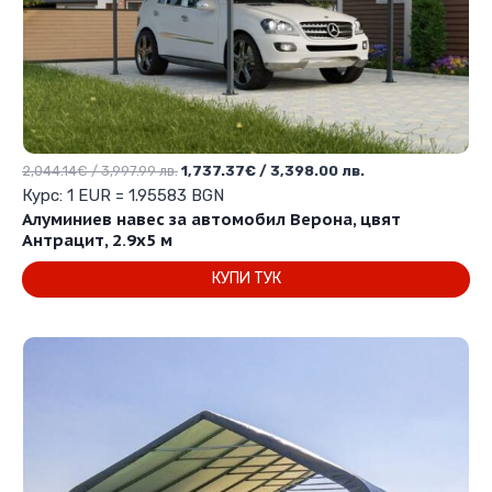
Original
Текущата
2,044.14
€
/ 3,997.99 лв.
1,737.37
€
/ 3,398.00 лв.
price
цена
Курс: 1 EUR = 1.95583 BGN
was:
е:
Алуминиев навес за автомобил Верона, цвят
2,044.14€
1,737.37€
Антрацит, 2.9х5 м
/
/
КУПИ ТУК
3,997.99 лв..
3,398.00 лв..