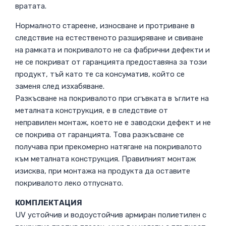
вратата.
Нормалното стареене, износване и протриване в
следствие на естественото разширяване и свиване
на рамката и покривалото не са фабрични дефекти и
не се покриват от гаранцията предоставяна за този
продукт, тъй като те са консуматив, който се
заменя след изхабяване.
Разкъсване на покривалото при сгъвката в ъглите на
металната конструкция, е в следствие от
неправилен монтаж, което не е заводски дефект и не
се покрива от гаранцията. Това разкъсване се
получава при прекомерно натягане на покривалото
към металната конструкция. Правилният монтаж
изисква, при монтажа на продукта да оставите
покривалото леко отпуснато.
КОМПЛЕКТАЦИЯ
UV устойчив и водоустойчив армиран полиетилен с