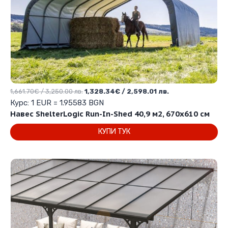
Original
Текущата
1,661.70
€
/ 3,250.00 лв.
1,328.34
€
/ 2,598.01 лв.
price
цена
Курс: 1 EUR = 1.95583 BGN
was:
е:
Навес ShelterLogic Run-In-Shed 40,9 м2, 670х610 см
1,661.70€
1,328.34€
КУПИ ТУК
/
/
3,250.00 лв..
2,598.01 лв..