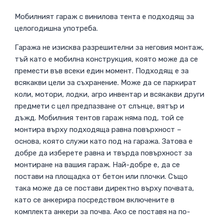
Мобилният гараж с винилова тента е подходящ за
целогодишна употреба.
Гаража не изисква разрешителни за неговия монтаж,
тъй като е мобилна конструкция, която може да се
премести във всеки един момент. Подходящ е за
всякакви цели за съхранение. Може да се паркират
коли, мотори, лодки, агро инвентар и всякакви други
предмети с цел предпазване от слънце, вятър и
дъжд. Мобилния тентов гараж няма под, той се
монтира върху подходяща равна повърхност –
основа, която служи като под на гаража. Затова е
добре да изберете равна и твърда повърхност за
монтиране на вашия гараж. Най-добре е, да се
постави на площадка от бетон или плочки. Също
така може да се постави директно върху почвата,
като се анкерира посредством включените в
комплекта анкери за почва. Ако се поставя на по-