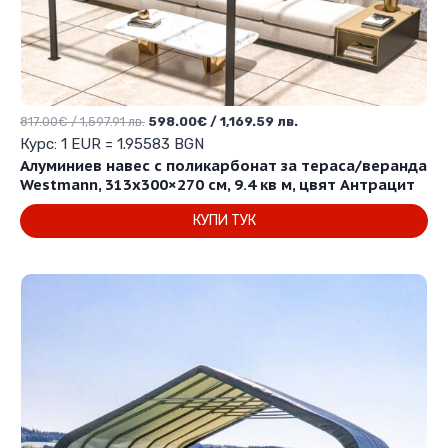
Original
Текущата
817.00
€
/ 1,597.91 лв.
598.00
€
/ 1,169.59 лв.
price
цена
Курс: 1 EUR = 1.95583 BGN
was:
е:
Алуминиев навес с поликарбонат за тераса/веранда
817.00€
598.00€
Westmann, 313х300×270 см, 9.4 кв м, цвят Антрацит
/
/
КУПИ ТУК
1,597.91 лв..
1,169.59 лв..