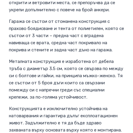
открити и ветровити места, се препоръчва да се
укрепи допълнително с повече на брой анкери.
Гаража се състои от стоманена конструкция с
прахово боядисване и тента от полиетилен, която се
състои от 3 части – предна част с вградена
навиваща се врата, средна част покривало на
покрива и стените и задна част дъно на гаража.
Металната конструкция е изработена от дебела
тръба с диаметър 3.5 см, която се свързва по между
си с болтове и гайки, на принципа мъжко-женско. Тя
се състои от 5 броя дъги които са свързани
помежду си с напречни греди със специални
крепежи, за по-голяма устойчивост.
Конструкцията е изключително устойчива на
натоварвания и гарантира дълъг експлоатационен
живот. Задължително е тя да бъде здраво
захваната върху основата върху която е монтирана.