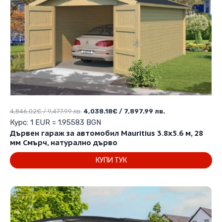
Original
Текущата
4,846.02
€
/ 9,477.99 лв.
4,038.18
€
/ 7,897.99 лв.
price
цена
Курс: 1 EUR = 1.95583 BGN
was:
е:
Дървен гараж за автомобил Mauritius 3.8х5.6 м, 28
4,846.02€
4,038.18€
мм Смърч, натурално дърво
/
/
КУПИ ТУК
9,477.99 лв..
7,897.99 лв..