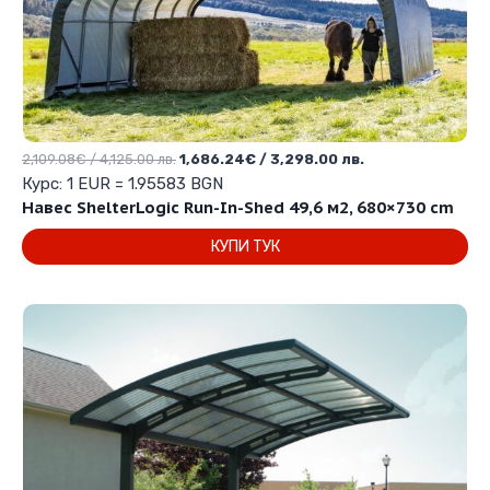
Original
Текущата
2,109.08
€
/ 4,125.00 лв.
1,686.24
€
/ 3,298.00 лв.
price
цена
Курс: 1 EUR = 1.95583 BGN
was:
е:
Навес ShelterLogic Run-In-Shed 49,6 м2, 680×730 cm
2,109.08€
1,686.24€
КУПИ ТУК
/
/
4,125.00 лв..
3,298.00 лв..