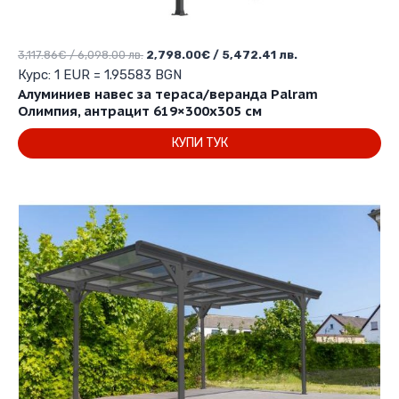
Original
Текущата
3,117.86
€
/ 6,098.00 лв.
2,798.00
€
/ 5,472.41 лв.
price
цена
Курс: 1 EUR = 1.95583 BGN
was:
е:
Алуминиев навес за тераса/веранда Palram
3,117.86€
2,798.00€
Олимпия, антрацит 619×300х305 см
/
/
КУПИ ТУК
6,098.00 лв..
5,472.41 лв..