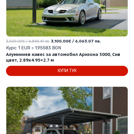
Original
Текущата
3,500.00
€
/ 6,845.41 лв.
3,100.00
€
/ 6,063.07 лв.
price
цена
Курс: 1 EUR = 1.95583 BGN
was:
е:
Алуминиев навес за автомобил Аризона 5000, Сив
3,500.00€
3,100.00€
цвят, 2.89х4.95×2.7 м
/
/
КУПИ ТУК
6,845.41 лв..
6,063.07 лв..