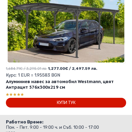
Original
Текущата
1,684.71
€
/ 3,295.01 лв.
1,277.00
€
/ 2,497.59 лв.
price
цена
Курс: 1 EUR = 1.95583 BGN
was:
е:
Алуминиев навес за автомобил Westmann, цвят
1,684.71€
1,277.00€
Антрацит 576х300х219 см
/
/
3,295.01 лв..
2,497.59 лв..
Оценено с
КУПИ ТУК
5.00
от 5
Работно Време:
Пон. - Пет. 9:00 - 19:00 ч. и Съб. 10:00 - 17:00