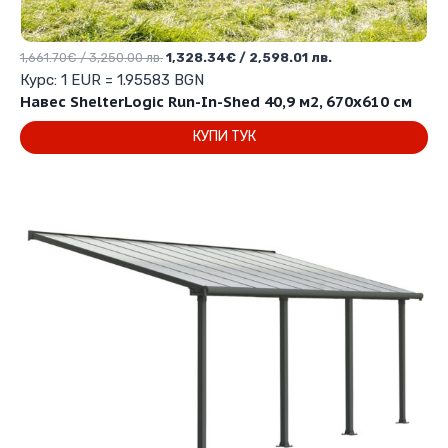
Original
Текущата
1,661.70
€
/ 3,250.00 лв.
1,328.34
€
/ 2,598.01 лв.
price
цена
Курс: 1 EUR = 1.95583 BGN
was:
е:
Навес ShelterLogic Run-In-Shed 40,9 м2, 670х610 см
1,661.70€
1,328.34€
КУПИ ТУК
/
/
3,250.00 лв..
2,598.01 лв..