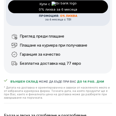
Купи с
0% лихва за 6 месеца
ПРОМОЦИЯ:
0% ЛИХВА
за 6 месеца с TBI
Преглед преди плащане
Плащане на куриера при получаване
Гаранция за качество
Безплатна доставка над 77 евро
ВЪНШЕН СКЛАД
МОЖЕ ДА БЪДЕ ПРИ ВАС
ДО 14 РАБ. ДНИ
* Датата на доставка е ориентировъчна и зависи от населеното място и
от избраната куриерска фирма. Точната дата, на която продуктът ще е
при Вас, както и финалната цена на доставка може да разберете при
завършване на поръчката.
Бърза и лесна за сглобяване и разглобяване