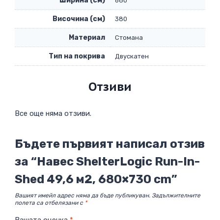
Ширина (см)
680
Височина (см)
380
Материал
Стомана
Тип на покрива
Двускатен
Отзиви
Все още няма отзиви.
Бъдете първият написал отзив
за “Навес ShelterLogic Run-In-
Shed 49,6 м2, 680×730 cm”
Вашият имейл адрес няма да бъде публикуван.
Задължителните
полета са отбелязани с
*
Вашата оценка
*