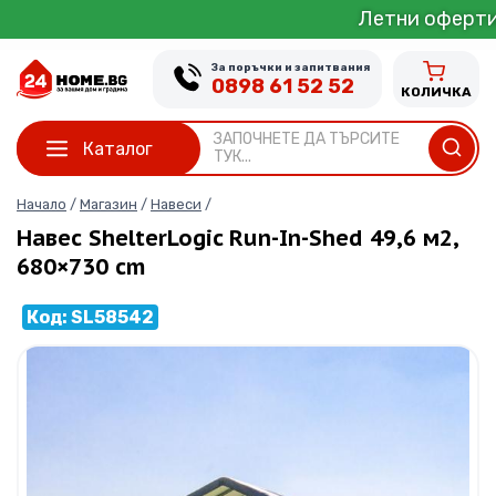
Skip
Летни оферти от 1 до 31 
to
content
За поръчки и запитвания
0898 61 52 52
КОЛИЧКА
ЗАПОЧНЕТЕ ДА ТЪРСИТЕ
Каталог
ТУК...
Начало
/
Магазин
/
Навеси
/
Навес ShelterLogic Run-In-Shed 49,6 м2,
680×730 cm
Код: SL58542