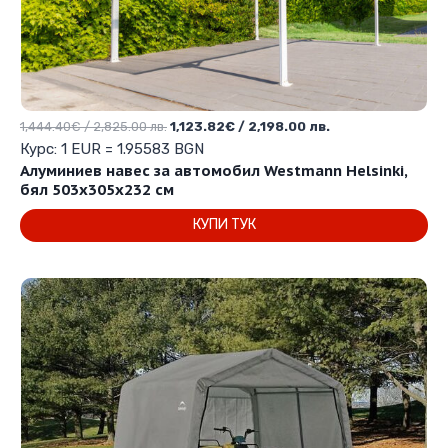
Original
Текущата
1,444.40
€
/ 2,825.00 лв.
1,123.82
€
/ 2,198.00 лв.
price
цена
Курс: 1 EUR = 1.95583 BGN
was:
е:
Алуминиев навес за автомобил Westmann Helsinki,
1,444.40€
1,123.82€
бял 503х305х232 см
/
/
КУПИ ТУК
2,825.00 лв..
2,198.00 лв..