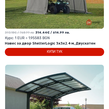
Original
Текущата
393.18
€
/ 768.99 лв.
314.44
€
/ 614.99 лв.
price
цена
Курс: 1 EUR = 1.95583 BGN
was:
е:
Навес за двор ShelterLogic 3х3х2.4 м, Двускатен
393.18€
314.44€
КУПИ ТУК
/
/
768.99 лв..
614.99 лв..