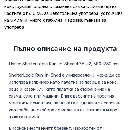
конструкция, здрава стоманена рамка с диаметър на
частите от 6,0 см, за целогодишна употреба, устойчива
на UV лъчи, много стабилна и здрава, гъвкава за
употреба
Пълно описание на продукта
Навес ShelterLogic Run-In-Shed 49,6 м2, 680×730 cm
ShelterLogic Run-In-Shed е универсален и може да се
използва например като палатка за пасища за коне,
овце и крави или като палатка за съхранение на
слама, сено или машини. Благодарение на простия
монтаж и демонтаж, палатката е идеална за сезонна
употреба, но разбира се може да се използва и през
цялата година.
Висококачественият брезент, изработен от