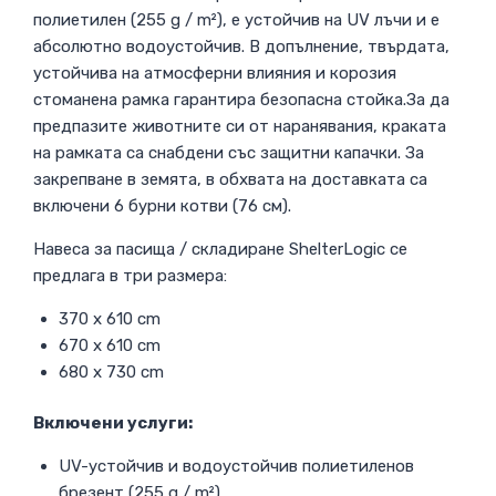
полиетилен (255 g / m²), е устойчив на UV лъчи и е
абсолютно водоустойчив. В допълнение, твърдата,
устойчива на атмосферни влияния и корозия
стоманена рамка гарантира безопасна стойка.За да
предпазите животните си от наранявания, краката
на рамката са снабдени със защитни капачки. За
закрепване в земята, в обхвата на доставката са
включени 6 бурни котви (76 см).
Навеса за пасища / складиране ShelterLogic се
предлага в три размера:
370 x 610 cm
670 x 610 cm
680 x 730 cm
Включени услуги:
UV-устойчив и водоустойчив полиетиленов
брезент (255 g / m²)