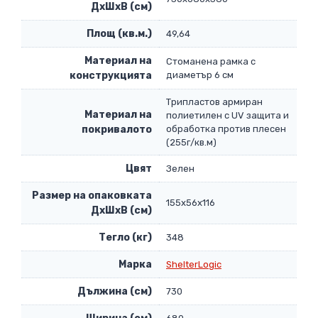
ДxШxВ (см)
Площ (кв.м.)
49,64
Материал на
Стоманена рамка с
конструкцията
диаметър 6 см
Трипластов армиран
Материал на
полиетилен с UV защита и
покривалото
обработка против плесен
(255г/кв.м)
Цвят
Зелен
Размер на опаковката
155х56х116
ДxШxВ (см)
Тегло (кг)
348
Марка
ShelterLogic
Дължина (см)
730