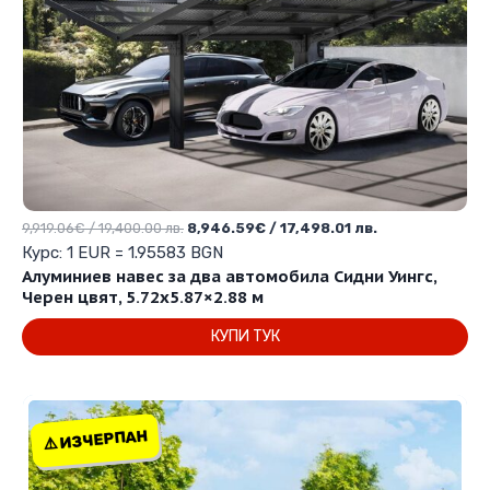
Original
Текущата
9,919.06
€
/ 19,400.00 лв.
8,946.59
€
/ 17,498.01 лв.
price
цена
Курс: 1 EUR = 1.95583 BGN
was:
е:
Алуминиев навес за два автомобила Сидни Уингс,
9,919.06€
8,946.59€
Черен цвят, 5.72х5.87×2.88 м
/
/
КУПИ ТУК
19,400.00 лв..
17,498.01 лв..
⚠️ ИЗЧЕРПАН
⚠️ ИЗЧЕРПАН