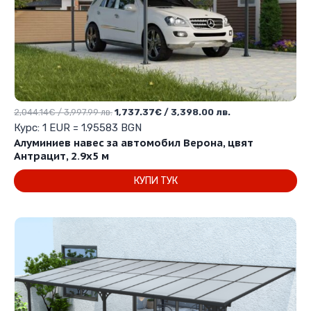
Original
Текущата
2,044.14
€
/ 3,997.99 лв.
1,737.37
€
/ 3,398.00 лв.
price
цена
Курс: 1 EUR = 1.95583 BGN
was:
е:
Алуминиев навес за автомобил Верона, цвят
2,044.14€
1,737.37€
Антрацит, 2.9х5 м
/
/
КУПИ ТУК
3,997.99 лв..
3,398.00 лв..