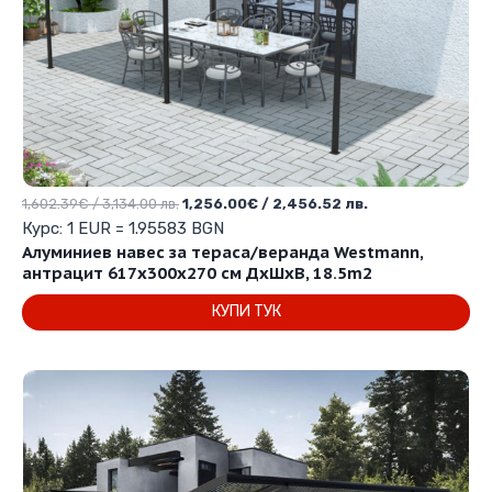
Original
Текущата
1,602.39
€
/ 3,134.00 лв.
1,256.00
€
/ 2,456.52 лв.
price
цена
Курс: 1 EUR = 1.95583 BGN
was:
е:
Алуминиев навес за тераса/веранда Westmann,
1,602.39€
1,256.00€
антрацит 617x300x270 см ДхШхВ, 18.5m2
/
/
КУПИ ТУК
3,134.00 лв..
2,456.52 лв..