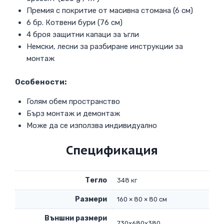
Премия с покритие от масивна стомана (6 см)
6 бр. Котвени бури (76 см)
4 броя защитни капаци за ъгли
Немски, лесни за разбиране инструкции за
монтаж
Особености:
Голям обем пространство
Бърз монтаж и демонтаж
Може да се използва индивидуално
Спецификация
Тегло
348 кг
Размери
160 × 80 × 80 см
Външни размери
730х680х380