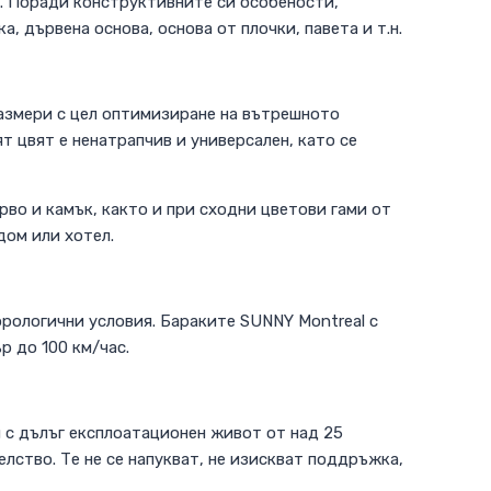
. Поради конструктивните си особености,
, дървена основа, основа от плочки, павета и т.н.
азмери с цел оптимизиране на вътрешното
т цвят е ненатрапчив и универсален, като се
во и камък, както и при сходни цветови гами от
дом или хотел.
орологични условия. Бараките SUNNY Montreal с
р до 100 км/час.
и с дълъг експлоатационен живот от над 25
лство. Те не се напукват, не изискват поддръжка,