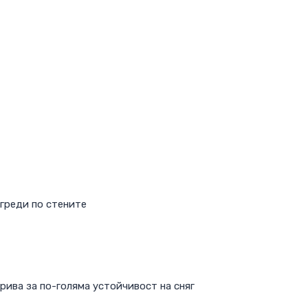
греди по стените
ива за по-голяма устойчивост на сняг