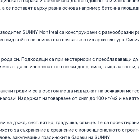
адинската барака и обезпечава дългогодишното й използване
 а се поставят върху равна основа например бетонна площадка
зводител SUNNY Montreal са конструирани с разнообразни р
н вид който се вписва във всякакъв стил архитектура. Сивия
 рода си. Подходящи са при екстериори с преобладаващи дър
 могат да се използват във всеки двор, вила, къща за гости, 
анени греди и са в състояние да издържат на всякакви мете
налози! Издържат натоварване от сняг до 100 кг/м2 и на вятъ
и на дъжд, сняг, вятър, градушка, слънце. Те са проектиран
 място за съхранение в сравнение с конвенционалното строите
евове, закупувайки градинските бараки на SUNNY.