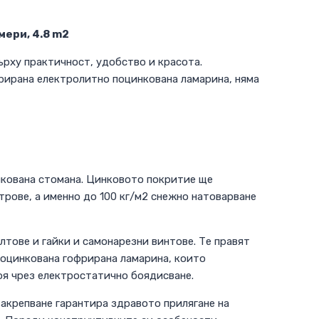
мери, 4.8 m2
ърху практичност, удобство и красота.
рирана електролитно поцинкована ламарина, няма
нкована стомана. Цинковото покритие ще
трове, а именно до 100 кг/м2 снежно натоварване
лтове и гайки и самонарезни винтове. Те правят
поцинкована гофрирана ламарина, които
оя чрез електростатично боядисване.
акрепване гарантира здравото прилягане на