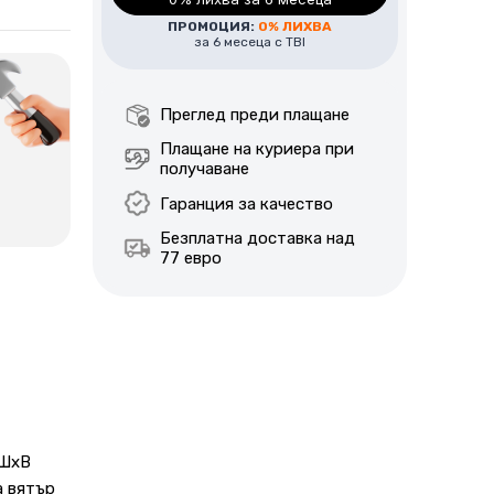
ПРОМОЦИЯ:
0% ЛИХВА
Цена за монтаж в района на гр.
за 6 месеца с TBI
София – 145€ / 260лв.
За уточняване на цена за монтаж
Преглед преди плащане
извън гр. София, моля да се
Плащане на куриера при
свържете с наш консултант по
получаване
телефон или е-мейл.
Гаранция за качество
Безплатна доставка над
77 евро
 ШхВ
а вятър