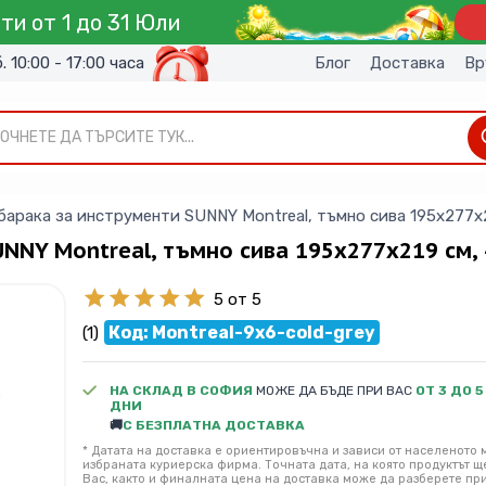
ти от 1 до 31 Юли
б. 10:00 - 17:00 часа
Блог
Доставка
Вр
ОЧНЕТЕ ДА ТЪРСИТЕ ТУК...
барака за инструменти SUNNY Montreal, тъмно сива 195x277x2
UNNY Montreal, тъмно сива 195x277x219 см, 
5 от 5
Код: Montreal-9x6-cold-grey
(1)
НА СКЛАД В СОФИЯ
МОЖЕ ДА БЪДЕ ПРИ ВАС
ОТ 3 ДО 5
ДНИ
🚚
С БЕЗПЛАТНА ДОСТАВКА
* Датата на доставка е ориентировъчна и зависи от населеното м
избраната куриерска фирма. Точната дата, на която продуктът щ
Вас, както и финалната цена на доставка може да разберете пр