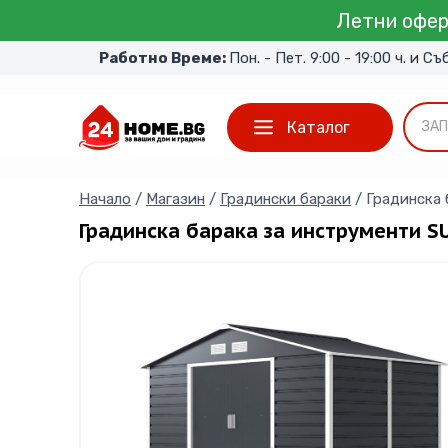
Skip
Летни офер
to
Работно Време:
Пон. - Пет. 9:00 - 19:00 ч. и Съ
content
Каталог
ЗАП
Начало
/
Магазин
/
Градински бараки
/
Градинска 
Градинска барака за инструменти S