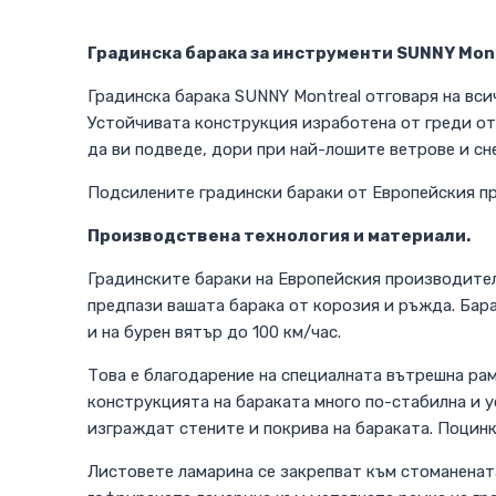
Градинска барака за инструменти SUNNY Mont
Градинска барака SUNNY Montreal отговаря на вси
Устойчивата конструкция изработена от греди от
да ви подведе, дори при най-лошите ветрове и сн
Подсилените градински бараки от Европейския п
Производствена технология и материали.
Градинските бараки на Европейския производите
предпази вашата барака от корозия и ръжда. Бара
и на бурен вятър до 100 км/час.
Това е благодарение на специалната вътрешна рам
конструкцията на бараката много по-стабилна и у
изграждат стените и покрива на бараката. Поцинк
Листовете ламарина се закрепват към стоманенат