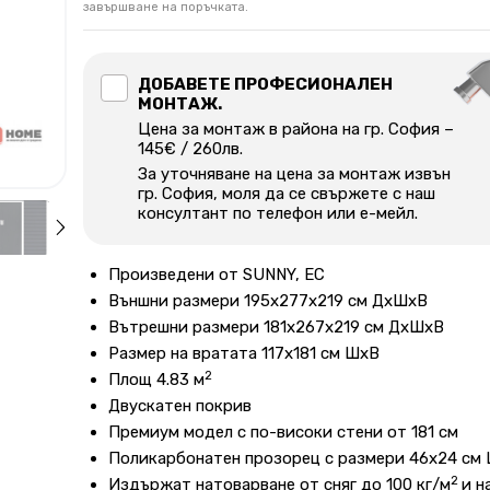
завършване на поръчката.
ДОБАВЕТЕ ПРОФЕСИОНАЛЕН
МОНТАЖ.
Цена за монтаж в района на гр. София –
145€ / 260лв.
За уточняване на цена за монтаж извън
гр. София, моля да се свържете с наш
консултант по телефон или е-мейл.
Произведени от SUNNY, ЕС
Външни размери 195x277x219 см ДхШхВ
Вътрешни размери 181х267х219 см ДхШхВ
Размер на вратата 117х181 см ШхВ
2
Площ 4.83 м
Двускатен покрив
Премиум модел с по-високи стени от 181 см
Поликарбонатен прозорец с размери 46х24 см
2
Издържат натоварване от сняг до 100 кг/м
и н