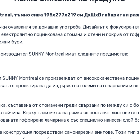
real, тъмно сива 195x277x219 см ДхШхВ габаритни раз
чки очаквания за домашна употреба. Дизайнът е фокусиран в
 електролитно поцинкована стомана и стени и покрив от гоф
ежни бури.
роизводител SUNNY Montreal имат следните предимства:
л SUNNY Montreal се произвеждат от висококачествена поци
ката е проектирана да издържа на големи натоварвания и ве
ка, съставена от стоманени греди свързани по между си с бо
стойчива. Върху тази метална рамка се поставят листовете 
ованата гофрирана ламарина е със специално нанесен слой б
а конструкция посредством самонарезни винтове. Този тип з