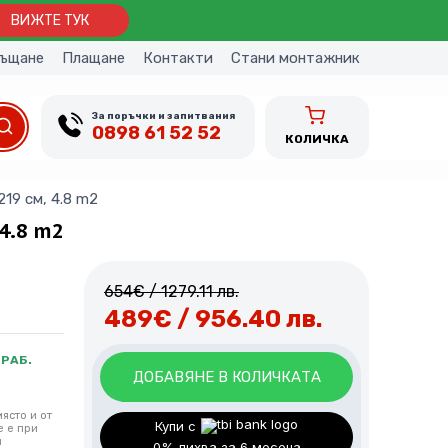
ВИЖТЕ ТУК
ъщане
Плащане
Контакти
Стани монтажник
За поръчки и запитвания
0898 61 52 52
КОЛИЧКА
19 см, 4.8 m2
4.8 m2
654
€
/ 1279.11 лв.
489
€
/ 956.40 лв.
 РАБ.
ДОБАВЯНЕ В КОЛИЧКАТА
ясто и от
Добавете професионален
Купи с
е е при
и
монтаж.
0% лихва за 6 месеца