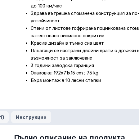
до 100 км/час
Здрава вътрешна стоманена конструкция за по
устойчивост
Стени от листове гофрирана поцинкована стом
патентовано винилово покритие
Красив дизайн в тъмно сив цвят
Плъзгащи се настрани двойни врати с дръжки 
възможност за заключване
3 години заводска гаранция
Опаковка:
192x71x15 cm ; 75 kg
Бърз монтаж в 10 лесни стъпки
1)
Инструкции
Пълно описание на продукта