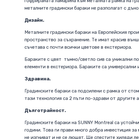
гофрираната ламарина към металната рамка на гр
металните градински бараки не разполагат с дъно,
Дизайн.
Металните градински бараки на Европейския прои
пространство за съхранение. Те имат красив външе
съчетава с почти всички цветове в екстериора.
Бараките с цвят тъмно/светло сив са уникални по
елементи в екстериора. Бараките са универсални и
Здравина.
Градинските бараки са подсилени с рамка от стом
тази технология са 2 пъти по-здрави от другите а
Дълготрайност.
Градинските бараки на SUNNY Montreal са устойчив
години. Това ги прави много добра инвестиция за
не изгниват и не се лющят. Ще спестите хиляди л