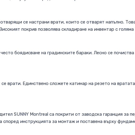
отварящи се настрани врати, които се отварят напълно. Тов
 Високият покрив позволява складиране на инвентар с голяма
често боядисване на градинските бараки. Лесно се почиства 
се врати. Единствено сложете катинар на резето на вратата 
ител SUNNY Montreal са покрити от заводска гаранция за пе
 според инструкцията за монтаж и поставена върху фундамен