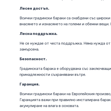
Лесен достъп.
Всички градински бараки са снабдени със широки 
внасянето и изнасянето на големи и обемни вещи.
Лесна поддръжка.
Не се нуждае от честа поддръжка. Няма нужда от 
замърсена.
Безопасност.
Градинската барака е оборудвана със заключващи 
принадлежности съхранявани вътре.
Гаранция.
Всички градински бараки на Европейския производ
Гаранцията важи при правилно инсталирана барака
акумулиране на влага в основата.