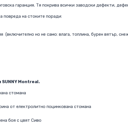
говска гаранция. Тя покрива всички заводски дефекти, дефе
а повреда на стоките поради:
 (включително но не само: влага, топлина, бурен вятър, сне
 SUNNY Montreal.
вана стомана
рина от електролитно поцинкована стомана
ена боя с цвят Сиво