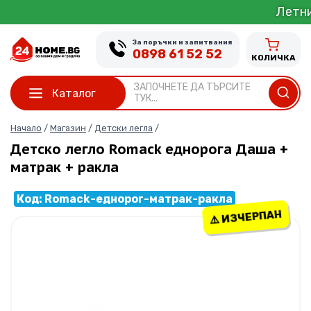
Skip
Летни оф
to
content
За поръчки и запитвания
0898 61 52 52
КОЛИЧКА
ЗАПОЧНЕТЕ ДА ТЪРСИТЕ
Каталог
ТУК...
Начало
/
Магазин
/
Детски легла
/
Детско легло Romack еднорога Даша +
матрак + ракла
Код: Romack-еднорог-матрак-ракла
⚠️ ИЗЧЕРПАН