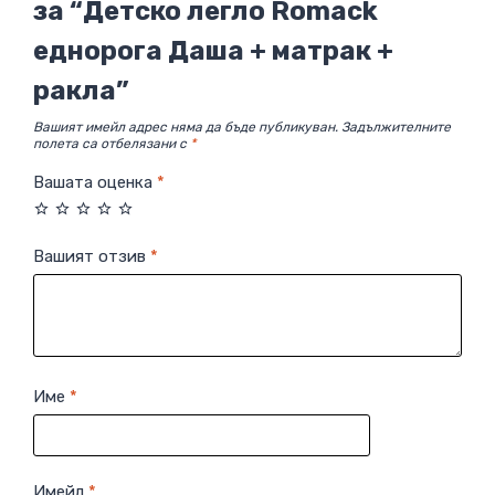
за “Детско легло Romack
еднорога Даша + матрак +
ракла”
Вашият имейл адрес няма да бъде публикуван.
Задължителните
полета са отбелязани с
*
Вашата оценка
*
Вашият отзив
*
Име
*
Имейл
*