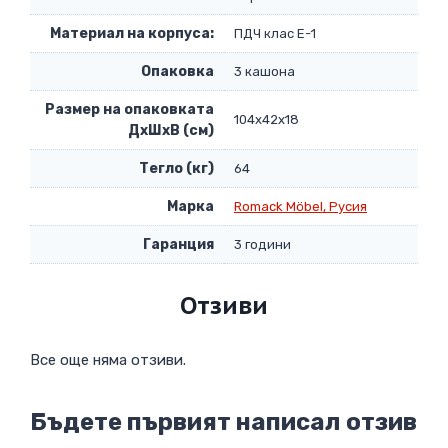
Материал на корпуса:
ПДЧ клас Е-1
Опаковка
3 кашона
Размер на опаковката
104x42x18
ДxШxВ (см)
Тегло (кг)
64
Марка
Romack Möbel, Русия
Гаранция
3 години
Отзиви
Все още няма отзиви.
Бъдете първият написал отзив