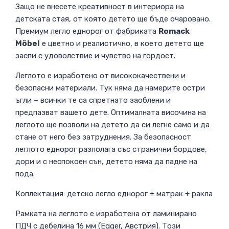
Защо не внесете креативност в интериора на
детската стая, от която детето ще бъде очаровано.
Премиум легло еднорог от фабриката
Romack
Möbel
е цветно и реалистично, в което детето ще
заспи с удоволствие и чувство на гордост.
Леглото е изработено от висококачествени и
безопасни материали. Тук няма да намерите остри
ъгли – всички те са спретнато заоблени и
предпазват вашето дете. Оптималната височина на
леглото ще позволи на детето да си легне само и да
стане от него без затруднения. За безопасност
леглото еднорог разполага със странични бордове,
дори и с неспокоен сън, детето няма да падне на
пода.
Коплектация: детско легло еднорог + матрак + ракла
Рамката на леглото е изработена от ламинирано
ПДЧ с дебелина 16 мм (Egger, Австрия). Този