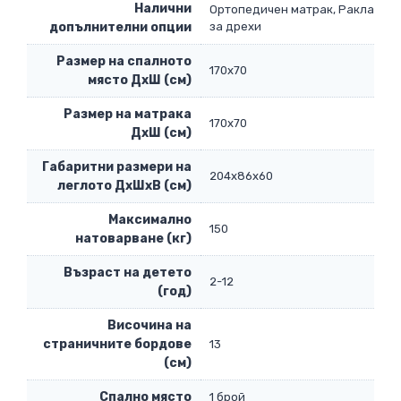
Налични
Ортопедичен матрак, Ракла
допълнителни опции
за дрехи
Размер на спалното
170х70
място ДхШ (см)
Размер на матрака
170х70
ДхШ (см)
Габаритни размери на
204х86х60
леглото ДхШхВ (см)
Максимално
150
натоварване (кг)
Възраст на детето
2-12
(год)
Височина на
страничните бордове
13
(см)
Спално място
1 брой