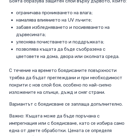
Боята образува защитен слой върху дървото, който:
ограничава проникването на влага;
намалява влиянието на UV лъчите;
забавя избледняването и посивяването на
дървесината;
улеснява почистването и поддръжката;
позволява къщата да бъде съобразена с
цветовете на дома, двора или околната среда.
С течение на времето боядисаните повърхности
трябва да бъдат преглеждани и при необходимост
покрити с нов слой боя, особено по най-силно
изложените на слънце, дъжд и сняг страни.
Вариантът с боядисване се заплаща допълнително.
Важно: Къщата може да бъде поръчана с
импрегнация или с боядисване, като се избира само
една от двете обработки. Цената се определя