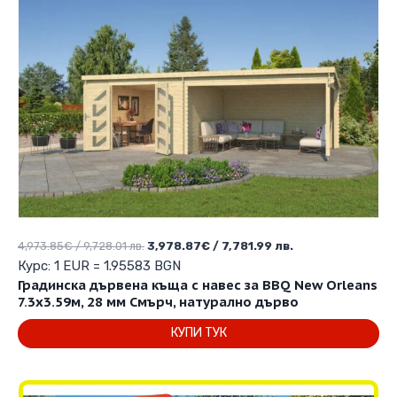
Original
Текущата
4,973.85
€
/ 9,728.01 лв.
3,978.87
€
/ 7,781.99 лв.
price
цена
Курс: 1 EUR = 1.95583 BGN
was:
е:
Градинска дървена къща с навес за BBQ New Orleans
4,973.85€
3,978.87€
7.3х3.59м, 28 мм Смърч, натурално дърво
/
/
КУПИ ТУК
9,728.01 лв..
7,781.99 лв..