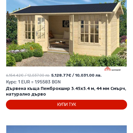
Original
Текущата
6,154.42
€
/ 12,037.00 лв.
5,128.77
€
/ 10,031.00 лв.
price
цена
Курс: 1 EUR = 1.95583 BGN
was:
е:
Дървена къща Пемброкшир 3.45х5.4 м, 44 мм Смърч,
6,154.42€
5,128.77€
натурално дърво
/
/
КУПИ ТУК
12,037.00 лв..
10,031.00 лв..