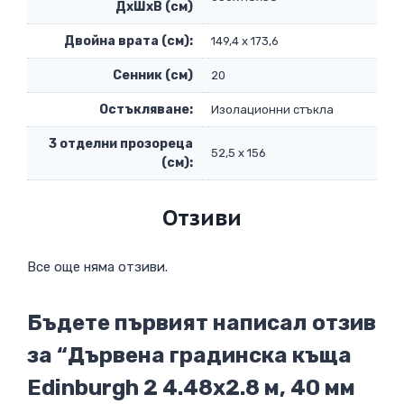
ДxШxВ (см)
Двойна врата (см):
149,4 х 173,6
Сенник (см)
20
Остъкляване:
Изолационни стъкла
3 отделни прозореца
52,5 х 156
(см):
Отзиви
Все още няма отзиви.
Бъдете първият написал отзив
за “Дървена градинска къща
Edinburgh 2 4.48х2.8 м, 40 мм