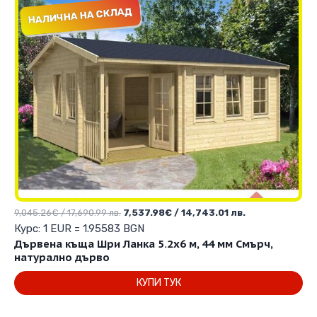
НАЛИЧНА НА СКЛАД
Original
Текущата
9,045.26
€
/ 17,690.99 лв.
7,537.98
€
/ 14,743.01 лв.
price
цена
Курс: 1 EUR = 1.95583 BGN
was:
е:
Дървена къща Шри Ланка 5.2х6 м, 44 мм Смърч,
9,045.26€
7,537.98€
натурално дърво
/
/
КУПИ ТУК
17,690.99 лв..
14,743.01 лв..