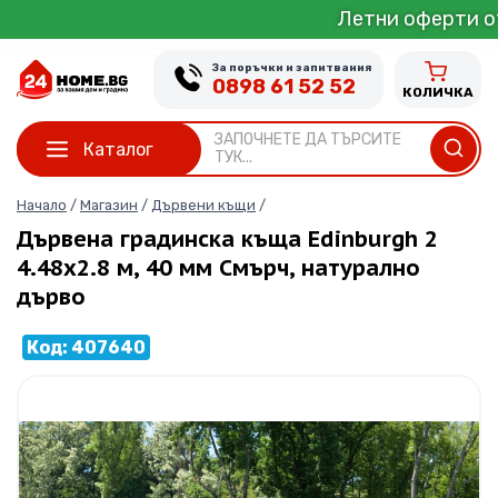
Skip
Летни оферти от 1 до 31 Юли
to
content
За поръчки и запитвания
0898 61 52 52
КОЛИЧКА
ЗАПОЧНЕТЕ ДА ТЪРСИТЕ
Каталог
ТУК...
Начало
/
Магазин
/
Дървени къщи
/
Дървена градинска къща Edinburgh 2
4.48х2.8 м, 40 мм Смърч, натурално
дърво
Код: 407640