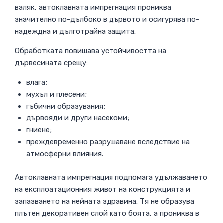
валяк, автоклавната импрегнация прониква
значително по-дълбоко в дървото и осигурява по-
надеждна и дълготрайна защита.
Обработката повишава устойчивостта на
дървесината срещу:
влага;
мухъл и плесени;
гъбични образувания;
дървояди и други насекоми;
гниене;
преждевременно разрушаване вследствие на
атмосферни влияния.
Автоклавната импрегнация подпомага удължаването
на експлоатационния живот на конструкцията и
запазването на нейната здравина. Тя не образува
плътен декоративен слой като боята, а прониква в