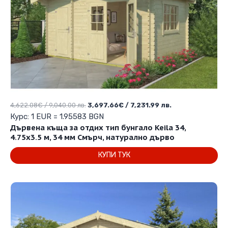
Original
Текущата
4,622.08
€
/ 9,040.00 лв.
3,697.66
€
/ 7,231.99 лв.
price
цена
Курс: 1 EUR = 1.95583 BGN
was:
е:
Дървена къща за отдих тип бунгало Keila 34,
4,622.08€
3,697.66€
4.75х3.5 м, 34 мм Смърч, натурално дърво
/
/
КУПИ ТУК
9,040.00 лв..
7,231.99 лв..