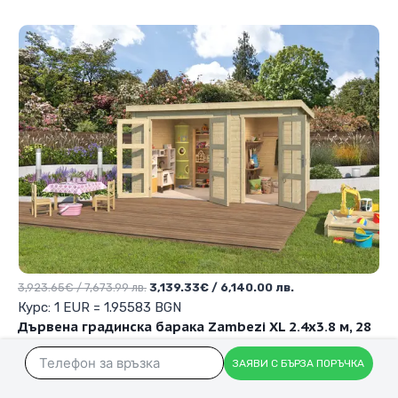
Original
Текущата
3,923.65
€
/ 7,673.99 лв.
3,139.33
€
/ 6,140.00 лв.
price
цена
Курс: 1 EUR = 1.95583 BGN
was:
е:
Дървена градинска барака Zambezi XL 2.4х3.8 м, 28
3,923.65€
3,139.33€
мм Смърч, натурално дърво
/
/
ЗАЯВИ С БЪРЗА ПОРЪЧКА
КУПИ ТУК
7,673.99 лв..
6,140.00 лв..