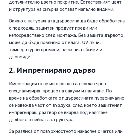
допълнително цветно покритие. Естественият цвят
и структура на смърча остават напълно видими.
Важно е натуралната дървесина да бъде обработена
с подходящ защитен продукт преди или
непосредствено след монтажа. Без защита дървото
може да бъде повлияно от влага, UV лъчи,
температурни промени, плесени, гъбички и
дървояди.
2. Импрегнирано дърво
Импрегнацията се извършва в автоклав чрез
специализиран процес на вакуум и налягане. По
време на обработката от дървесината първоначално
се извежда част от въздуха, след което защитният
импрегниращ разтвор се вкарва под налягане
дълбоко в нейната структура.
За разлика от повърхностното нанасяне с четка или