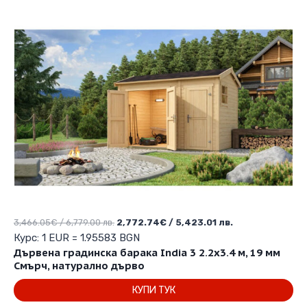
Original
Текущата
3,466.05
€
/ 6,779.00 лв.
2,772.74
€
/ 5,423.01 лв.
price
цена
Курс: 1 EUR = 1.95583 BGN
was:
е:
Дървена градинска барака India 3 2.2х3.4 м, 19 мм
3,466.05€
2,772.74€
Смърч, натурално дърво
/
/
КУПИ ТУК
6,779.00 лв..
5,423.01 лв..