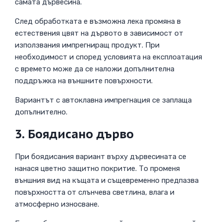
самата дървесина.
След обработката е възможна лека промяна в
естествения цвят на дървото в зависимост от
използвания импрегниращ продукт. При
необходимост и според условията на експлоатация
с времето може да се наложи допълнителна
поддръжка на външните повърхности.
Вариантът с автоклавна импрегнация се заплаща
допълнително.
3. Боядисано дърво
При боядисания вариант върху дървесината се
нанася цветно защитно покритие. То променя
външния вид на къщата и същевременно предпазва
повърхността от слънчева светлина, влага и
атмосферно износване.