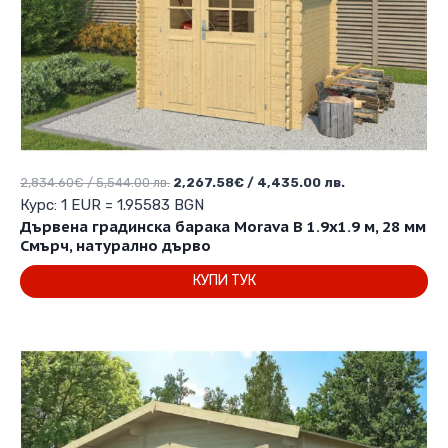
Original
Текущата
2,834.60
€
/ 5,544.00 лв.
2,267.58
€
/ 4,435.00 лв.
price
цена
Курс: 1 EUR = 1.95583 BGN
was:
е:
Дървена градинска барака Morava B 1.9х1.9 м, 28 мм
2,834.60€
2,267.58€
Смърч, натурално дърво
/
/
КУПИ ТУК
5,544.00 лв..
4,435.00 лв..