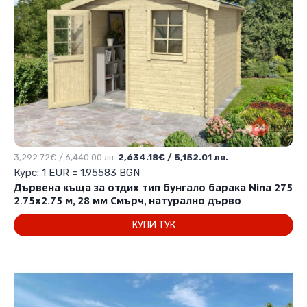
Original
Текущата
3,292.72
€
/ 6,440.00 лв.
2,634.18
€
/ 5,152.01 лв.
price
цена
Курс: 1 EUR = 1.95583 BGN
was:
е:
Дървена къща за отдих тип бунгало барака Nina 275
3,292.72€
2,634.18€
2.75х2.75 м, 28 мм Смърч, натурално дърво
/
/
КУПИ ТУК
6,440.00 лв..
5,152.01 лв..