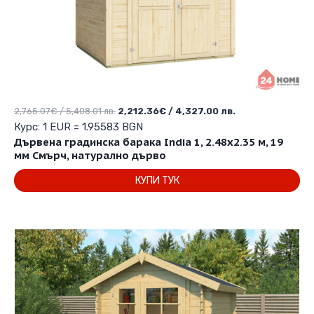
Original
Текущата
2,765.07
€
/ 5,408.01 лв.
2,212.36
€
/ 4,327.00 лв.
price
цена
Курс: 1 EUR = 1.95583 BGN
was:
е:
Дървена градинска барака India 1, 2.48х2.35 м, 19
2,765.07€
2,212.36€
мм Смърч, натурално дърво
/
/
КУПИ ТУК
5,408.01 лв..
4,327.00 лв..