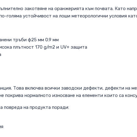
лнително закотвяне на оранжерията към почвата. Като напри
 по-голяма устойчивост на лоши метеорологични условия кат
нени тръби ф25 мм 0.9 мм
исока плътност 170 g/m2 и UV+ защита
а
анция. Това включва всички заводски дефекти, дефекти на м
не покрива нормалното износване на елементи които са конс
а повреда на продукта поради:
ия