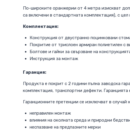
По-широките оранжерии от 4 метра изискват допъ
са включени в стандартната комплектация), с цел
Комплектация:
Конструкция от двустранно поцинковани стома
Покритие от трислоен армиран полиетилен с в
Болтове и гайки за свързване на конструкцият
Инструкция за монтаж
Гаранция:
Продукта е покрит с 2 години пълна заводска гар
комплектация, транспортни дефекти. Гаранцията 
Гаранционните претенции се изключват в случай н
неправилен монтаж
влияния на околната среда и природни бедств
неспазване на предпазните мерки