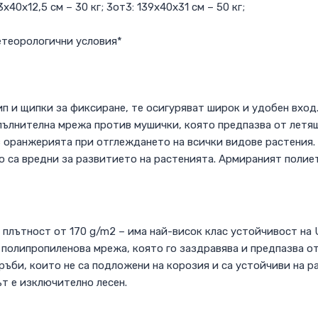
3х40х12,5 см – 30 кг; 3от3: 139х40х31 см – 50 кг;
етеорологични условия*
ип и щипки за фиксиране, те осигуряват широк и удобен вход
опълнителна мрежа против мушички, която предпазва от летя
оранжерията при отглеждането на всички видове растения. 
о са вредни за развитието на растенията. Армираният полие
 плътност от 170 g/m2 – има най-висок клас устойчивост на
с полипропиленова мрежа, която го заздравява и предпазва о
ъби, които не са подложени на корозия и са устойчиви на р
т е изключително лесен.