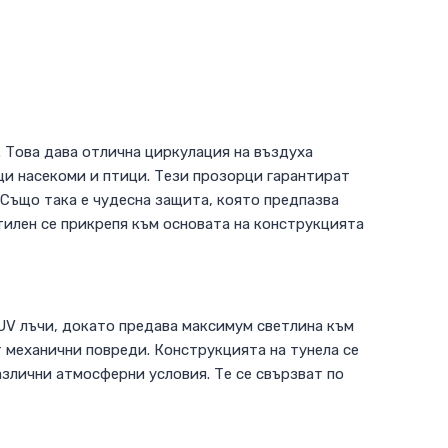
. Това дава отлична циркулация на въздуха
щи насекоми и птици. Тези прозорци гарантират
Също така е чудесна защита, която предпазва
тилен се прикрепя към основата на конструкцията
 UV лъчи, докато предава максимум светлина към
т механични повреди. Конструкцията на тунела се
азлични атмосферни условия. Те се свързват по