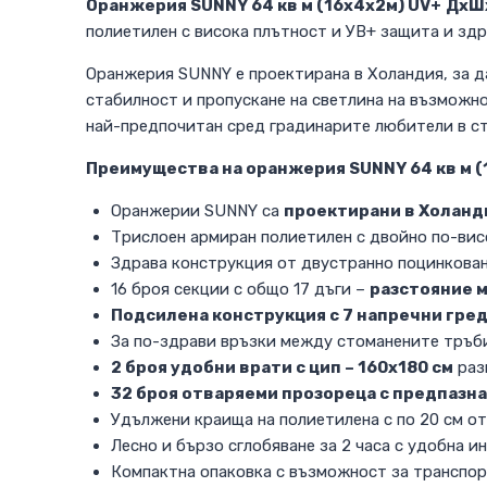
Оранжерия SUNNY 64 кв м (16х4х2м) UV+
ДхШх
полиетилен с висока плътност и УВ+ защита и зд
Оранжерия SUNNY е проектирана в Холандия, за да
стабилност и пропускане на светлина на възможно
най-предпочитан сред градинарите любители в ст
Преимущества на оранжерия SUNNY 64 кв м (16
Оранжерии SUNNY са
проектирани в Холанд
Трислоен армиран полиетилен с двойно по-вис
Здрава конструкция от двустранно поцинкова
16 броя секции с общо 17 дъги –
разстояние 
Подсилена конструкция с 7 напречни гре
За по-здрави връзки между стоманените тръби
2 броя удобни врати с цип – 160х180 см
раз
32 броя отваряеми прозореца с предпазн
Удължени краища на полиетилена с по 20 см от
Лесно и бързо сглобяване за 2 часа с удобна 
Компактна опаковка с възможност за транспор