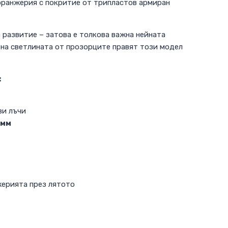
оранжерия с покритие от трипластов армиран
 развитие – затова е толкова важна нейната
 на светлината от прозорците правят този модел
:
ви лъчи
 мм
жерията през лятото