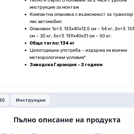
Лесно и бързо сглобяване за 2 часа с удобна
инструкция за монтаж
Компактна опаковка с възможност за транспор
лек автомобил
Опаковки: 1от3: 133х40х12,5 см – 54 кг; 2от3: 13
см – 30 кг; 3от3: 139х40х31 см – 50 кг;
Общо тегло: 134 кг
Целогодишна употреба – издържа на всички
метеорологични условия*
Заводска Гаранция – 2 години
0)
Инструкции
Пълно описание на продукта