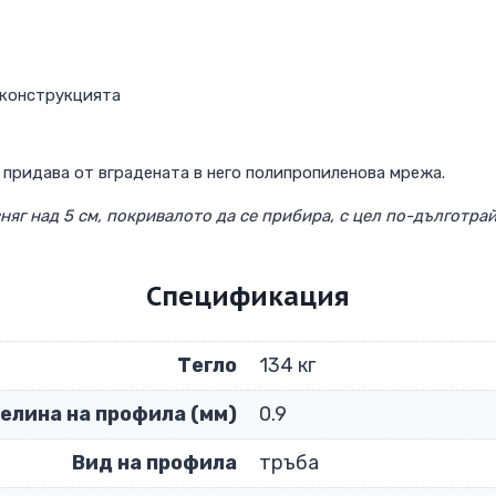
 конструкцията
 придава от вградената в него полипропиленова мрежа.
сняг над 5 см, покривалото да се прибира, с цел по-дълготра
Спецификация
Тегло
134 кг
елина на профила (мм)
0.9
Вид на профила
тръба