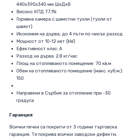
440x390x340 мм ШхДхВ
Високо КПД 77,1%
Горивна камера с шамотни тухли (тухли от
шамот)
Икономия на дърва, до 4 пъти по-нисък разход
Мощност от 10-12 квт (kW)
Ефективност клас: А
Разход на дърва: 2.8 кг/час
Площ на отопляваното помещение: 70 кв.м
Обем на отопляваното помещение (макс. куб.м.):
150
Направени в Сърбия за отопление при -30
градуса
Гаранция
Всички печки са покрити от 3 години търговска
гаранция. Тя покрива всички заводски дефекти,