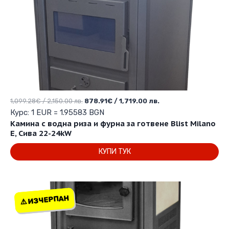
Original
Текущата
1,099.28
€
/ 2,150.00 лв.
878.91
€
/ 1,719.00 лв.
price
цена
Курс: 1 EUR = 1.95583 BGN
was:
е:
Камина с водна риза и фурна за готвене Blist Milano
1,099.28€
878.91€
E, Сива 22-24kW
/
/
КУПИ ТУК
2,150.00 лв..
1,719.00 лв..
⚠️ ИЗЧЕРПАН
⚠️ ИЗЧЕРПАН