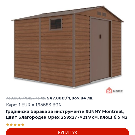
Original
Текущата
730.00
€
/ 1,427.76 лв.
547.00
€
/ 1,069.84 лв.
price
цена
Курс: 1 EUR = 1.95583 BGN
was:
е:
Градинска барака за инструменти SUNNY Montreal,
730.00€
547.00€
цвят Благороден Орех 259х277×219 см, площ 6.5 м2
/
/
1,427.76 лв..
1,069.84 лв..
Оценено с
КУПИ ТУК
5.00