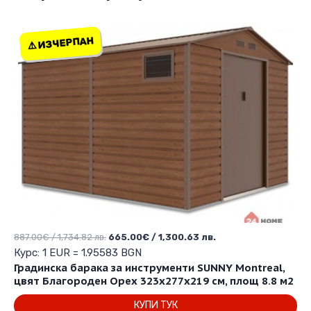
⚠️ ИЗЧЕРПАН
⚠️ ИЗЧЕРПАН
Original
Текущата
887.00
€
/ 1,734.82 лв.
665.00
€
/ 1,300.63 лв.
price
цена
Курс: 1 EUR = 1.95583 BGN
was:
е:
Градинска барака за инструменти SUNNY Montreal,
887.00€
665.00€
цвят Благороден Орех 323х277х219 см, площ 8.8 м2
/
/
КУПИ ТУК
1,734.82 лв..
1,300.63 лв..