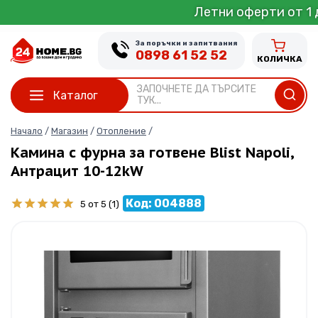
Skip
Летни оферти от 1 до 31 Юли
to
content
За поръчки и запитвания
0898 61 52 52
КОЛИЧКА
ЗАПОЧНЕТЕ ДА ТЪРСИТЕ
Каталог
ТУК...
Начало
/
Магазин
/
Отопление
/
Камина с фурна за готвене Blist Napoli,
Антрацит 10-12kW
Код: 004888
5 от 5
(1)