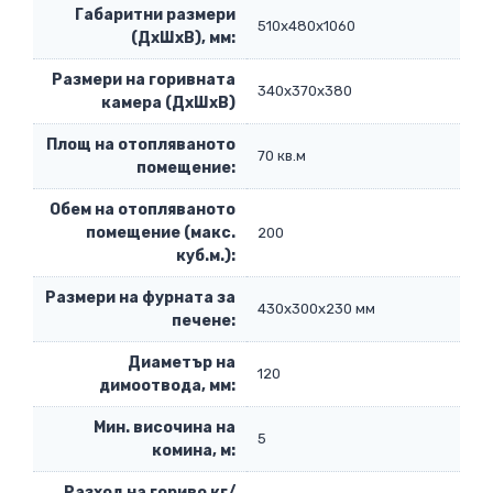
Габаритни размери
510х480х1060
(ДхШхВ), мм:
Размери на горивната
340х370х380
камера (ДхШхВ)
Площ на отопляваното
70 кв.м
помещение:
Обем на отопляваното
помещение (макс.
200
куб.м.):
Размери на фурната за
430х300х230 мм
печене:
Диаметър на
120
димоотвода, мм:
Мин. височина на
5
комина, м:
Разход на гориво кг/