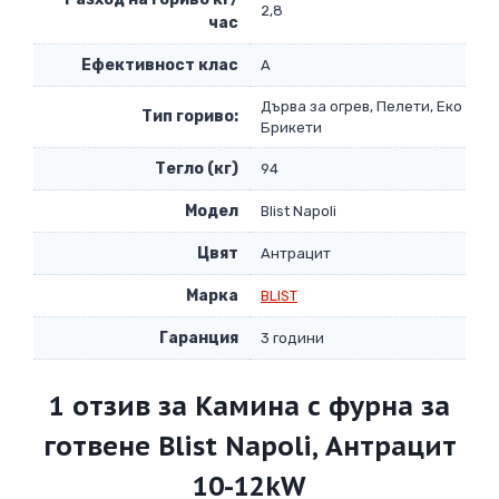
2,8
час
Eфективност клас
А
Дърва за огрев, Пелети, Еко
Тип гориво:
Брикети
Тегло (кг)
94
Модел
Blist Napoli
Цвят
Антрацит
Марка
BLIST
Гаранция
3 години
1 отзив за
Камина с фурна за
готвене Blist Napoli, Антрацит
10-12kW