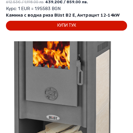
Original
Текущата
612.53
€
/ 1,198.00 лв.
439.20
€
/ 859.00 лв.
price
цена
Курс: 1 EUR = 1.95583 BGN
was:
е:
Камина с водна риза Blist B2 E, Антрацит 12-14kW
612.53€
439.20€
КУПИ ТУК
/
/
1,198.00 лв..
859.00 лв..