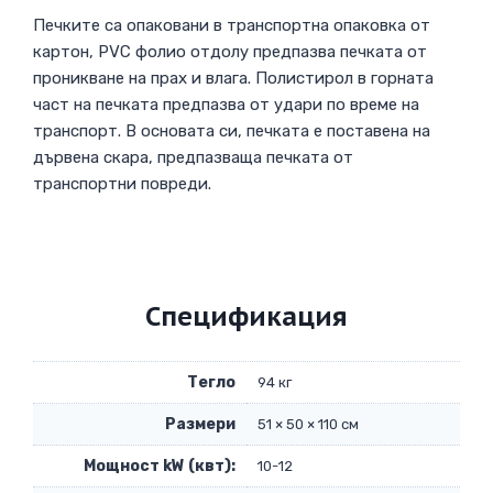
Печките са опаковани в транспортна опаковка от
картон, PVC фолио отдолу предпазва печката от
проникване на прах и влага. Полистирол в горната
част на печката предпазва от удари по време на
транспорт. В основата си, печката е поставена на
дървена скара, предпазваща печката от
транспортни повреди.
Спецификация
Тегло
94 кг
Размери
51 × 50 × 110 см
Мощност kW (квт):
10-12