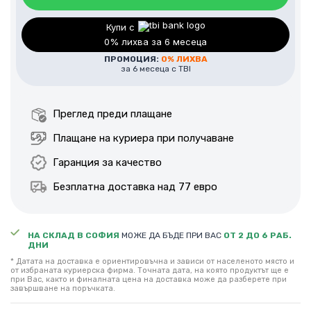
Купи с
0% лихва за 6 месеца
ПРОМОЦИЯ:
0% ЛИХВА
за 6 месеца с TBI
Преглед преди плащане
Плащане на куриера при получаване
Гаранция за качество
Безплатна доставка над 77 евро
НА СКЛАД В СОФИЯ
МОЖЕ ДА БЪДЕ ПРИ ВАС
ОТ 2 ДО 6 РАБ.
ДНИ
* Датата на доставка е ориентировъчна и зависи от населеното място и
от избраната куриерска фирма. Точната дата, на която продуктът ще е
при Вас, както и финалната цена на доставка може да разберете при
завършване на поръчката.