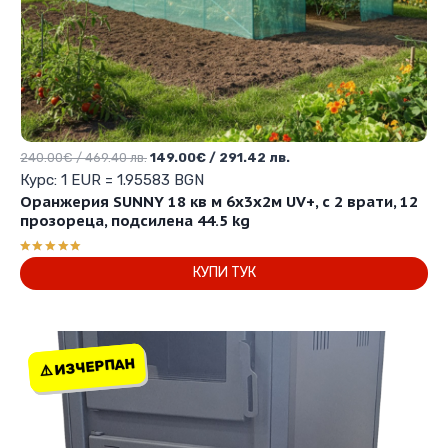
Original
Текущата
240.00
€
/ 469.40 лв.
149.00
€
/ 291.42 лв.
price
цена
Курс: 1 EUR = 1.95583 BGN
was:
е:
Оранжерия SUNNY 18 кв м 6х3х2м UV+, с 2 врати, 12
240.00€
149.00€
прозореца, подсилена 44.5 kg
/
/
469.40 лв..
291.42 лв..
Оценено с
КУПИ ТУК
5.00
от 5
⚠️ ИЗЧЕРПАН
⚠️ ИЗЧЕРПАН