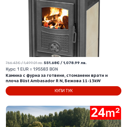
Original
Текущата
766.43
€
/ 1,499.01 лв.
551.68
€
/ 1,078.99 лв.
price
цена
Курс: 1 EUR = 1.95583 BGN
was:
е:
Камина с фурна за готвене, стоманени врати и
766.43€
551.68€
плоча Blist Ambasador R N, Бежова 11-13kW
/
/
КУПИ ТУК
1,499.01 лв..
1,078.99 лв..