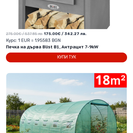
Original
Текущата
275.00
€
/ 537.85 лв.
175.00
€
/ 342.27 лв.
price
цена
Курс: 1 EUR = 1.95583 BGN
was:
е:
Печка на дърва Blist B1, Антрацит 7-9kW
275.00€
175.00€
КУПИ ТУК
/
/
537.85 лв..
342.27 лв..