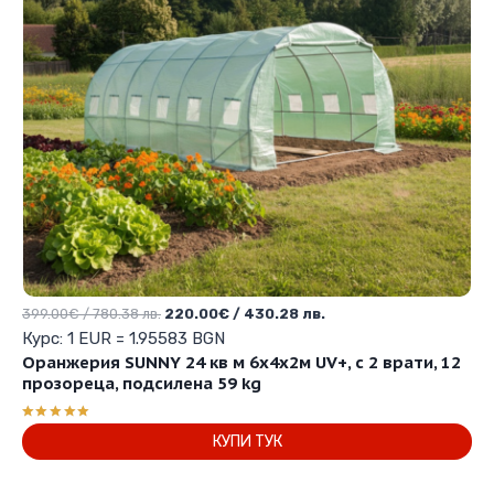
Original
Текущата
399.00
€
/ 780.38 лв.
220.00
€
/ 430.28 лв.
price
цена
Курс: 1 EUR = 1.95583 BGN
was:
е:
Оранжерия SUNNY 24 кв м 6х4х2м UV+, с 2 врати, 12
399.00€
220.00€
прозореца, подсилена 59 kg
/
/
780.38 лв..
430.28 лв..
Оценено с
КУПИ ТУК
5.00
от 5