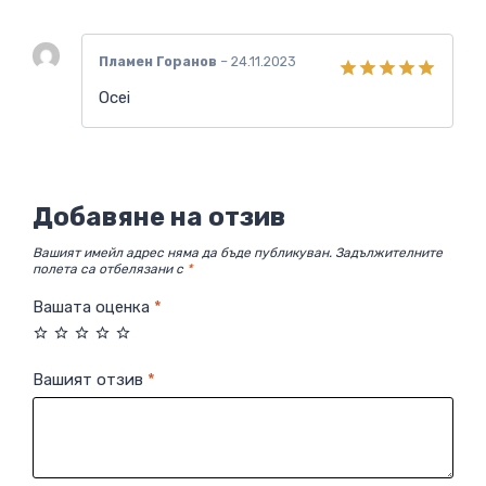
Пламен Горанов
–
24.11.2023
Оценено с
Ocei
5
от 5
Добавяне на отзив
Вашият имейл адрес няма да бъде публикуван.
Задължителните
полета са отбелязани с
*
Вашата оценка
*
Вашият отзив
*