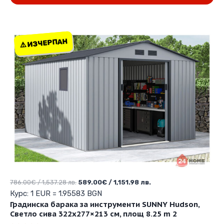
⚠️ ИЗЧЕРПАН
⚠️ ИЗЧЕРПАН
Original
Текущата
786.00
€
/ 1,537.28 лв.
589.00
€
/ 1,151.98 лв.
price
цена
Курс: 1 EUR = 1.95583 BGN
was:
е:
Градинска барака за инструменти SUNNY Hudson,
786.00€
589.00€
Светло сива 322х277×213 см, площ 8.25 m 2
/
/