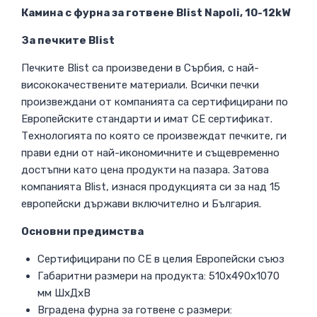
Камина с фурна за готвене Blist Napoli, 10-12kW
За печките Blist
Печките Blist са произведени в Сърбия, с най-
висококачествените материали. Всички печки
произвеждани от компанията са сертифицирани по
Европейските стандарти и имат CE сертификат.
Технологията по която се произвеждат печките, ги
прави едни от най-икономичните и същевременно
достъпни като цена продукти на пазара. Затова
компанията Blist, изнася продукцията си за над 15
европейски държави включително и България.
Основни предимства
Сертифицирани по СЕ в целия Европейски съюз
Габаритни размери на продукта: 510х490х1070
мм ШхДхВ
Вградена фурна за готвене с размери: