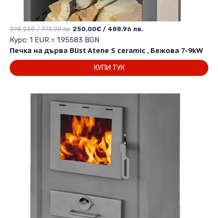
Original
Текущата
395.23
€
/ 773.00 лв.
250.00
€
/ 488.96 лв.
price
цена
Курс: 1 EUR = 1.95583 BGN
was:
е:
Печка на дърва Blist Atene S ceramic , Бежова 7-9kW
395.23€
250.00€
КУПИ ТУК
/
/
773.00 лв..
488.96 лв..