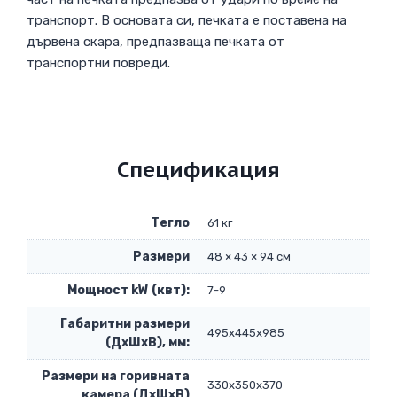
транспорт. В основата си, печката е поставена на
дървена скара, предпазваща печката от
транспортни повреди.
Спецификация
Тегло
61 кг
Размери
48 × 43 × 94 см
Мощност kW (квт):
7-9
Габаритни размери
495х445х985
(ДхШхВ), мм:
Размери на горивната
330х350х370
камера (ДхШхВ)