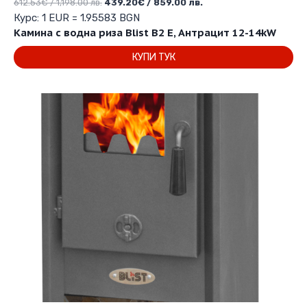
Original
Текущата
612.53
€
/ 1,198.00 лв.
439.20
€
/ 859.00 лв.
price
цена
Курс: 1 EUR = 1.95583 BGN
was:
е:
Камина с водна риза Blist B2 E, Антрацит 12-14kW
612.53€
439.20€
КУПИ ТУК
/
/
1,198.00 лв..
859.00 лв..