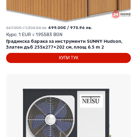
Original
Текущата
667.00
€
/ 1,304.54 лв.
499.00
€
/ 975.96 лв.
price
цена
Курс: 1 EUR = 1.95583 BGN
was:
е:
Градинска барака за инструменти SUNNY Hudson,
667.00€
499.00€
Златен дъб 255х277×202 см, площ 6.5 m 2
/
/
КУПИ ТУК
1,304.54 лв..
975.96 лв..