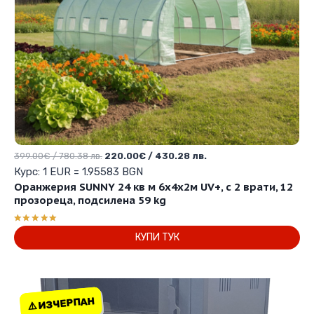
Original
Текущата
399.00
€
/ 780.38 лв.
220.00
€
/ 430.28 лв.
price
цена
Курс: 1 EUR = 1.95583 BGN
was:
е:
Оранжерия SUNNY 24 кв м 6х4х2м UV+, с 2 врати, 12
399.00€
220.00€
прозореца, подсилена 59 kg
/
/
780.38 лв..
430.28 лв..
Оценено с
КУПИ ТУК
5.00
от 5
⚠️ ИЗЧЕРПАН
⚠️ ИЗЧЕРПАН