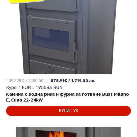
Original
Текущата
1,099.28
€
/ 2,150.00 лв.
878.91
€
/ 1,719.00 лв.
price
цена
Курс: 1 EUR = 1.95583 BGN
was:
е:
Камина с водна риза и фурна за готвене Blist Milano
1,099.28€
878.91€
E, Сива 22-24kW
/
/
КУПИ ТУК
2,150.00 лв..
1,719.00 лв..