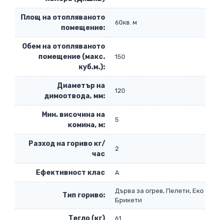
Площ на отопляваното
60кв. м
помещение:
Обем на отопляваното
помещение (макс.
150
куб.м.):
Диаметър на
120
димоотвода, мм:
Мин. височина на
5
комина, м:
Разход на гориво кг/
2
час
Eфективност клас
А
Дърва за огрев, Пелети, Еко
Тип гориво:
Брикети
Тегло (кг)
61