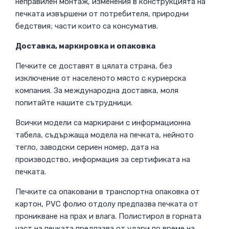
неправилен монтаж, изменения в конструкцията на
печката извършени от потребителя, природни
бедствия; части които са консуматив.
Доставка, маркировка и опаковка
Печките се доставят в цялата страна, без
изключение от населеното място с куриерска
компания. За международна доставка, моля
попитайте нашите сътрудници.
Всички модели са маркирани с информационна
табела, съдържаща модела на печката, нейното
тегло, заводски сериен номер, дата на
производство, информация за сертификата на
печката.
Печките са опаковани в транспортна опаковка от
картон, PVC фолио отдолу предпазва печката от
проникване на прах и влага. Полистирол в горната
част на печката предпазва от удари по време на