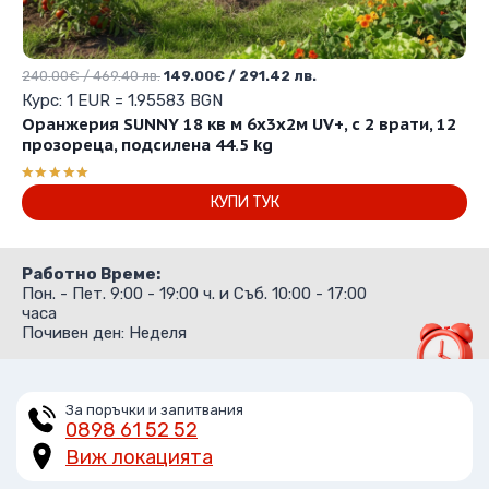
Original
Текущата
240.00
€
/ 469.40 лв.
149.00
€
/ 291.42 лв.
price
цена
Курс: 1 EUR = 1.95583 BGN
was:
е:
Оранжерия SUNNY 18 кв м 6х3х2м UV+, с 2 врати, 12
240.00€
149.00€
прозореца, подсилена 44.5 kg
/
/
469.40 лв..
291.42 лв..
Оценено с
КУПИ ТУК
5.00
от 5
Работно Време:
Пон. - Пет. 9:00 - 19:00 ч. и Съб. 10:00 - 17:00
часа
Почивен ден: Неделя
За поръчки и запитвания
0898 61 52 52
Виж локацията