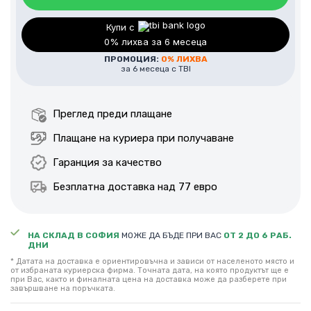
Купи с
0% лихва за 6 месеца
ПРОМОЦИЯ:
0% ЛИХВА
за 6 месеца с TBI
Преглед преди плащане
Плащане на куриера при получаване
Гаранция за качество
Безплатна доставка над 77 евро
НА СКЛАД В СОФИЯ
МОЖЕ ДА БЪДЕ ПРИ ВАС
ОТ 2 ДО 6 РАБ.
ДНИ
* Датата на доставка е ориентировъчна и зависи от населеното място и
от избраната куриерска фирма. Точната дата, на която продуктът ще е
при Вас, както и финалната цена на доставка може да разберете при
завършване на поръчката.