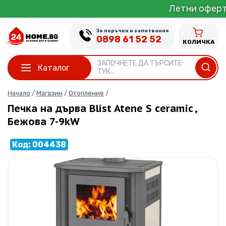
Skip
Летни оферти от 1 до 31 
to
content
За поръчки и запитвания
0898 61 52 52
КОЛИЧКА
ЗАПОЧНЕТЕ ДА ТЪРСИТЕ
Каталог
ТУК...
Начало
/
Магазин
/
Отопление
/
Печка на дърва Blist Atene S ceramic ,
Бежова 7-9kW
Код: 004438