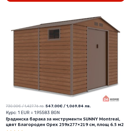
2,345.04 лв..
1,406.24 лв..
Original
Текущата
730.00
€
/ 1,427.76 лв.
547.00
€
/ 1,069.84 лв.
price
цена
Курс: 1 EUR = 1.95583 BGN
was:
е:
Градинска барака за инструменти SUNNY Montreal,
730.00€
547.00€
цвят Благороден Орех 259х277×219 см, площ 6.5 м2
/
/