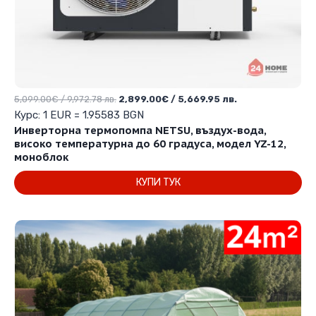
Original
Текущата
5,099.00
€
/ 9,972.78 лв.
2,899.00
€
/ 5,669.95 лв.
price
цена
Курс: 1 EUR = 1.95583 BGN
was:
е:
Инверторна термопомпа NETSU, въздух-вода,
5,099.00€
2,899.00€
високо температурна до 60 градуса, модел YZ-12,
/
/
моноблок
9,972.78 лв..
5,669.95 лв..
КУПИ ТУК