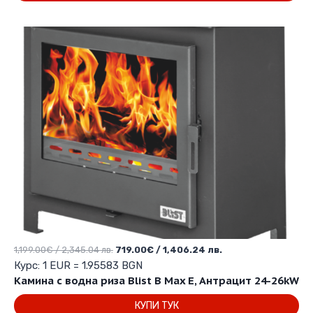
от 5
Original
Текущата
1,199.00
€
/ 2,345.04 лв.
719.00
€
/ 1,406.24 лв.
price
цена
Курс: 1 EUR = 1.95583 BGN
was:
е:
Камина с водна риза Blist B Max E, Антрацит 24-26kW
1,199.00€
719.00€
КУПИ ТУК
/
/