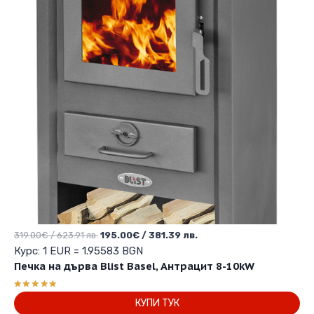
Original
Текущата
319.00
€
/ 623.91 лв.
195.00
€
/ 381.39 лв.
price
цена
Курс: 1 EUR = 1.95583 BGN
was:
е:
Печка на дърва Blist Basel, Антрацит 8-10kW
319.00€
195.00€
/
/
Оценено с
КУПИ ТУК
623.91 лв..
381.39 лв..
5.00