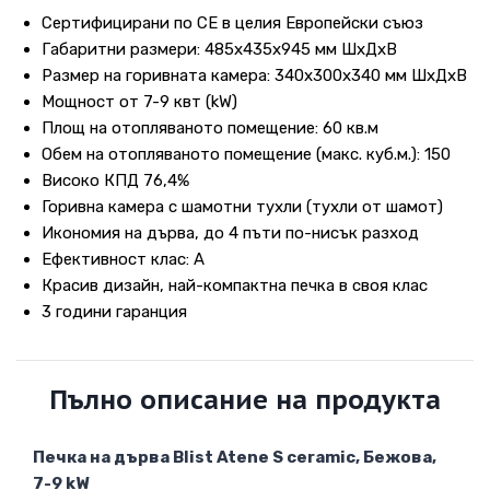
Сертифицирани по СЕ в целия Европейски съюз
Габаритни размери: 485х435х945 мм ШхДхВ
Размер на горивната камера: 340х300х340 мм ШхДхВ
Мощност от 7-9 квт (kW)
Площ на отопляваното помещение: 60 кв.м
Обем на отопляваното помещение (макс. куб.м.): 150
Високо КПД 76,4%
Горивна камера с шамотни тухли (тухли от шамот)
Икономия на дърва, до 4 пъти по-нисък разход
Ефективност клас: А
Красив дизайн, най-компактна печка в своя клас
3 години гаранция
Пълно описание на продукта
Печка на дърва Blist Atene S ceramic, Бежова,
7-9 kW