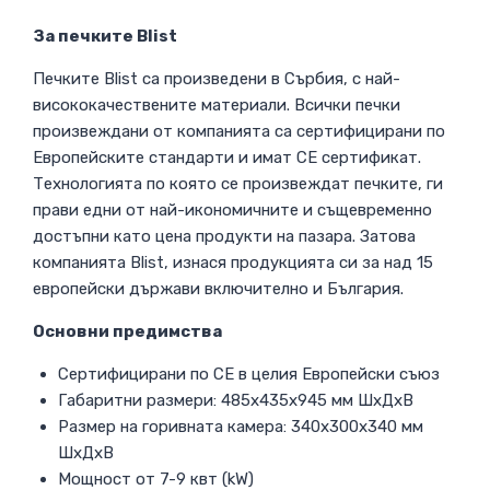
За печките Blist
Печките Blist са произведени в Сърбия, с най-
висококачествените материали. Всички печки
произвеждани от компанията са сертифицирани по
Европейските стандарти и имат CE сертификат.
Технологията по която се произвеждат печките, ги
прави едни от най-икономичните и същевременно
достъпни като цена продукти на пазара. Затова
компанията Blist, изнася продукцията си за над 15
европейски държави включително и България.
Основни предимства
Сертифицирани по СЕ в целия Европейски съюз
Габаритни размери: 485х435х945 мм ШхДхВ
Размер на горивната камера: 340х300х340 мм
ШхДхВ
Мощност от 7-9 квт (kW)