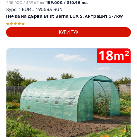
Original
Текущата
235.00
€
/ 459.62 лв.
159.00
€
/ 310.98 лв.
price
цена
Курс: 1 EUR = 1.95583 BGN
was:
е:
Печка на дърва Blist Berna LUX S, Антрацит 5-7kW
235.00€
159.00€
/
/
Оценено с
КУПИ ТУК
459.62 лв..
310.98 лв..
5.00
от 5