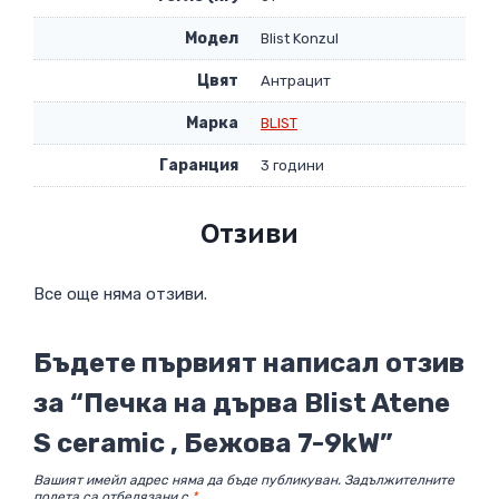
Модел
Blist Konzul
Цвят
Антрацит
Марка
BLIST
Гаранция
3 години
Отзиви
Все още няма отзиви.
Бъдете първият написал отзив
за “Печка на дърва Blist Atene
S ceramic , Бежова 7-9kW”
Вашият имейл адрес няма да бъде публикуван.
Задължителните
полета са отбелязани с
*