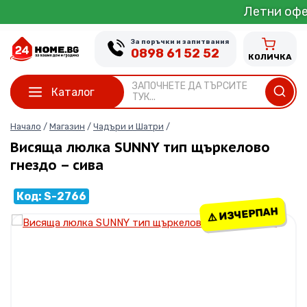
Skip
Летни оферти от 1 до
to
content
За поръчки и запитвания
0898 61 52 52
КОЛИЧКА
ЗАПОЧНЕТЕ ДА ТЪРСИТЕ
Каталог
ТУК...
Начало
/
Магазин
/
Чадъри и Шатри
/
Висяща люлка SUNNY тип щъркелово
гнездо – сива
Код: S-2766
⚠️ ИЗЧЕРПАН