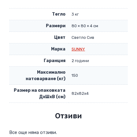
Тегло
3 кг
Размери
80 × 80 × 4 см
Цвят
Светло Сив
Марка
SUNNY
Гаранция
2 години
Максимално
150
натоварване (кг)
Размер на опаковката
82х82х4
ДxШxВ (см)
Отзиви
Все още няма отзиви.