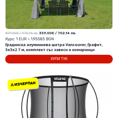
Original
Текущата
499.00
€
/ 975.96 лв.
359.00
€
/ 702.14 лв.
price
цена
Курс: 1 EUR = 1.95583 BGN
was:
е:
Градинска алуминиева шатра Vancouver, Графит,
499.00€
359.00€
3х3х2.7 м, комплект със завеси и комарници
/
/
КУПИ ТУК
975.96 лв..
702.14 лв..
⚠️ ИЗЧЕРПАН
⚠️ ИЗЧЕРПАН