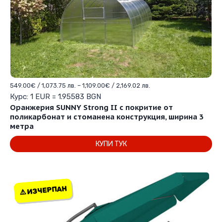
Price
549.00
€
/ 1,073.75 лв.
–
1,109.00
€
/ 2,169.02 лв.
range:
Курс: 1 EUR = 1.95583 BGN
549.00€
Оранжерия SUNNY Strong II с покритие от
/
поликарбонат и стоманена конструкция, ширина 3
1,073.75 лв.
метра
through
КУПИ ТУК
1,109.00€
/
This
2,169.02 лв.
product
has
⚠️ ИЗЧЕРПАН
⚠️ ИЗЧЕРПАН
multiple
variants.
The