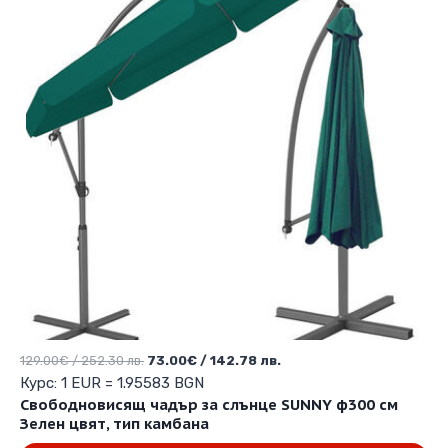
options
may
be
chosen
on
the
product
page
Original
Текущата
129.00
€
/ 252.30 лв.
73.00
€
/ 142.78 лв.
price
цена
Курс: 1 EUR = 1.95583 BGN
was:
е:
Свободновисящ чадър за слънце SUNNY ф300 см
129.00€
73.00€
Зелен цвят, тип камбана
/
/