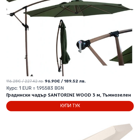
Original
Текущата
116.28
€
/ 227.42 лв.
96.90
€
/ 189.52 лв.
price
цена
Курс: 1 EUR = 1.95583 BGN
was:
е:
Градински чадър SANTORINI WOOD 3 м, Тъмнозелен
116.28€
96.90€
КУПИ ТУК
/
/
227.42 лв..
189.52 лв..