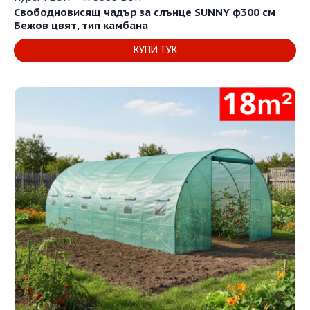
was:
е:
Свободновисящ чадър за слънце SUNNY ф300 см
129.00€
73.00€
Бежов цвят, тип камбана
/
/
КУПИ ТУК
252.30 лв..
142.78 лв..