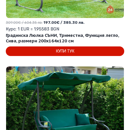
Original
Текущата
309.00
€
/ 604.35 лв.
197.00
€
/ 385.30 лв.
price
цена
Курс: 1 EUR = 1.95583 BGN
was:
е:
Градинска Люлка СЪНИ, Триместна, Функция легло,
309.00€
197.00€
Сива, размери 200х164х120 см
/
/
КУПИ ТУК
604.35 лв..
385.30 лв..