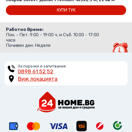
/
/
КУПИ ТУК
5,175.01 лв..
3,516.58 лв..
This
product
Работно Време:
has
Пон. - Пет. 9:00 - 19:00 ч. и Съб. 10:00 - 17:00
multiple
часа
Почивен ден: Неделя
variants.
The
options
За поръчки и запитвания
may
0898 61 52 52
be
Виж локацията
chosen
on
the
product
page