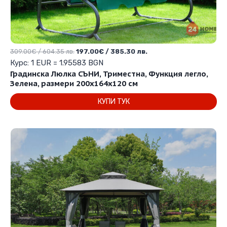
Original
Текущата
309.00
€
/ 604.35 лв.
197.00
€
/ 385.30 лв.
price
цена
Курс: 1 EUR = 1.95583 BGN
was:
е:
Градинска Люлка СЪНИ, Триместна, Функция легло,
309.00€
197.00€
Зелена, размери 200х164х120 см
/
/
КУПИ ТУК
604.35 лв..
385.30 лв..