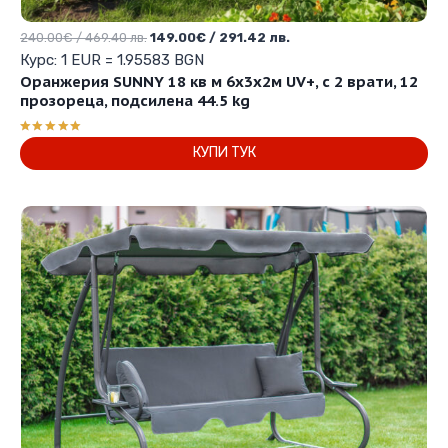
Original
Текущата
240.00
€
/ 469.40 лв.
149.00
€
/ 291.42 лв.
price
цена
Курс: 1 EUR = 1.95583 BGN
was:
е:
Оранжерия SUNNY 18 кв м 6х3х2м UV+, с 2 врати, 12
240.00€
149.00€
прозореца, подсилена 44.5 kg
/
/
469.40 лв..
291.42 лв..
Оценено с
КУПИ ТУК
5.00
от 5