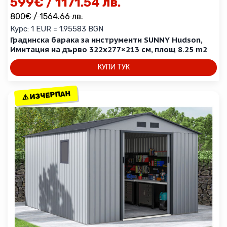
599
€
/ 1171.54 лв.
800
€
/ 1564.66 лв.
Курс: 1 EUR = 1.95583 BGN
Градинска барака за инструменти SUNNY Hudson,
Имитация на дърво 322х277×213 см, площ 8.25 m2
КУПИ ТУК
⚠️ ИЗЧЕРПАН
⚠️ ИЗЧЕРПАН