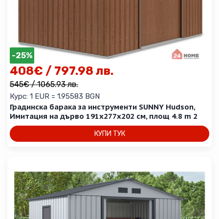
-25%
408
€
/ 797.98 лв.
545
€
/ 1065.93 лв.
Курс: 1 EUR = 1.95583 BGN
Градинска барака за инструменти SUNNY Hudson,
Имитация на дърво 191x277x202 см, площ 4.8 m 2
КУПИ ТУК