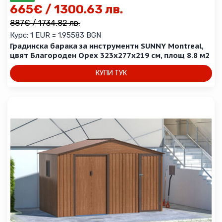
665
€
/ 1300.63 лв.
887
€
/ 1734.82 лв.
Курс: 1 EUR = 1.95583 BGN
Градинска барака за инструменти SUNNY Montreal,
цвят Благороден Орех 323х277х219 см, площ 8.8 м2
КУПИ ТУК