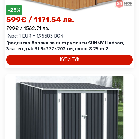
-25%
599
€
/ 1171.54 лв.
799
€
/ 1562.71 лв.
Курс: 1 EUR = 1.95583 BGN
Градинска барака за инструменти SUNNY Hudson,
Златен дъб 319х277×202 см, площ 8.25 m 2
КУПИ ТУК