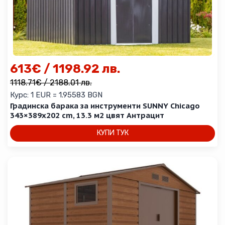
613
€
/ 1198.92 лв.
1118.71
€
/ 2188.01 лв.
Курс: 1 EUR = 1.95583 BGN
Градинска барака за инструменти SUNNY Chicago
343×389х202 cm, 13.3 м2 цвят Антрацит
КУПИ ТУК