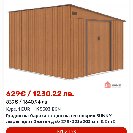
629
€
/ 1230.22 лв.
839
€
/ 1640.94 лв.
Курс: 1 EUR = 1.95583 BGN
Градинска барака с едноскатен покрив SUNNY
Jasper, цвят Златен дъб 279×321х203 cm, 8.2 m2
КУПИ ТУК