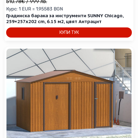
510.78
€
/ 999 лв.
Курс: 1 EUR = 1.95583 BGN
Градинска барака за инструменти SUNNY Chicago,
259×257х202 cm, 6.15 м2, цвят Антрацит
КУПИ ТУК