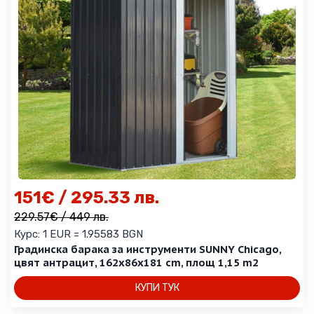
151
€
/ 295.33 лв.
229.57
€
/ 449 лв.
Курс: 1 EUR = 1.95583 BGN
Градинска барака за инструменти SUNNY Chicago,
цвят антрацит, 162x86x181 cm, площ 1,15 m2
КУПИ ТУК