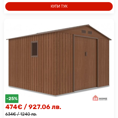
КУПИ ТУК
-25%
474
€
/ 927.06 лв.
634
€
/ 1240 лв.