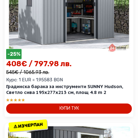
-25%
408
€
/ 797.98 лв.
545
€
/ 1065.93 лв.
Курс: 1 EUR = 1.95583 BGN
Градинска барака за инструменти SUNNY Hudson,
Светло сива 195x277x213 см, площ 4.8 m 2
Оценено с
КУПИ ТУК
5.00
от 5
⚠️ ИЗЧЕРПАН
⚠️ ИЗЧЕРПАН