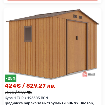
-25%
424
€
/ 829.27 лв.
566
€
/ 1107 лв.
Курс: 1 EUR = 1.95583 BGN
Градинска барака за инструменти SUNNY Hudson,