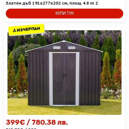
Златен дъб 191x277x202 см, площ 4.8 m 2
КУПИ ТУК
⚠️ ИЗЧЕРПАН
⚠️ ИЗЧЕРПАН
399
€
/ 780.38 лв.