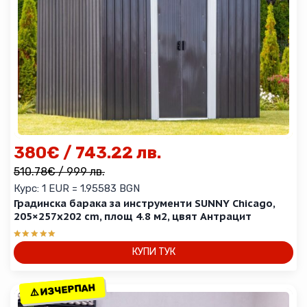
380
€
/ 743.22 лв.
510.78
€
/ 999 лв.
Курс: 1 EUR = 1.95583 BGN
Градинска барака за инструменти SUNNY Chicago,
205×257х202 cm, площ 4.8 м2, цвят Антрацит
Оценено с
КУПИ ТУК
5.00
от 5
⚠️ ИЗЧЕРПАН
⚠️ ИЗЧЕРПАН