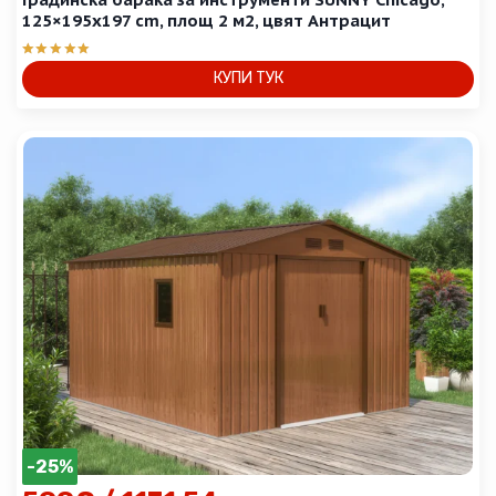
125×195х197 cm, площ 2 м2, цвят Антрацит
Оценено с
КУПИ ТУК
5.00
от 5
-25%