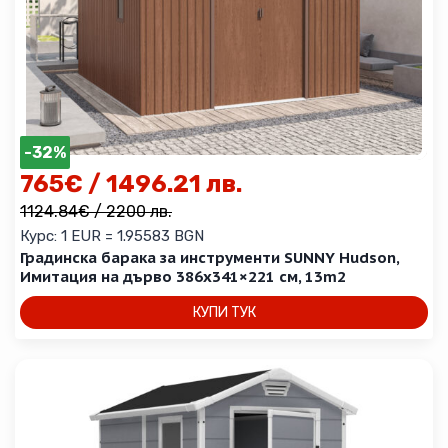
be
chosen
on
the
product
page
-32%
765
€
/ 1496.21 лв.
1124.84
€
/ 2200 лв.
Курс: 1 EUR = 1.95583 BGN
Градинска барака за инструменти SUNNY Hudson,
Имитация на дърво 386х341×221 см, 13m2
КУПИ ТУК