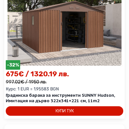
-32%
675
€
/ 1320.19 лв.
997.02
€
/ 1950 лв.
Курс: 1 EUR = 1.95583 BGN
Градинска барака за инструменти SUNNY Hudson,
Имитация на дърво 322х341×221 см, 11m2
КУПИ ТУК