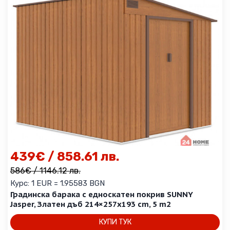
439
€
/ 858.61 лв.
586
€
/ 1146.12 лв.
Курс: 1 EUR = 1.95583 BGN
Градинска барака с едноскатен покрив SUNNY
Jasper, Златен дъб 214×257х193 cm, 5 m2
КУПИ ТУК