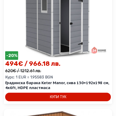
-20%
494
€
/ 966.18 лв.
620
€
/ 1212.61 лв.
Курс: 1 EUR = 1.95583 BGN
Градинска барака Keter Manor, сива 130×192х198 см,
4x6ft, HDPE пластмаса
КУПИ ТУК