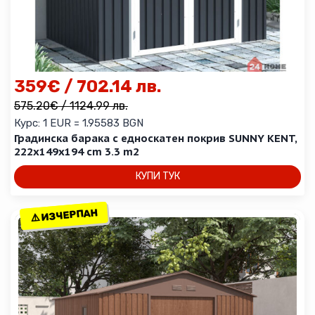
359
€
/ 702.14 лв.
575.20
€
/ 1124.99 лв.
Курс: 1 EUR = 1.95583 BGN
Градинска барака с едноскатен покрив SUNNY KENT,
222х149х194 cm 3.3 m2
КУПИ ТУК
This
⚠️ ИЗЧЕРПАН
⚠️ ИЗЧЕРПАН
product
has
multiple
variants.
The
options
may