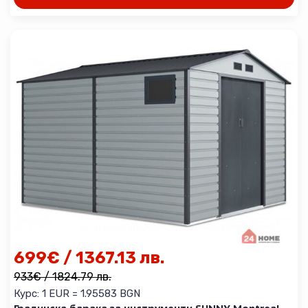
699
€
/ 1367.13 лв.
933
€
/ 1824.79 лв.
Курс: 1 EUR = 1.95583 BGN