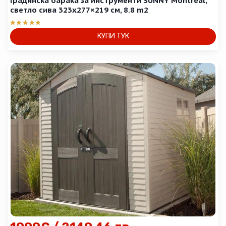
Градинска барака за инструменти SUNNY Montreal,
светло сива 323х277×219 см, 8.8 m2
Оценено с
КУПИ ТУК
5.00
от 5