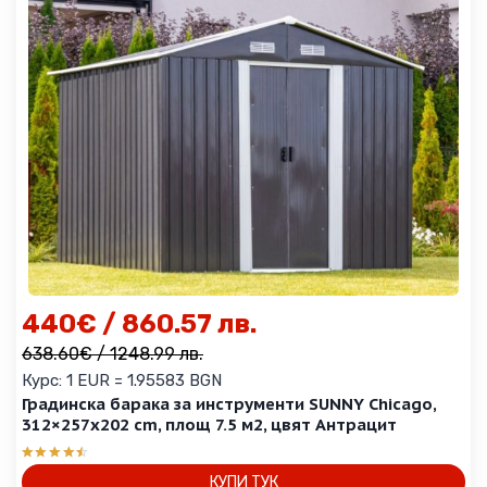
440
€
/ 860.57 лв.
638.60
€
/ 1248.99 лв.
Курс: 1 EUR = 1.95583 BGN
Градинска барака за инструменти SUNNY Chicago,
312×257х202 cm, площ 7.5 м2, цвят Антрацит
Оценено
КУПИ ТУК
с