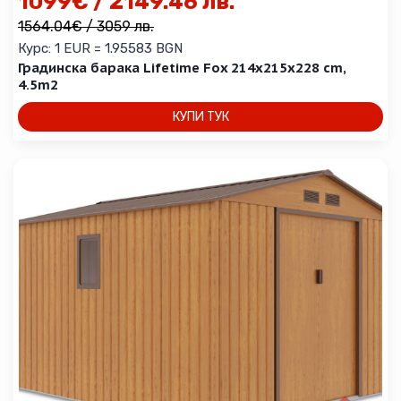
1099
€
/ 2149.46 лв.
1564.04
€
/ 3059 лв.
Курс: 1 EUR = 1.95583 BGN
Градинска барака Lifetime Fox 214x215x228 cm,
4.5m2
КУПИ ТУК