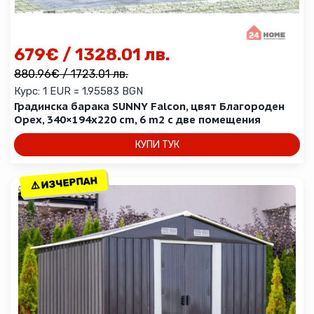
679
€
/ 1328.01 лв.
880.96
€
/ 1723.01 лв.
Курс: 1 EUR = 1.95583 BGN
Градинска барака SUNNY Falcon, цвят Благороден
Орех, 340×194х220 cm, 6 m2 с две помещения
КУПИ ТУК
⚠️ ИЗЧЕРПАН
⚠️ ИЗЧЕРПАН