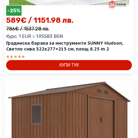
-25%
589
€
/ 1151.98 лв.
786
€
/ 1537.28 лв.
Курс: 1 EUR = 1.95583 BGN
Градинска барака за инструменти SUNNY Hudson,
Светло сива 322х277×213 см, площ 8.25 m 2
Оценено с
КУПИ ТУК
5.00
от 5