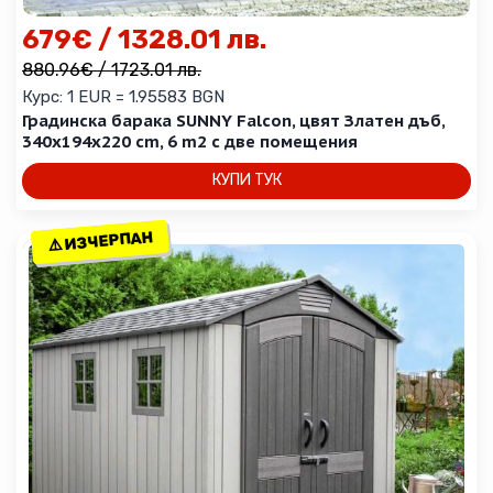
679
€
/ 1328.01 лв.
880.96
€
/ 1723.01 лв.
Курс: 1 EUR = 1.95583 BGN
Градинска барака SUNNY Falcon, цвят Златен дъб,
340x194x220 cm, 6 m2 с две помещения
КУПИ ТУК
⚠️ ИЗЧЕРПАН
⚠️ ИЗЧЕРПАН