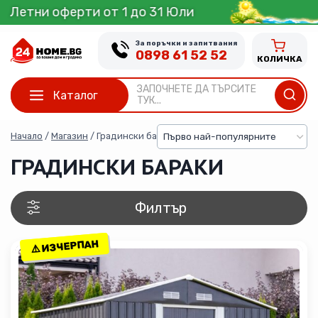
Skip
 31 Юли
ВИЖТЕ ТУК
to
content
За поръчки и запитвания
0898 61 52 52
КОЛИЧКА
ЗАПОЧНЕТЕ ДА ТЪРСИТЕ
Каталог
ТУК...
Начало
/
Магазин
/
Градински бараки
ГРАДИНСКИ БАРАКИ
Филтър
⚠️ ИЗЧЕРПАН
⚠️ ИЗЧЕРПАН