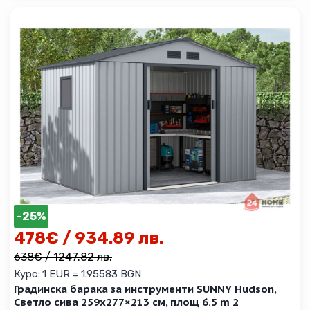
-25%
478
€
/ 934.89 лв.
638
€
/ 1247.82 лв.
Курс: 1 EUR = 1.95583 BGN
Градинска барака за инструменти SUNNY Hudson,
Светло сива 259х277×213 см, площ 6.5 m 2