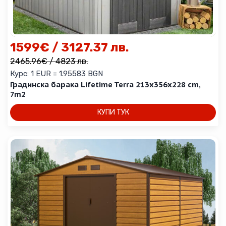
1599
€
/ 3127.37 лв.
2465.96
€
/ 4823 лв.
Курс: 1 EUR = 1.95583 BGN
Градинска барака Lifetime Terra 213x356x228 cm,
7m2
КУПИ ТУК