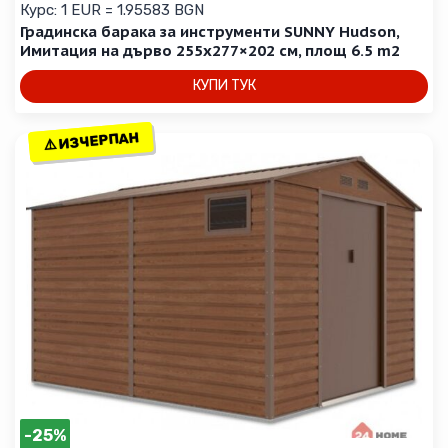
Курс: 1 EUR = 1.95583 BGN
Градинска барака за инструменти SUNNY Hudson,
Имитация на дърво 255х277×202 см, площ 6.5 m2
КУПИ ТУК
⚠️ ИЗЧЕРПАН
⚠️ ИЗЧЕРПАН
-25%