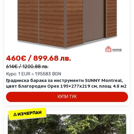
460
€
/ 899.68 лв.
614
€
/ 1200.88 лв.
Курс: 1 EUR = 1.95583 BGN
Градинска барака за инструменти SUNNY Montreal,
цвят Благороден Орех 195×277х219 см, площ 4.8 м2
КУПИ ТУК
⚠️ ИЗЧЕРПАН
⚠️ ИЗЧЕРПАН